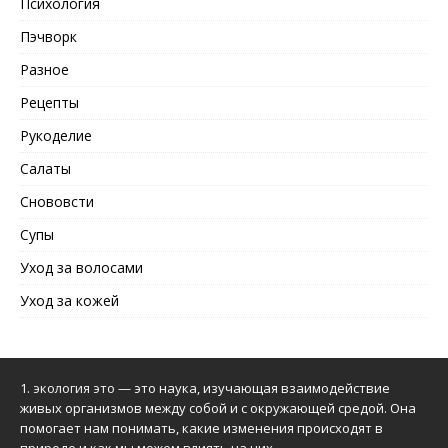
Психология
Пэчворк
Разное
Рецепты
Рукоделие
Салаты
Снововсти
Супы
Уход за волосами
Уход за кожей
1.
экология это
— это наука, изучающая взаимодействие
живых организмов между собой и с окружающей средой. Она
помогает нам понимать, какие изменения происходят в
природе и как мы можем влиять на них.