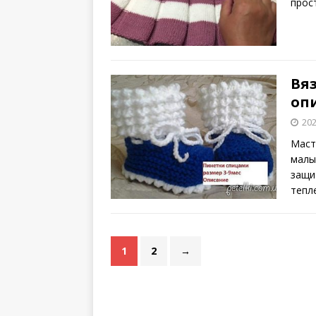
прос
Вя
оп
202
Маст
малы
защи
тепл
1
2
→