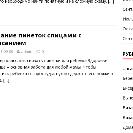
то необходимо найти понятную и не сложную схему.
[…]
Сент
Июль
Октя
зание пинеток спицами с
Сент
исанием
1-09-06
admin
0
РУБ
ер-класс: как связать пинетки для ребенка Здоровье
ша – основная забота для любой мамы. Чтобы
Unca
тить ребенка от простуды, нужно держать его ножки в
Бере
е.
[…]
Бисе
Выпе
Вяза
Вяза
Дома