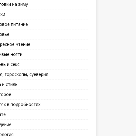
товки на зиму
ски
овое питание
овье
ресное чтение
ивые ногти
вь и секс
я, гороскопы, суеверия
 и стиль
торое
тях в подробностях
йте
дение
ология