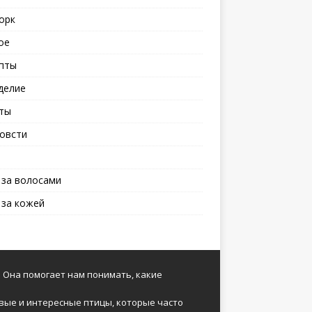
орк
ое
пты
делие
ты
овсти
 за волосами
 за кожей
 Она помогает нам понимать, какие
вые и интересные птицы, которые часто