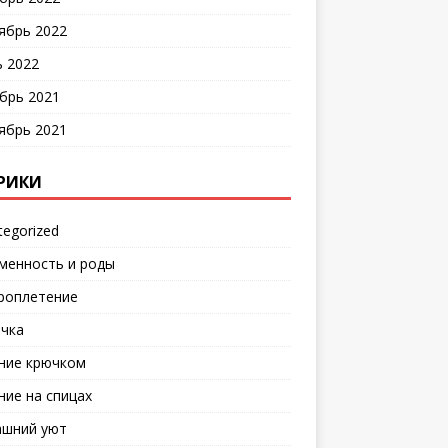
ябрь 2022
 2022
брь 2021
ябрь 2021
РИКИ
tegorized
менность и роды
роплетение
чка
ние крючком
ние на спицах
шний уют