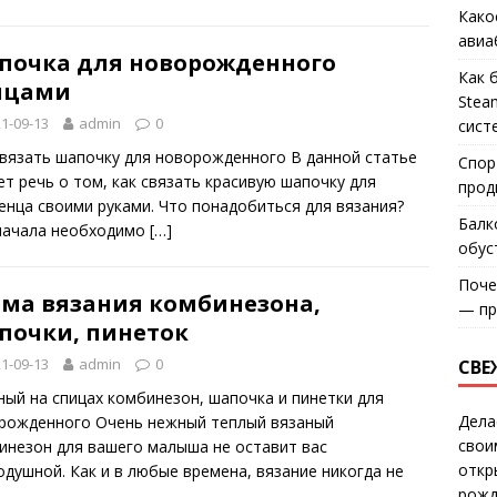
Како
авиа
почка для новорожденного
Как 
ицами
Stea
1-09-13
admin
0
сист
связать шапочку для новорожденного В данной статье
Спор
ет речь о том, как связать красивую шапочку для
прод
енца своими руками. Что понадобиться для вязания?
Балк
начала необходимо
[…]
обус
Поче
ема вязания комбинезона,
— пр
почки, пинеток
1-09-13
admin
0
СВЕ
ный на спицах комбинезон, шапочка и пинетки для
Дела
рожденного Очень нежный теплый вязаный
свои
инезон для вашего малыша не оставит вас
откр
одушной. Как и в любые времена, вязание никогда не
рожд