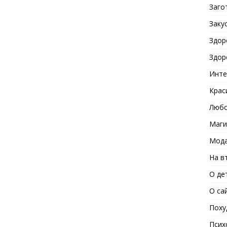
Заго
Заку
Здор
Здор
Инте
Крас
Любо
Маги
Мода
На в
О де
О са
Поху
Псих