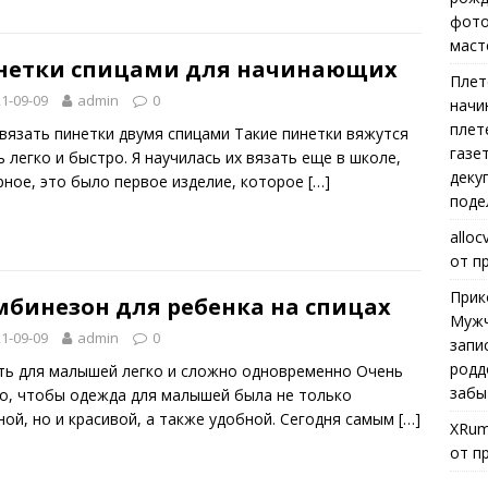
фото
маст
нетки спицами для начинающих
Плет
1-09-09
admin
0
начи
плет
связать пинетки двумя спицами Такие пинетки вяжутся
газе
ь легко и быстро. Я научилась их вязать еще в школе,
деку
рное, это было первое изделие, которое
[…]
поде
alloc
от п
Прик
мбинезон для ребенка на спицах
Мужч
1-09-09
admin
0
запи
родд
ть для малышей легко и сложно одновременно Очень
забы
о, чтобы одежда для малышей была не только
ной, но и красивой, а также удобной. Сегодня самым
[…]
XRum
от п