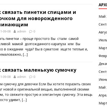
АРХ
к связать пинетки спицами и
Май 
ючком для новорожденного
чинающим
Сент
1-09-08
admin
0
Авгу
ать пинетки – проще простого Вы стали самой
Июль
тливой мамой долгожданного карапуза или Вы
Март
ко в ожидании чуда? Вы в суматохе ищете теплые и,
немаловажно,
[…]
Февр
Дека
к связать маленькую сумочку
Сент
1-09-08
admin
0
Июнь
м сумочку для девочки Если Вы хотите поразить своих
Май 
уг новой и оригинальной вещью, выполненной своими
ми, то свяжите простую и элегантную сумочку. Эта вещь
Апре
росто удивит,
[…]
Март