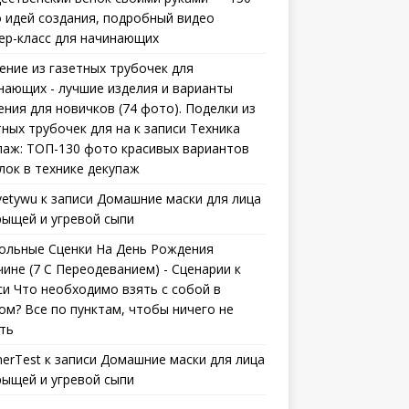
 идей создания, подробный видео
ер-класс для начинающих
ение из газетных трубочек для
нающих - лучшие изделия и варианты
ения для новичков (74 фото). Поделки из
тных трубочек для на
к записи
Техника
паж: ТОП-130 фото красивых вариантов
лок в технике декупаж
vetywu
к записи
Домашние маски для лица
рыщей и угревой сыпи
ольные Сценки На День Рождения
ине (7 С Переодеванием) - Сценарии
к
си
Что необходимо взять с собой в
ом? Все по пунктам, чтобы ничего не
ть
erTest
к записи
Домашние маски для лица
рыщей и угревой сыпи