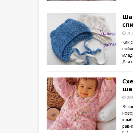
Ша
сп
202
Как 
пойд
млад
Для 
Сх
ша
202
Вяза
ново
комб
равн
[…]