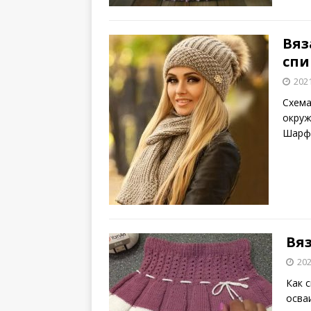
Вяз
сп
202
Схема
окруж
Шарф 
Вя
202
Как 
осва