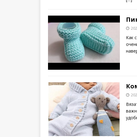
Пи
202
Как 
очен
наве
Ко
202
Вяза
важн
удоб