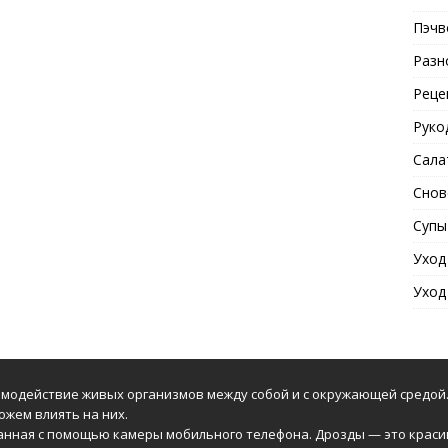
Пэчв
Разн
Реце
Руко
Сала
Снов
Супы
Уход
Уход
модействие живых организмов между собой и с окружающей средой.
ожем влиять на них.
анная с помощью камеры мобильного телефона. Дрозды — это краси