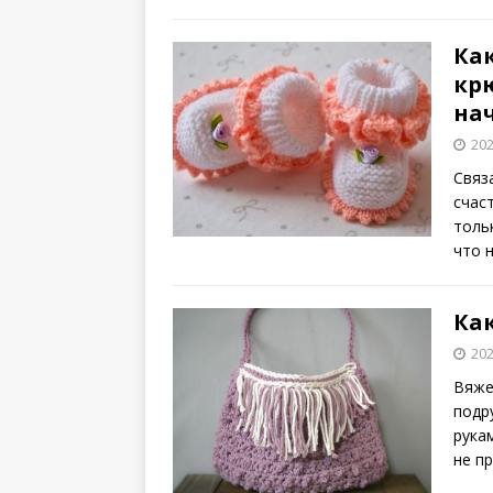
Ка
кр
на
202
Связ
счас
толь
что 
Ка
202
Вяже
подр
рука
не п