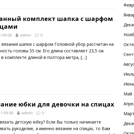
Февр
Янва
анный комплект шапка с шарфом
Дека
ицами
Нояб
1-09-06
admin
0
 вязания шапки с шарфом Головной убор рассчитан на
Октя
ность головы 55 см. Его длина составляет 23,5 см.
Сент
в комплекте длиной в полтора метра,
[…]
Авгу
Июль
Июнь
Май 
зание юбки для девочки на спицах
Апре
1-09-06
admin
0
Март
связать детскую юбку? Если Вы только начинаете
Дека
ивать рукоделие, а именно вязание на спицах, то Вам
Октя