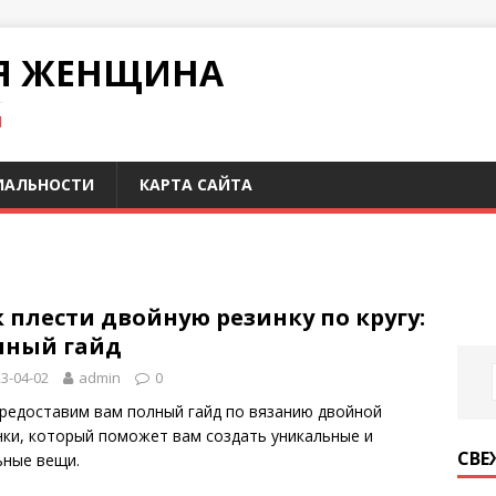
Я ЖЕНЩИНА
И
ИАЛЬНОСТИ
КАРТА САЙТА
 плести двойную резинку по кругу:
лный гайд
3-04-02
admin
0
редоставим вам полный гайд по вязанию двойной
нки, который поможет вам создать уникальные и
СВЕ
ьные вещи.