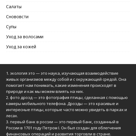
Салаты
Снововсти
Супы
Уход за волосами
Уход за кожей
1.
экология это
— это наука, изучающая взаимодействие
живых организмов между собой и с окружающей средой. Она
помогает нам понимать, какие изменения происходят в
природе и как мы можем влиять на них.
2.
фото дрозд
— это фотография птицы, сделанная с помощью
камеры мобильного телефона. Дрозды — это красивые и
интересные птицы, которые часто можно увидеть в парках и
лесах.
3.
первый банк в россии
— это первый банк, созданный в
России в 1701 году Петром I. Он был создан для облегчения
финансовых операций и развития торговли в стране.