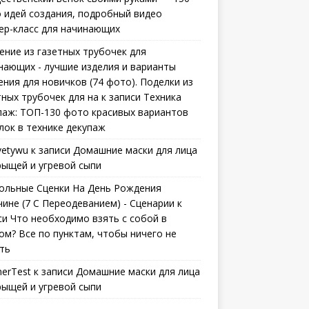
 идей создания, подробный видео
ер-класс для начинающих
ение из газетных трубочек для
нающих - лучшие изделия и варианты
ения для новичков (74 фото). Поделки из
тных трубочек для на
к записи
Техника
паж: ТОП-130 фото красивых вариантов
лок в технике декупаж
vetywu
к записи
Домашние маски для лица
рыщей и угревой сыпи
ольные Сценки На День Рождения
ине (7 С Переодеванием) - Сценарии
к
си
Что необходимо взять с собой в
ом? Все по пунктам, чтобы ничего не
ть
erTest
к записи
Домашние маски для лица
рыщей и угревой сыпи