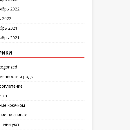
ябрь 2022
 2022
брь 2021
ябрь 2021
РИКИ
tegorized
менность и роды
роплетение
чка
ние крючком
ние на спицах
шний уют