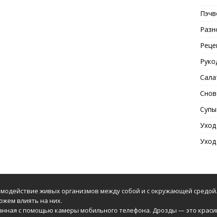
Пэчв
Разн
Реце
Руко
Сала
Снов
Супы
Уход
Уход
модействие живых организмов между собой и с окружающей средой.
ожем влиять на них.
анная с помощью камеры мобильного телефона. Дрозды — это краси