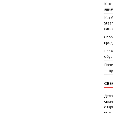
Како
авиа
Как 
Stea
сист
Спор
прод
Балк
обус
Поче
— пр
СВЕ
Дела
свои
откр
рожд