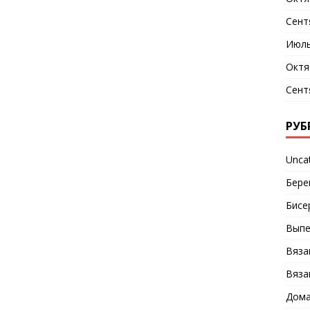
Сент
Июль
Октя
Сент
РУБ
Unca
Бере
Бисе
Выпе
Вяза
Вяза
Дома