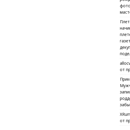
фото
маст
Плет
начи
плет
газе
деку
поде
alloc
от п
Прик
Мужч
запи
родд
забы
XRum
от п