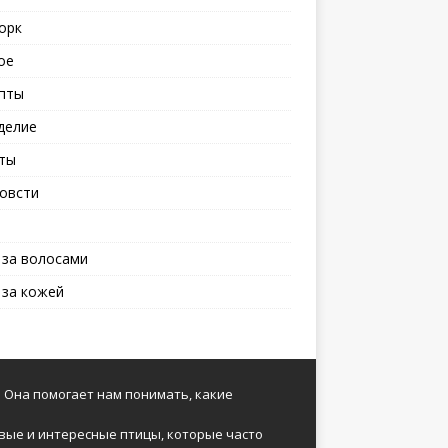
орк
ое
пты
делие
ты
овсти
 за волосами
 за кожей
 Она помогает нам понимать, какие
вые и интересные птицы, которые часто