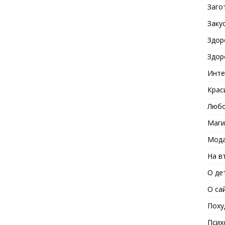
Заго
Заку
Здор
Здор
Инте
Крас
Любо
Маги
Мода
На в
О де
О са
Поху
Псих