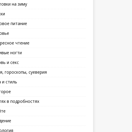
товки на зиму
ски
овое питание
овье
ресное чтение
ивые ногти
вь и секс
я, гороскопы, суеверия
 и стиль
торое
тях в подробностях
йте
дение
ология