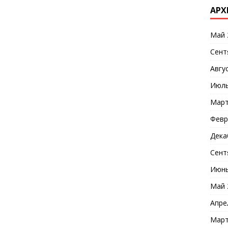
АРХ
Май 
Сент
Авгу
Июль
Март
Февр
Дека
Сент
Июнь
Май 
Апре
Март