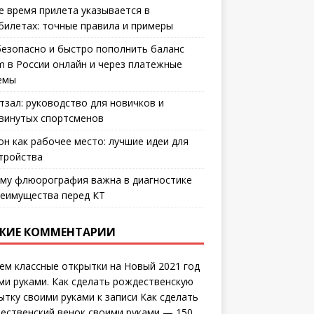
е время прилета указывается в
билетах: точные правила и примеры
безопасно и быстро пополнить баланс
m в России онлайн и через платежные
емы
тзал: руководство для новичков и
винутых спортсменов
он как рабочее место: лучшие идеи для
тройства
му флюорография важна в диагностике
еимущества перед КТ
ЖИЕ КОММЕНТАРИИ
ем классные открытки на Новый 2021 год
ми руками. Как сделать рождественскую
ытку своими руками
к записи
Как сделать
ественский венок своими руками — 150