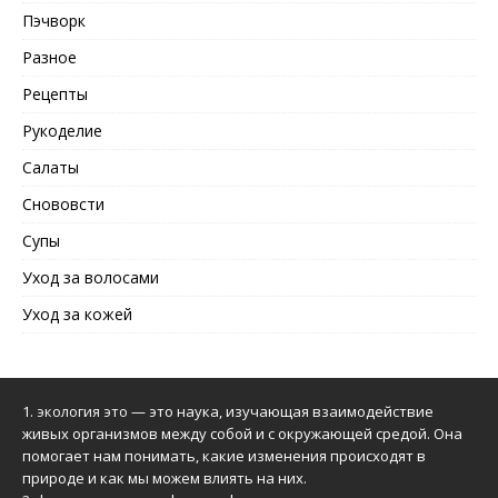
Пэчворк
Разное
Рецепты
Рукоделие
Салаты
Снововсти
Супы
Уход за волосами
Уход за кожей
1.
экология это
— это наука, изучающая взаимодействие
живых организмов между собой и с окружающей средой. Она
помогает нам понимать, какие изменения происходят в
природе и как мы можем влиять на них.