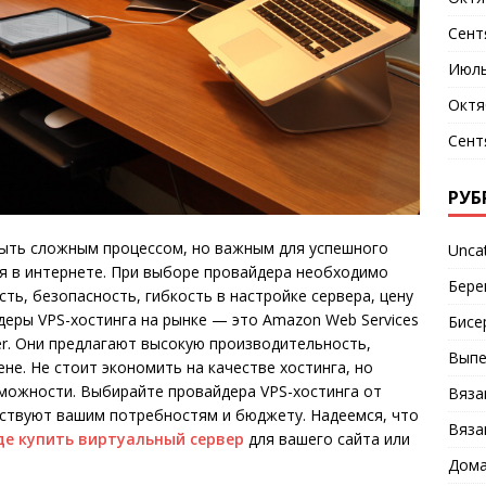
Сент
Июль
Октя
Сент
РУБ
ыть сложным процессом, но важным для успешного
Unca
я в интернете. При выборе провайдера необходимо
Бере
ть, безопасность, гибкость в настройке сервера, цену
деры VPS-хостинга на рынке — это Amazon Web Services
Бисе
inger. Они предлагают высокую производительность,
Выпе
не. Не стоит экономить на качестве хостинга, но
зможности. Выбирайте провайдера VPS-хостинга от
Вяза
ствуют вашим потребностям и бюджету. Надеемся, что
Вяза
де купить виртуальный сервер
для вашего сайта или
Дома