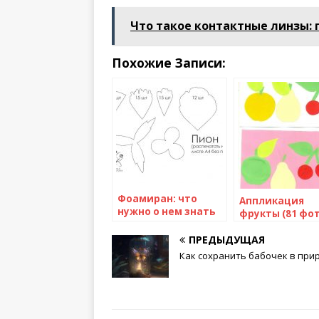
Что такое контактные линзы: 
Похожие Записи:
Фоамиран: что
Аппликация
нужно о нем знать
фрукты (81 фот
и как начать с ним
шаблоны фрук
работать
ПРЕДЫДУЩАЯ
для создания
детской поде
Как сохранить бабочек в при