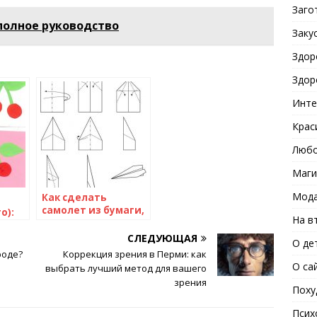
Заго
полное руководство
Заку
Здор
Здор
Инте
Крас
Любо
Маги
Мода
Как сделать
самолет из бумаги,
о):
На в
который далеко
тов
летает… Простое
СЛЕДУЮЩАЯ
О де
изготовление
лки
роде?
Коррекция зрения в Перми: как
самолетика
О са
выбрать лучший метод для вашего
зрения
Поху
Псих