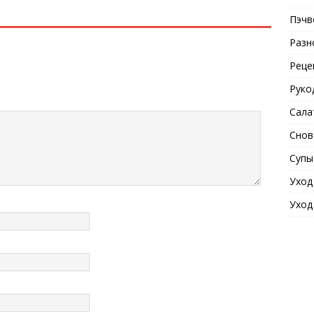
Пэчв
Разн
Реце
Руко
Сала
Снов
Супы
Уход
Уход