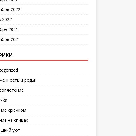
ябрь 2022
 2022
брь 2021
ябрь 2021
РИКИ
tegorized
менность и роды
роплетение
чка
ние крючком
ние на спицах
шний уют