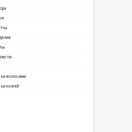
орк
ое
пты
делие
ты
овсти
 за волосами
 за кожей