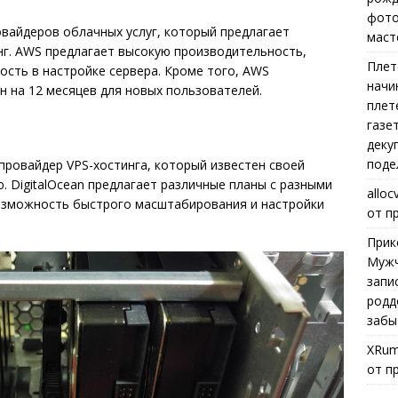
фото
вайдеров облачных услуг, который предлагает
маст
инг. AWS предлагает высокую производительность,
Плет
ость в настройке сервера. Кроме того, AWS
начи
 на 12 месяцев для новых пользователей.
плет
газе
деку
поде
провайдер VPS-хостинга, который известен своей
. DigitalOcean предлагает различные планы с разными
alloc
возможность быстрого масштабирования и настройки
от п
Прик
Мужч
запи
родд
забы
XRum
от п