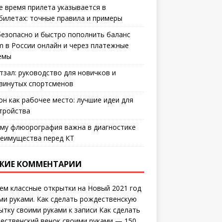
е время прилета указывается в
билетах: точные правила и примеры
безопасно и быстро пополнить баланс
m в России онлайн и через платежные
емы
тзал: руководство для новичков и
винутых спортсменов
он как рабочее место: лучшие идеи для
тройства
му флюорография важна в диагностике
еимущества перед КТ
ЖИЕ КОММЕНТАРИИ
ем классные открытки на Новый 2021 год
ми руками. Как сделать рождественскую
ытку своими руками
к записи
Как сделать
ественский венок своими руками — 150