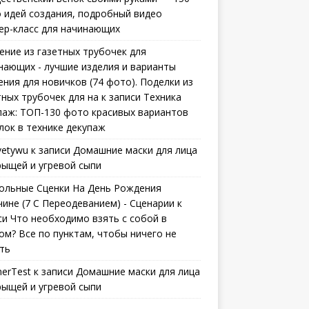
 идей создания, подробный видео
ер-класс для начинающих
ение из газетных трубочек для
нающих - лучшие изделия и варианты
ения для новичков (74 фото). Поделки из
тных трубочек для на
к записи
Техника
паж: ТОП-130 фото красивых вариантов
лок в технике декупаж
vetywu
к записи
Домашние маски для лица
рыщей и угревой сыпи
ольные Сценки На День Рождения
ине (7 С Переодеванием) - Сценарии
к
си
Что необходимо взять с собой в
ом? Все по пунктам, чтобы ничего не
ть
erTest
к записи
Домашние маски для лица
рыщей и угревой сыпи