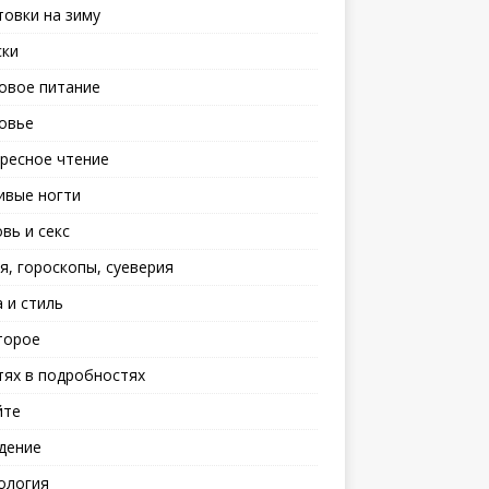
товки на зиму
ски
овое питание
овье
ресное чтение
ивые ногти
вь и секс
я, гороскопы, суеверия
 и стиль
торое
тях в подробностях
йте
дение
ология