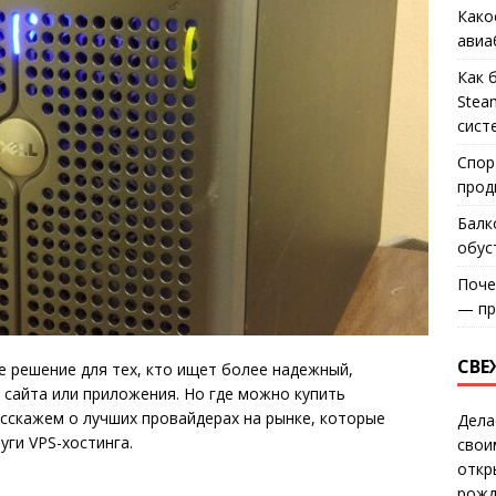
Како
авиа
Как 
Stea
сист
Спор
прод
Балк
обус
Поче
— пр
СВЕ
е решение для тех, кто ищет более надежный,
 сайта или приложения. Но где можно купить
асскажем о лучших провайдерах на рынке, которые
Дела
уги VPS-хостинга.
свои
откр
рожд