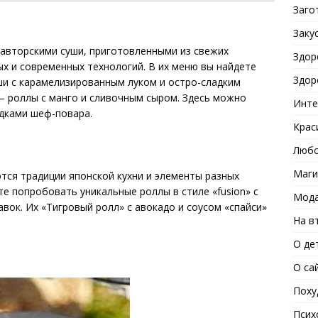
Заго
Заку
и авторскими суши, приготовленными из свежих
Здор
х и современных технологий. В их меню вы найдете
Здор
ши с карамелизированным луком и остро-сладким
— роллы с манго и сливочным сыром. Здесь можно
Инте
дками шеф-повара.
Крас
Любо
Маги
ются традиции японской кухни и элементы разных
е попробовать уникальные роллы в стиле «fusion» с
Мода
вок. Их «Тигровый ролл» с авокадо и соусом «спайси»
На в
О де
О са
Поху
Псих