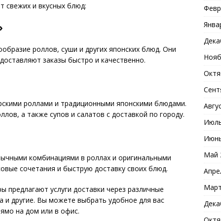
 свежих и вкусных блюд:
Февр
Янва
»
Дека
образие роллов, суши и других японских блюд. Они
Нояб
 доставляют заказы быстро и качественно.
Октя
Сент
орскими роллами и традиционными японскими блюдами.
Авгу
лов, а также супов и салатов с доставкой по городу.
Июль
Июнь
Май 
бычными комбинациями в роллах и оригинальными
совые сочетания и быструю доставку своих блюд.
Апре
Март
ры предлагают услуги доставки через различные
Еда и другие. Вы можете выбрать удобное для вас
Дека
рямо на дом или в офис.
Октя