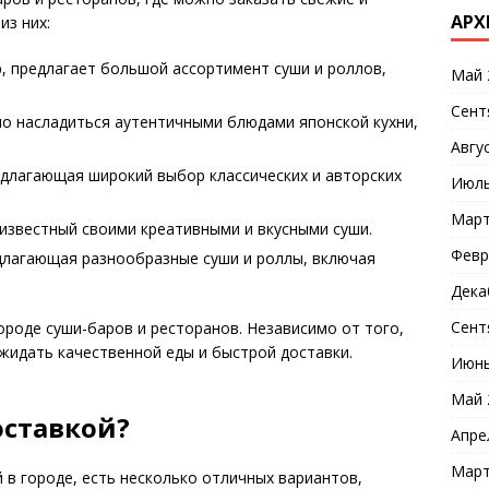
АРХ
из них:
, предлагает большой ассортимент суши и роллов,
Май 
Сент
о насладиться аутентичными блюдами японской кухни,
Авгу
едлагающая широкий выбор классических и авторских
Июль
Март
известный своими креативными и вкусными суши.
Февр
длагающая разнообразные суши и роллы, включая
Дека
Сент
ороде суши-баров и ресторанов. Независимо от того,
жидать качественной еды и быстрой доставки.
Июнь
Май 
оставкой?
Апре
Март
й в городе, есть несколько отличных вариантов,