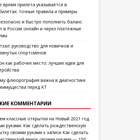
е время прилета указывается в
билетах: точные правила и примеры
безопасно и быстро пополнить баланс
m в России онлайн и через платежные
емы
тзал: руководство для новичков и
винутых спортсменов
он как рабочее место: лучшие идеи для
тройства
му флюорография важна в диагностике
еимущества перед КТ
ЖИЕ КОММЕНТАРИИ
ем классные открытки на Новый 2021 год
ми руками. Как сделать рождественскую
ытку своими руками
к записи
Как сделать
ественский венок своими руками — 150