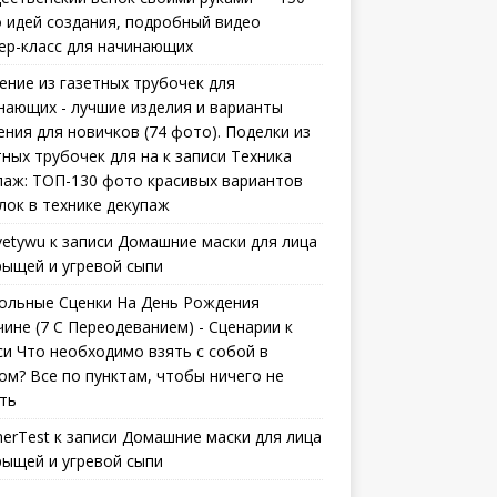
 идей создания, подробный видео
ер-класс для начинающих
ение из газетных трубочек для
нающих - лучшие изделия и варианты
ения для новичков (74 фото). Поделки из
тных трубочек для на
к записи
Техника
паж: ТОП-130 фото красивых вариантов
лок в технике декупаж
vetywu
к записи
Домашние маски для лица
рыщей и угревой сыпи
ольные Сценки На День Рождения
ине (7 С Переодеванием) - Сценарии
к
си
Что необходимо взять с собой в
ом? Все по пунктам, чтобы ничего не
ть
erTest
к записи
Домашние маски для лица
рыщей и угревой сыпи