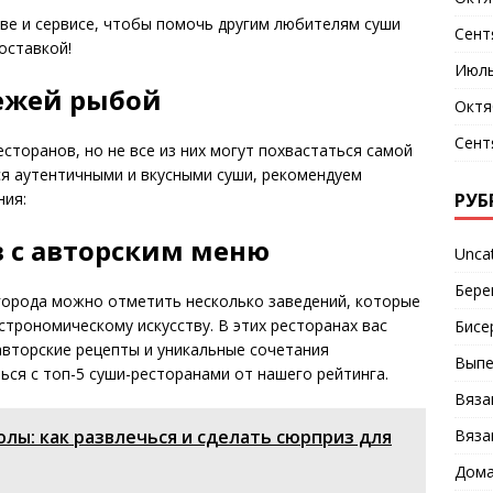
ве и сервисе, чтобы помочь другим любителям суши
Сент
оставкой!
Июль
вежей рыбой
Октя
Сент
сторанов, но не все из них могут похвастаться самой
ся аутентичными и вкусными суши, рекомендуем
РУБ
ния:
в с авторским меню
Unca
Бере
города можно отметить несколько заведений, которые
трономическому искусству. В этих ресторанах вас
Бисе
вторские рецепты и уникальные сочетания
Выпе
ься с топ-5 суши-ресторанами от нашего рейтинга.
Вяза
Вяза
ы: как развлечься и сделать сюрприз для
Дома