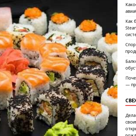
Како
авиа
Как 
Stea
сист
Спор
прод
Балк
обус
Поче
— пр
СВЕ
Дела
свои
откр
рожд