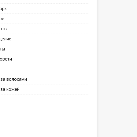
орк
ое
пты
делие
ты
овсти
 за волосами
 за кожей