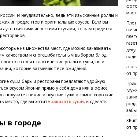
фото
маст
России. И неудивительно, ведь эти изысканные роллы и
жих ингредиентов и оригинальных соусов. Если вы
Плет
ся аутентичными японскими вкусами, то вам придется
начи
 ресторанов.
плет
газе
некоторые из множества мест, где можно заказывать
деку
оим качеством и сногсшибательным выбором блюд.
поде
просто готовят классические роллы и суши, но и
alloc
нации, которые затмевают все ожидания.
от п
ногие суши-бары и рестораны предлагают удобную
Прик
ться вкусом Японии прямо у себя дома или в офисе.
Мужч
ы получите свежие и вкусные суши в самые короткие
запи
ть место, где вы хотите
заказать суши
, и сделать
родд
забы
XRum
ы в городе
от п
ров и ресторанов, где можно заказать свежие и