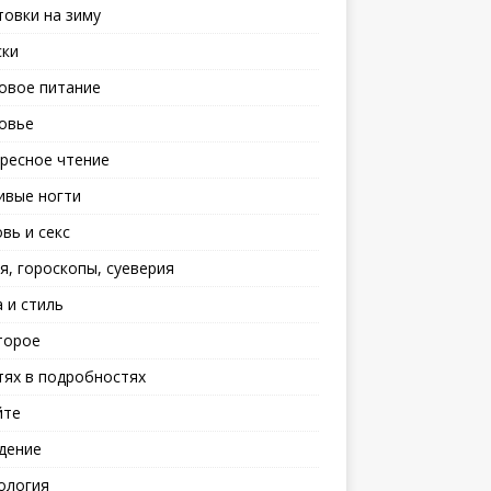
товки на зиму
ски
овое питание
овье
ресное чтение
ивые ногти
вь и секс
я, гороскопы, суеверия
 и стиль
торое
тях в подробностях
йте
дение
ология