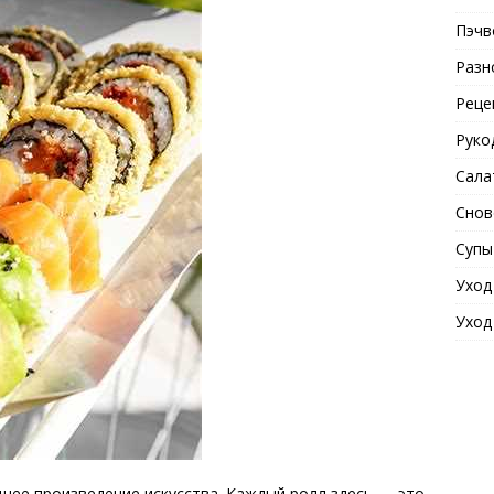
Пэчв
Разн
Реце
Руко
Сала
Снов
Супы
Уход
Уход
оящее произведение искусства. Каждый ролл здесь — это