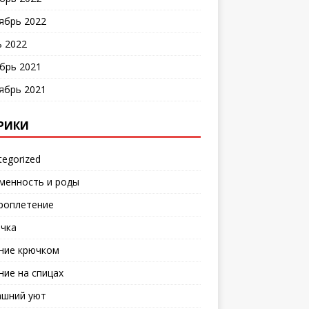
ябрь 2022
 2022
брь 2021
ябрь 2021
РИКИ
tegorized
менность и роды
роплетение
чка
ние крючком
ние на спицах
шний уют