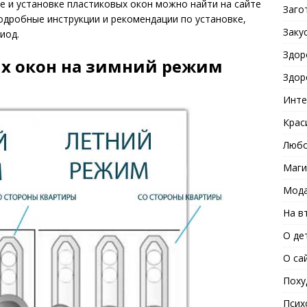
 и установке пластиковых окон можно найти на сайте
Заго
одробные инструкции и рекомендации по установке,
Заку
иод.
Здор
ых окон на зимний режим
Здор
Инте
Крас
Любо
Маги
Мода
На в
О де
О са
Поху
Псих