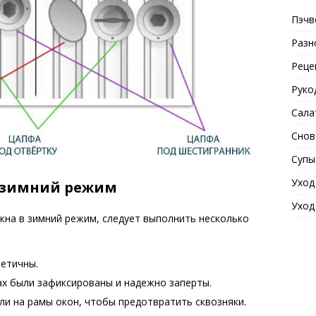
Пэчв
Разн
Реце
Руко
Сала
Снов
Супы
Уход
а зимний режим
Уход
кна в зимний режим, следует выполнить несколько
метичны.
ах были зафиксированы и надежно заперты.
и на рамы окон, чтобы предотвратить сквозняки.