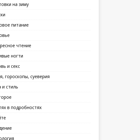
товки на зиму
ски
овое питание
овье
ресное чтение
ивые ногти
вь и секс
я, гороскопы, суеверия
 и стиль
торое
тях в подробностях
йте
дение
ология