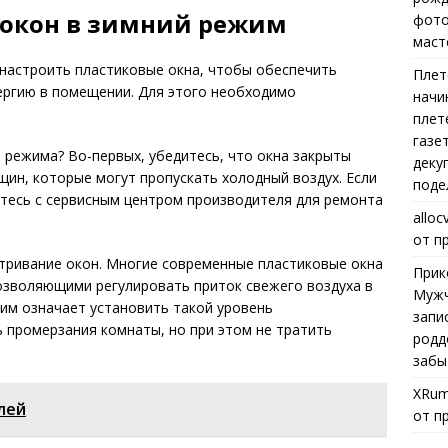
 окон в зимний режим
фото
маст
 настроить пластиковые окна, чтобы обеспечить
Плет
ергию в помещении. Для этого необходимо
начи
плет
газе
о режима? Во-первых, убедитесь, что окна закрыты
деку
щин, которые могут пропускать холодный воздух. Если
поде
тесь с сервисным центром производителя для ремонта
alloc
от п
тривание окон. Многие современные пластиковые окна
Прик
зволяющими регулировать приток свежего воздуха в
Мужч
им означает установить такой уровень
запи
 промерзания комнаты, но при этом не тратить
родд
забы
XRum
лей
от п