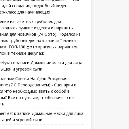
 идей создания, подробный видео
ер-класс для начинающих
ение из газетных трубочек для
нающих - лучшие изделия и варианты
ения для новичков (74 фото). Поделки из
тных трубочек для на
к записи
Техника
паж: ТОП-130 фото красивых вариантов
лок в технике декупаж
vetywu
к записи
Домашние маски для лица
рыщей и угревой сыпи
ольные Сценки На День Рождения
ине (7 С Переодеванием) - Сценарии
к
си
Что необходимо взять с собой в
ом? Все по пунктам, чтобы ничего не
ть
erTest
к записи
Домашние маски для лица
рыщей и угревой сыпи