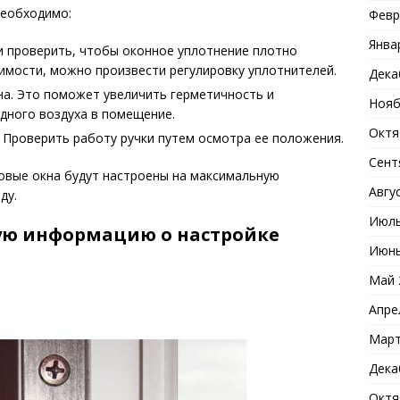
необходимо:
Февр
Янва
и проверить, чтобы оконное уплотнение плотно
димости, можно произвести регулировку уплотнителей.
Дека
на. Это поможет увеличить герметичность и
Нояб
дного воздуха в помещение.
Октя
 Проверить работу ручки путем осмотра ее положения.
Сент
овые окна будут настроены на максимальную
Авгу
ду.
Июль
ую информацию о настройке
Июнь
Май 
Апре
Март
Дека
Октя