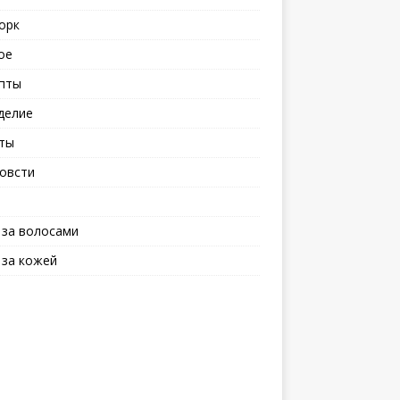
орк
ое
пты
делие
ты
овсти
 за волосами
 за кожей