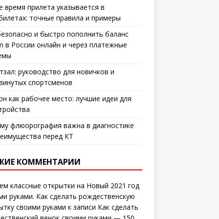
е время прилета указывается в
билетах: точные правила и примеры
безопасно и быстро пополнить баланс
m в России онлайн и через платежные
емы
тзал: руководство для новичков и
винутых спортсменов
он как рабочее место: лучшие идеи для
тройства
му флюорография важна в диагностике
еимущества перед КТ
ЖИЕ КОММЕНТАРИИ
ем классные открытки на Новый 2021 год
ми руками. Как сделать рождественскую
ытку своими руками
к записи
Как сделать
ественский венок своими руками — 150