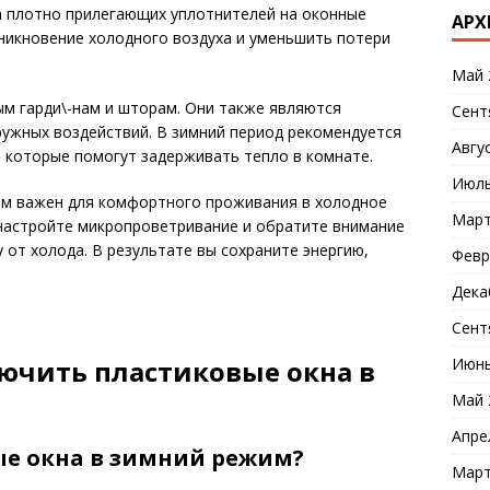
а плотно прилегающих уплотнителей на оконные
АРХ
никновение холодного воздуха и уменьшить потери
Май 
м гарди\-нам и шторам. Они также являются
Сент
ужных воздействий. В зимний период рекомендуется
Авгу
 которые помогут задерживать тепло в комнате.
Июль
им важен для комфортного проживания в холодное
Март
 настройте микропроветривание и обратите внимание
 от холода. В результате вы сохраните энергию,
Февр
Дека
Сент
Июнь
ючить пластиковые окна в
Май 
Апре
ые окна в зимний режим?
Март