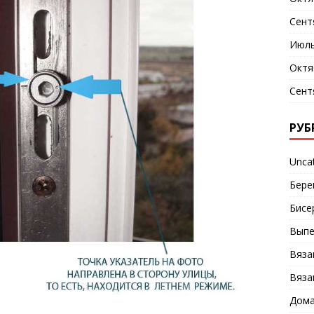
Сент
Июль
Октя
Сент
РУБ
Unca
Бере
Бисе
Выпе
Вяза
Вяза
Дома