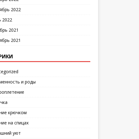
ябрь 2022
 2022
брь 2021
ябрь 2021
РИКИ
tegorized
менность и роды
роплетение
чка
ние крючком
ние на спицах
шний уют