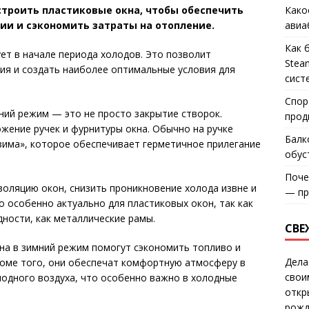
Како
строить пластиковые окна, чтобы обеспечить
авиа
и и сэкономить затраты на отопление.
Как 
ет в начале периода холодов. Это позволит
Stea
я и создать наиболее оптимальные условия для
сист
Спор
ний режим — это не просто закрытие створок.
прод
жение ручек и фурнитуры окна. Обычно на ручке
Балк
има», которое обеспечивает герметичное прилегание
обус
Поче
оляцию окон, снизить проникновение холода извне и
— пр
 особенно актуально для пластиковых окон, так как
ности, как металлические рамы.
СВЕ
на в зимний режим помогут сэкономить топливо и
Дела
роме того, они обеспечат комфортную атмосферу в
свои
одного воздуха, что особенно важно в холодные
откр
рожд