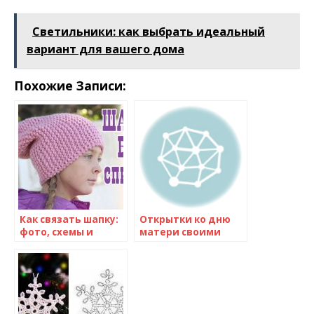
Светильники: как выбрать идеальный
вариант для вашего дома
Похожие Записи:
Как связать шапку:
Открытки ко дню
фото, схемы и
матери своими
мастер-класс для
руками с
начинающих
шаблонами, идеи
для детей
детского сада и
школы