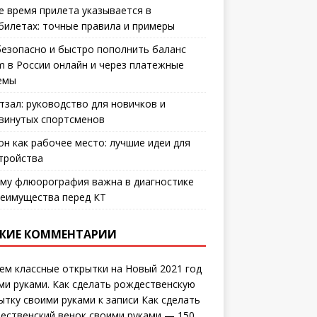
е время прилета указывается в
билетах: точные правила и примеры
безопасно и быстро пополнить баланс
m в России онлайн и через платежные
емы
тзал: руководство для новичков и
винутых спортсменов
он как рабочее место: лучшие идеи для
тройства
му флюорография важна в диагностике
еимущества перед КТ
ЖИЕ КОММЕНТАРИИ
ем классные открытки на Новый 2021 год
ми руками. Как сделать рождественскую
ытку своими руками
к записи
Как сделать
ественский венок своими руками — 150