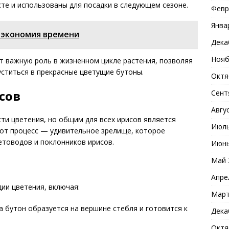
те и использованы для посадки в следующем сезоне.
Февр
Янва
 экономия времени
Дека
Нояб
ет важную роль в жизненном цикле растения, позволяя
уститься в прекрасные цветущие бутоны.
Октя
сов
Сент
Авгу
ти цветения, но общим для всех ирисов является
Июль
тот процесс — удивительное зрелище, которое
етоводов и поклонников ирисов.
Июнь
Май 
Апре
ии цветения, включая:
Март
а бутон образуется на вершине стебля и готовится к
Дека
Октя