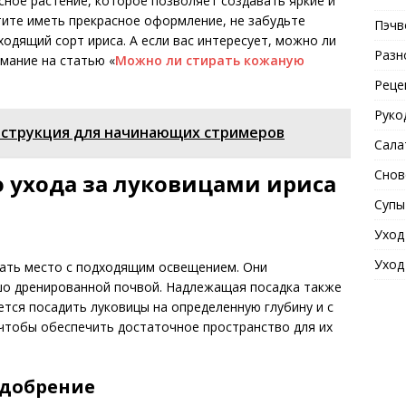
сное растение, которое позволяет создавать яркие и
отите иметь прекрасное оформление, не забудьте
Пэчв
одящий сорт ириса. А если вас интересует, можно ли
Разн
имание на статью «
Можно ли стирать кожаную
Реце
Руко
инструкция для начинающих стримеров
Сала
Снов
 ухода за луковицами ириса
Супы
Уход
Уход
ать место с подходящим освещением. Они
шо дренированной почвой. Надлежащая посадка также
ется посадить луковицы на определенную глубину и с
чтобы обеспечить достаточное пространство для их
удобрение