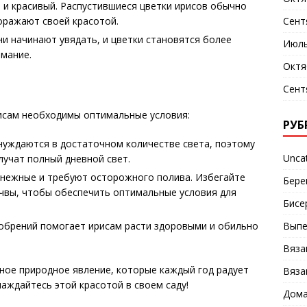
 и красивый. Распустившиеся цветки ирисов обычно
Сент
оражают своей красотой.
ни начинают увядать, и цветки становятся более
Июль
мание.
Октя
Сент
рисам необходимы оптимальные условия:
РУБ
нуждаются в достаточном количестве света, поэтому
Unca
лучат полный дневной свет.
 нежные и требуют осторожного полива. Избегайте
Бере
чвы, чтобы обеспечить оптимальные условия для
Бисе
Выпе
добрений помогает ирисам расти здоровыми и обильно
Вяза
ное природное явление, которые каждый год радует
Вяза
аждайтесь этой красотой в своем саду!
Дома