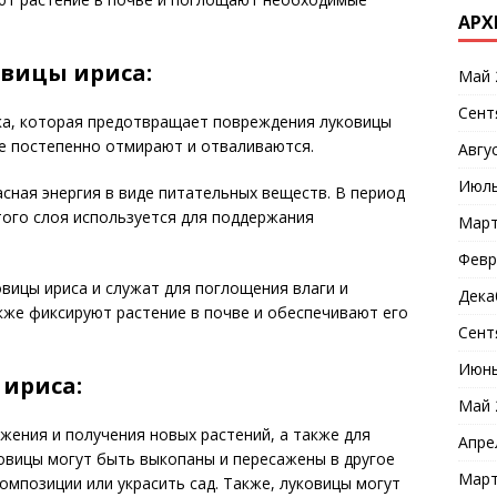
АРХ
овицы ириса:
Май 
Сент
ка, которая предотвращает повреждения луковицы
ые постепенно отмирают и отваливаются.
Авгу
Июль
асная энергия в виде питательных веществ. В период
этого слоя используется для поддержания
Март
Февр
овицы ириса и служат для поглощения влаги и
Дека
кже фиксируют растение в почве и обеспечивают его
Сент
Июнь
ириса:
Май 
жения и получения новых растений, а также для
Апре
овицы могут быть выкопаны и пересажены в другое
Март
омпозиции или украсить сад. Также, луковицы могут