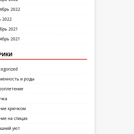
ябрь 2022
 2022
брь 2021
ябрь 2021
РИКИ
tegorized
менность и роды
роплетение
чка
ние крючком
ние на спицах
шний уют