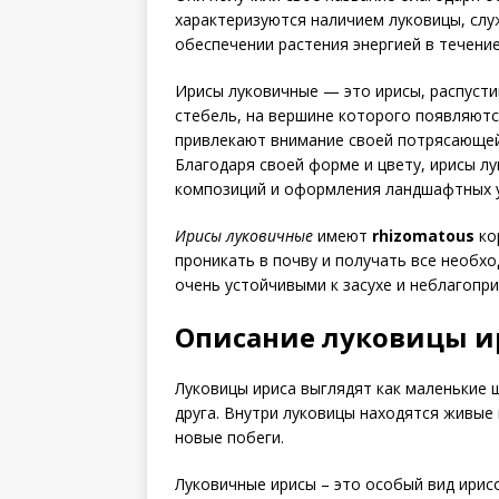
характеризуются наличием луковицы, сл
обеспечении растения энергией в течение
Ирисы луковичные — это ирисы, распусти
стебель, на вершине которого появляют
привлекают внимание своей потрясающей
Благодаря своей форме и цвету, ирисы л
композиций и оформления ландшафтных у
Ирисы луковичные
имеют
rhizomatous
ко
проникать в почву и получать все необх
очень устойчивыми к засухе и неблагопр
Описание луковицы и
Луковицы ириса выглядят как маленькие 
друга. Внутри луковицы находятся живые
новые побеги.
Луковичные ирисы – это особый вид ирис