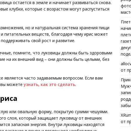
овица остается в земле и начинает развиваться снова.
фото
вые клубки, которые с возрастом могут распуститься
маст
Плет
размножения, но и натуральная система хранения пищи
начи
и и питательных веществ, благодаря чему ирис может
плет
поддерживать свой рост и развитие.
газе
деку
ичные, помните, что луковицы должны быть здоровыми
поде
ние на их внешний вид – они должны быть целыми, без
alloc
от п
е является часто задаваемым вопросом. Если вам
Прик
, вы можете
узнать, как это сделать
.
Мужч
запи
ириса
родд
забы
глую или овальную форму, покрытую сухими чешуями.
XRum
ного слоя, который защищает луковицу от внешних
от п
анится запасная энергия. Внутри луковицы находятся
ют растение в почве и поглощают необходимые