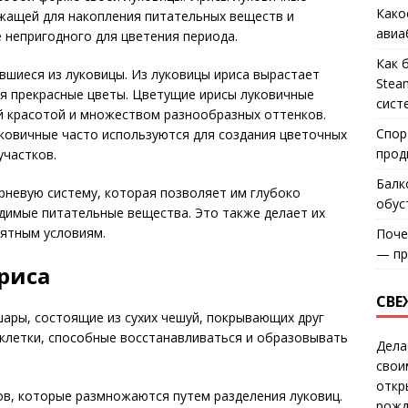
Како
ужащей для накопления питательных веществ и
авиа
 непригодного для цветения периода.
Как 
вшиеся из луковицы. Из луковицы ириса вырастает
Stea
ся прекрасные цветы. Цветущие ирисы луковичные
сист
 красотой и множеством разнообразных оттенков.
Спор
уковичные часто используются для создания цветочных
прод
частков.
Балк
рневую систему, которая позволяет им глубоко
обус
одимые питательные вещества. Это также делает их
иятным условиям.
Поче
— пр
риса
СВЕ
шары, состоящие из сухих чешуй, покрывающих друг
 клетки, способные восстанавливаться и образовывать
Дела
свои
откр
ов, которые размножаются путем разделения луковиц.
рожд