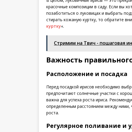
В целом, луковичные ирисы — это прекра
красочные композиции в саду. Если вы х
позаботиться о луковицах и выбрать подх
стирать кожаную куртку, то обратите вн
куртку
«.
Стримим на Твич - пошаговая 
Важность правильного
Расположение и посадка
Перед посадкой ирисов необходимо выбр
предпочитают солнечные участки с хоро
важна для успеха роста ириса. Рекоменду
определенным расстоянием между ними, 
роста.
Регулярное поливание и 