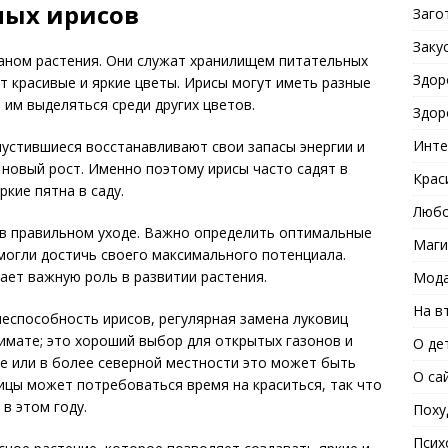
ных ирисов
Заго
Заку
аном растения. Они служат хранилищем питательных
Здор
т красивые и яркие цветы. Ирисы могут иметь разные
 им выделяться среди других цветов.
Здор
Инте
пустившиеся восстанавливают свои запасы энергии и
новый рост. Именно поэтому ирисы часто садят в
Крас
ркие пятна в саду.
Любо
я в правильном уходе. Важно определить оптимальные
Маги
 могли достичь своего максимального потенциала.
ает важную роль в развитии растения.
Мода
На в
неспособность ирисов, регулярная замена луковиц
имате; это хороший выбор для открытых газонов и
О де
е или в более северной местности это может быть
О са
цы может потребоваться время на краситься, так что
в этом году.
Поху
Псих