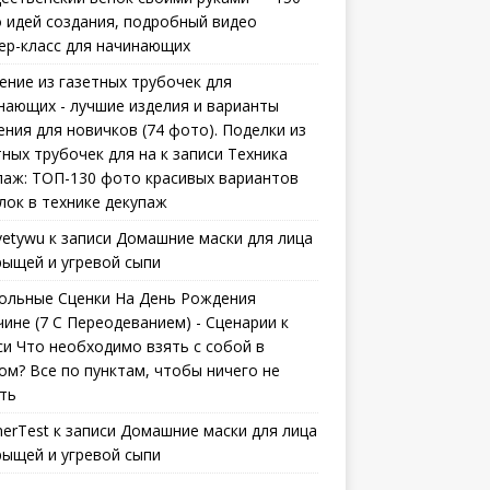
 идей создания, подробный видео
ер-класс для начинающих
ение из газетных трубочек для
нающих - лучшие изделия и варианты
ения для новичков (74 фото). Поделки из
тных трубочек для на
к записи
Техника
паж: ТОП-130 фото красивых вариантов
лок в технике декупаж
vetywu
к записи
Домашние маски для лица
рыщей и угревой сыпи
ольные Сценки На День Рождения
ине (7 С Переодеванием) - Сценарии
к
си
Что необходимо взять с собой в
ом? Все по пунктам, чтобы ничего не
ть
erTest
к записи
Домашние маски для лица
рыщей и угревой сыпи