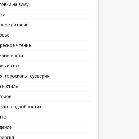
товки на зиму
ски
овое питание
овье
ресное чтение
ивые ногти
вь и секс
я, гороскопы, суеверия
 и стиль
торое
тях в подробностях
йте
дение
ология