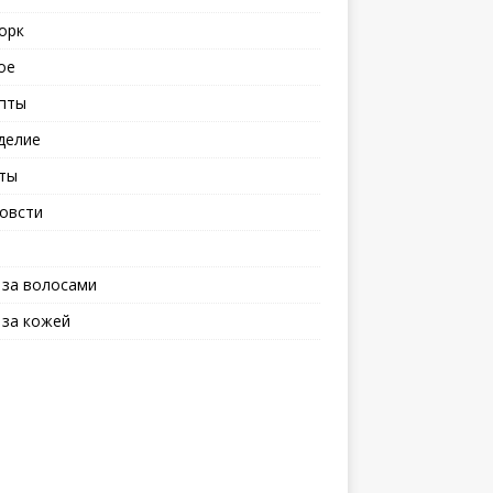
орк
ое
пты
делие
ты
овсти
 за волосами
 за кожей