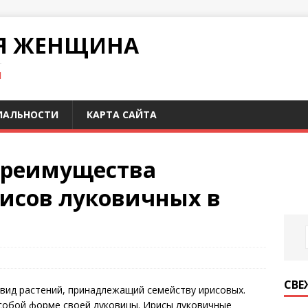
Я ЖЕНЩИНА
И
ИАЛЬНОСТИ
КАРТА САЙТА
преимущества
исов луковичных в
СВЕ
вид растений, принадлежащий семейству ирисовых.
особой форме своей луковицы. Ирисы луковичные