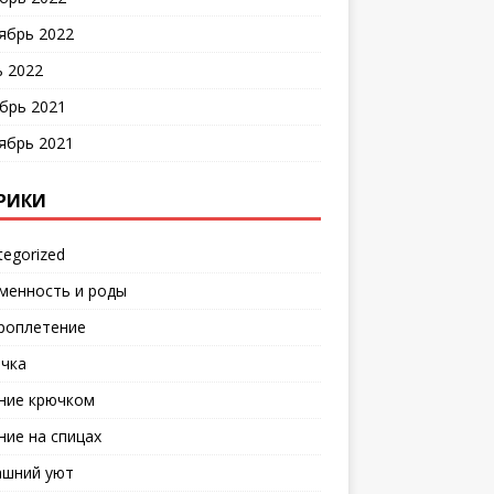
ябрь 2022
 2022
брь 2021
ябрь 2021
РИКИ
tegorized
менность и роды
роплетение
чка
ние крючком
ние на спицах
шний уют