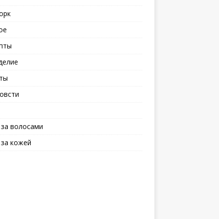
орк
ое
пты
делие
ты
овсти
 за волосами
 за кожей