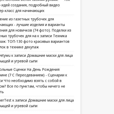
 идей создания, подробный видео
ер-класс для начинающих
ение из газетных трубочек для
нающих - лучшие изделия и варианты
ения для новичков (74 фото). Поделки из
тных трубочек для на
к записи
Техника
паж: ТОП-130 фото красивых вариантов
лок в технике декупаж
vetywu
к записи
Домашние маски для лица
рыщей и угревой сыпи
ольные Сценки На День Рождения
ине (7 С Переодеванием) - Сценарии
к
си
Что необходимо взять с собой в
ом? Все по пунктам, чтобы ничего не
ть
erTest
к записи
Домашние маски для лица
рыщей и угревой сыпи