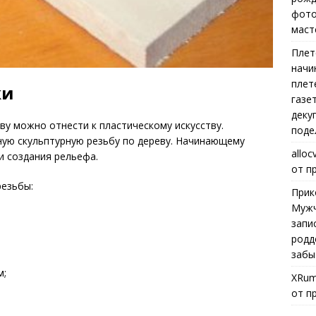
фото
маст
Плет
начи
плет
ки
газе
деку
еву можно отнести к пластическому искусству.
поде
ую скульптурную резьбу по дереву. Начинающему
alloc
и создания рельефа.
от п
резьбы:
Прик
Мужч
запи
родд
забы
м;
XRum
от п