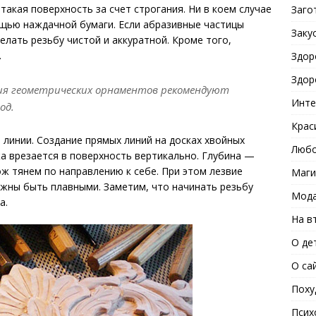
такая поверхность за счет строгания. Ни в коем случае
Заго
щью наждачной бумаги. Если абразивные частицы
Заку
делать резьбу чистой и аккуратной. Кроме того,
.
Здор
Здор
ия геометрических орнаментов рекомендуют
Инте
од.
Крас
линии. Создание прямых линий на досках хвойных
Любо
жа врезается в поверхность вертикально. Глубина —
нож тянем по направлению к себе. При этом лезвие
Маги
лжны быть плавными. Заметим, что начинать резьбу
Мода
а.
На в
О де
О са
Поху
Псих