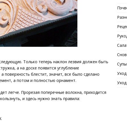
Пэчв
Разн
Реце
Руко
Сала
Снов
 следующую. Только теперь наклон лезвия должен быть
Супы
тружка, а на доске появится углубление
Уход
 а поверхность блестит, значит, все было сделано
емент, а потом и полностью орнамент.
Уход
дет легче. Прорезая поперечные волокна, приходится
кользнуть, и здесь нужно знать правила:
;