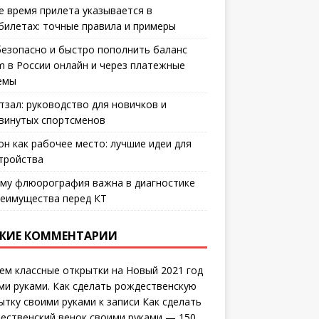
е время прилета указывается в
билетах: точные правила и примеры
безопасно и быстро пополнить баланс
m в России онлайн и через платежные
емы
тзал: руководство для новичков и
винутых спортсменов
он как рабочее место: лучшие идеи для
тройства
му флюорография важна в диагностике
еимущества перед КТ
ЖИЕ КОММЕНТАРИИ
ем классные открытки на Новый 2021 год
ми руками. Как сделать рождественскую
ытку своими руками
к записи
Как сделать
ественский венок своими руками — 150