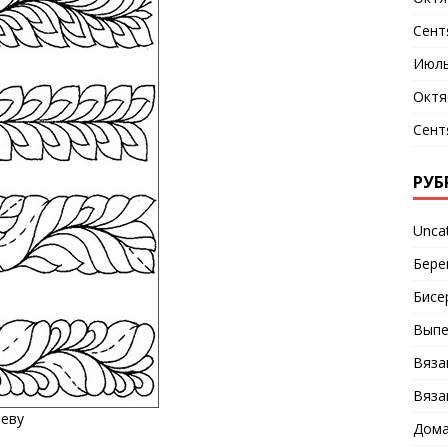
Сент
Июль
Октя
Сент
РУБ
Unca
Бере
Бисе
Выпе
Вяза
Вяза
реву
Дома