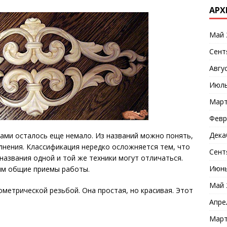
АРХ
Май 
Сент
Авгу
Июль
Март
Февр
Дека
мками осталось еще немало. Из названий можно понять,
олнения. Классификация нередко осложняется тем, что
Сент
названия одной и той же техники могут отличаться.
Июнь
тим общие приемы работы.
Май 
ометрической резьбой. Она простая, но красивая. Этот
Апре
Март