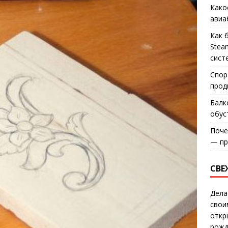
Како
авиа
Как 
Stea
сист
Спор
прод
Балк
обус
Поче
— пр
СВЕ
Дела
свои
откр
рожд