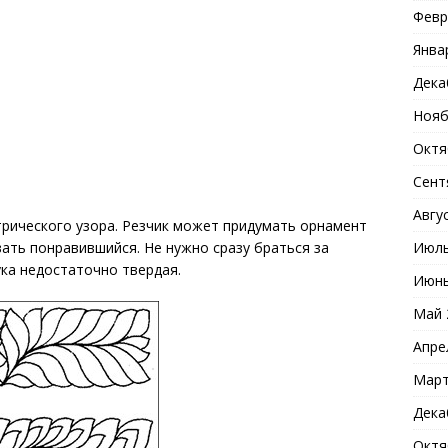
Февр
Янва
Дека
Нояб
Октя
Сент
Авгу
етрического узора. Резчик может придумать орнамент
ать понравившийся. Не нужно сразу браться за
Июль
ука недостаточно твердая.
Июнь
Май 
Апре
Март
Дека
Октя