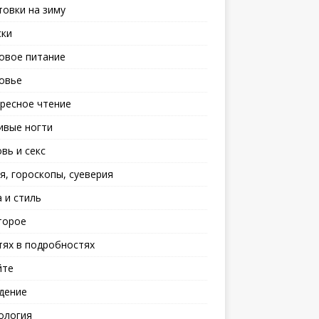
товки на зиму
ски
овое питание
овье
ресное чтение
ивые ногти
вь и секс
я, гороскопы, суеверия
 и стиль
торое
тях в подробностях
йте
дение
ология