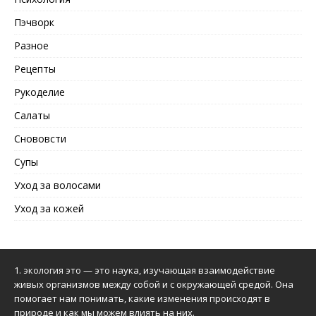
Пэчворк
Разное
Рецепты
Рукоделие
Салаты
Снововсти
Супы
Уход за волосами
Уход за кожей
1.
экология это
— это наука, изучающая взаимодействие
живых организмов между собой и с окружающей средой. Она
помогает нам понимать, какие изменения происходят в
природе и как мы можем влиять на них.