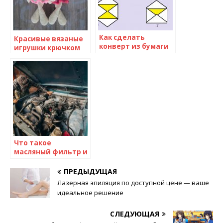
Как сделать
Красивые вязаные
конверт из бумаги
игрушки крючком
А4 своими руками
(150 фото) —
для письма
готовая
инструкция, как
сделать своими
руками
Что такое
масляный фильтр и
для чего он нужен?
ПРЕДЫДУЩАЯ
Лазерная эпиляция по доступной цене — ваше
идеальное решение
СЛЕДУЮЩАЯ