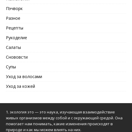
Пэчворк
Разное
Рецепты
Рукоделие
Салаты
Снововсти
Супы
Уход за волосами
Уход за кожей
1.
экология это
— это наука, изучающая взаимодействие
живых организмов между собой и с окружающей средой. Она
помогает нам понимать, какие изменения происходят в
природе и как мы можем влиять на них.