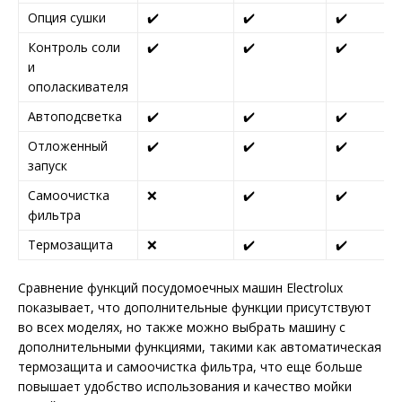
Опция сушки
✔️
✔️
✔️
Контроль соли
✔️
✔️
✔️
и
ополаскивателя
Автоподсветка
✔️
✔️
✔️
Отложенный
✔️
✔️
✔️
запуск
Самоочистка
❌
✔️
✔️
фильтра
Термозащита
❌
✔️
✔️
Сравнение функций посудомоечных машин Electrolux
показывает, что дополнительные функции присутствуют
во всех моделях, но также можно выбрать машину с
дополнительными функциями, такими как автоматическая
термозащита и самоочистка фильтра, что еще больше
повышает удобство использования и качество мойки