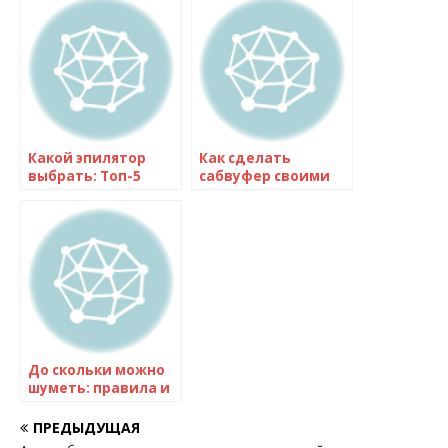
Какой эпилятор
Как сделать
выбрать: Топ-5
сабвуфер своими
моделей для
руками: пошаговая
эффективной
инструкция для
депиляции дома
начинающих
До скольки можно
шуметь: правила и
ограничения в
России
ПРЕДЫДУЩАЯ