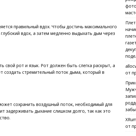
фото
маст
Плет
ляется правильный вдох. Чтобы достичь максимального
начи
 глубокий вдох, а затем медленно выдыхать дым через
плет
газе
деку
поде
ь свой рот и язык. Рот должен быть слегка раскрыт, а
alloc
ет создать стремительный поток дыма, который в
от п
Прик
Мужч
запи
родд
оможет сохранить воздушный поток, необходимый для
забы
оит задерживать дыхание слишком долго, так как это
ство.
XRum
от п