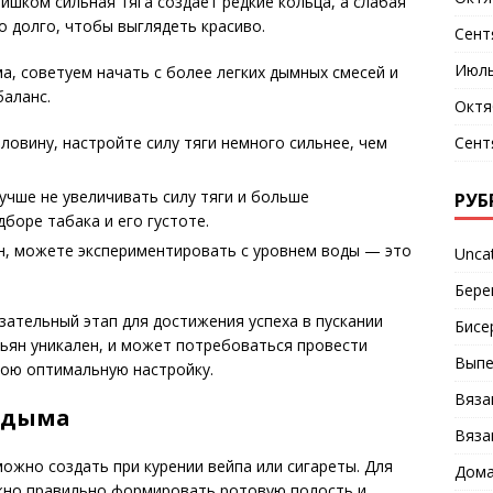
ишком сильная тяга создает редкие кольца, а слабая
 долго, чтобы выглядеть красиво.
Сент
Июль
ма, советуем начать с более легких дымных смесей и
баланс.
Октя
Сент
ловину, настройте силу тяги немного сильнее, чем
лучше не увеличивать силу тяги и больше
РУБ
боре табака и его густоте.
ян, можете экспериментировать с уровнем воды — это
Unca
Бере
ательный этап для достижения успеха в пускании
Бисе
льян уникален, и может потребоваться провести
Выпе
вою оптимальную настройку.
Вяза
 дыма
Вяза
ожно создать при курении вейпа или сигареты. Для
Дома
ужно правильно формировать ротовую полость и