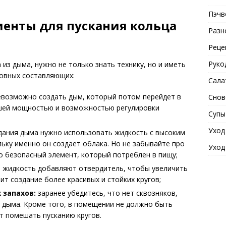
Пэчв
енты для пускания кольца
Разн
Реце
Руко
 из дыма, нужно не только знать технику, но и иметь
новных составляющих:
Сала
евозможно создать дым, который потом перейдет в
Снов
ошей мощностью и возможностью регулировки
Супы
Уход
дания дыма нужно использовать жидкость с высоким
льку именно он создает облака. Но не забывайте про
Уход
то безопасный элемент, который потреблен в пищу;
 жидкость добавляют отвердитель, чтобы увеличить
ит создание более красивых и стойких кругов;
 запахов:
заранее убедитесь, что нет сквозняков,
 дыма. Кроме того, в помещении не должно быть
т помешать пусканию кругов.