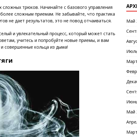
АРХ
ых сложных трюков. Начинайте с базового управления
 более сложным приемам. Не забывайте, что практика
ругов не дает результатов, это не повод отчаиваться.
Май 
Сент
еселый и увлекательный процесс, который может стать
оветам, учитесь и попробуйте новые приемы, и вам
Авгу
 и совершенные кольца из дыма!
Июль
тяги
Март
Февр
Дека
Сент
Июнь
Май 
Апре
Март