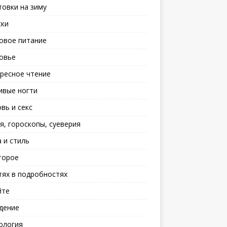
товки на зиму
ски
овое питание
овье
ресное чтение
ивые ногти
вь и секс
я, гороскопы, суеверия
 и стиль
торое
тях в подробностях
йте
дение
ология