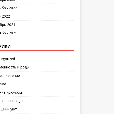
ябрь 2022
 2022
брь 2021
ябрь 2021
РИКИ
tegorized
менность и роды
роплетение
чка
ние крючком
ние на спицах
шний уют