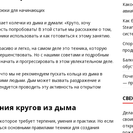
Како
авиа
Как 
ает колечки из дыма и думали: «Круто, хочу
Stea
ость попробовать! В этой статье мы расскажем о том,
сист
хники использовать и как готовиться к этому занятию.
Спор
расиво и легко, на самом деле это техника, которую
прод
вершенствовать. Но с нашими советами и подробным
Балк
начать и прогрессировать в этом увлекательном деле.
обус
что мы не рекомендуем пускать кольца из дыма в
Поче
угими людьми. Дым может вызвать раздражение и
— пр
ендуется проводить эту активность на открытом
СВЕ
ния кругов из дыма
Дела
свои
 которое требует терпения, умения и практики. Но если
откр
ься основными правилами техники для создания
рожд