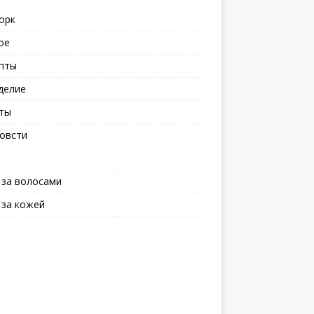
орк
ое
пты
делие
ты
овсти
 за волосами
 за кожей