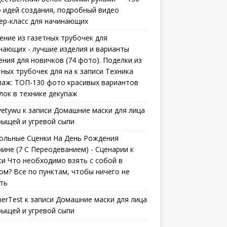
 идей создания, подробный видео
ер-класс для начинающих
ение из газетных трубочек для
нающих - лучшие изделия и варианты
ения для новичков (74 фото). Поделки из
тных трубочек для на
к записи
Техника
паж: ТОП-130 фото красивых вариантов
лок в технике декупаж
vetywu
к записи
Домашние маски для лица
рыщей и угревой сыпи
ольные Сценки На День Рождения
ине (7 С Переодеванием) - Сценарии
к
си
Что необходимо взять с собой в
ом? Все по пунктам, чтобы ничего не
ть
erTest
к записи
Домашние маски для лица
рыщей и угревой сыпи