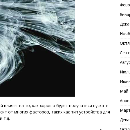
Февр
Янва
Дека
Нояб
Октя
Сент
Авгу
Июль
Июнь
Май 
Апре
й влияет на то, как хорошо будет получаться пускать
Март
исит от многих факторов, таких как тип устройства для
 т.д.
Дека
Октя