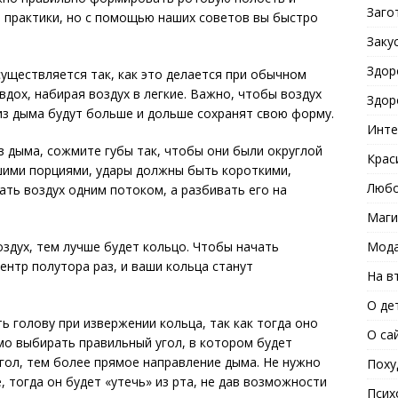
Заго
й практики, но с помощью наших советов вы быстро
Заку
Здор
уществляется так, как это делается при обычном
вдох, набирая воздух в легкие. Важно, чтобы воздух
Здор
из дыма будут больше и дольше сохранят свою форму.
Инте
з дыма, сожмите губы так, чтобы они были округлой
Крас
шими порциями, удары должны быть короткими,
Любо
ать воздух одним потоком, а разбивать его на
Маги
Мода
оздух, тем лучше будет кольцо. Чтобы начать
ентр полутора раз, и ваши кольца станут
На в
О де
 голову при извержении кольца, так как тогда оно
О са
о выбирать правильный угол, в котором будет
гол, тем более прямое направление дыма. Не нужно
Поху
, тогда он будет «утечь» из рта, не дав возможности
Псих