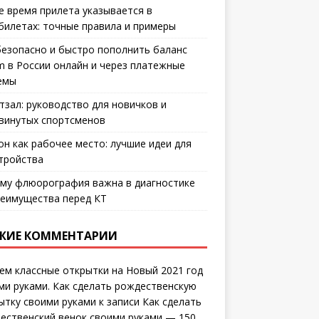
е время прилета указывается в
билетах: точные правила и примеры
безопасно и быстро пополнить баланс
m в России онлайн и через платежные
емы
тзал: руководство для новичков и
винутых спортсменов
он как рабочее место: лучшие идеи для
тройства
му флюорография важна в диагностике
еимущества перед КТ
ЖИЕ КОММЕНТАРИИ
ем классные открытки на Новый 2021 год
ми руками. Как сделать рождественскую
ытку своими руками
к записи
Как сделать
ественский венок своими руками — 150