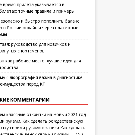
е время прилета указывается в
билетах: точные правила и примеры
безопасно и быстро пополнить баланс
m в России онлайн и через платежные
емы
тзал: руководство для новичков и
винутых спортсменов
он как рабочее место: лучшие идеи для
тройства
му флюорография важна в диагностике
еимущества перед КТ
ЖИЕ КОММЕНТАРИИ
ем классные открытки на Новый 2021 год
ми руками. Как сделать рождественскую
ытку своими руками
к записи
Как сделать
ественский венок своими руками — 150