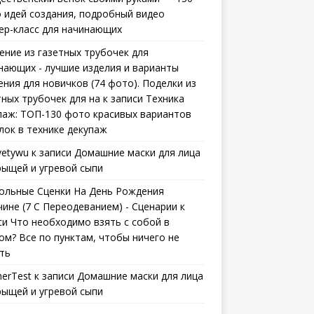
 идей создания, подробный видео
ер-класс для начинающих
ение из газетных трубочек для
нающих - лучшие изделия и варианты
ения для новичков (74 фото). Поделки из
тных трубочек для на
к записи
Техника
паж: ТОП-130 фото красивых вариантов
лок в технике декупаж
vetywu
к записи
Домашние маски для лица
рыщей и угревой сыпи
ольные Сценки На День Рождения
ине (7 С Переодеванием) - Сценарии
к
си
Что необходимо взять с собой в
ом? Все по пунктам, чтобы ничего не
ть
erTest
к записи
Домашние маски для лица
рыщей и угревой сыпи