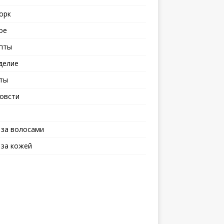
орк
ое
пты
делие
ты
овсти
 за волосами
 за кожей