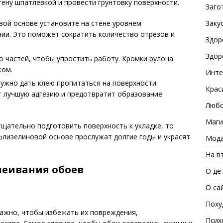
ену шпатлевкой и провести грунтовку поверхности.
Заго
Заку
вой основе установите на стене уровнем
нии. Это поможет сократить количество отрезов и
Здор
Здор
о частей, чтобы упростить работу. Кромки рулона
жом.
Инте
нужно дать клею пропитаться на поверхности
Крас
т лучшую адгезию и предотвратит образование
Любо
Маги
щательно подготовить поверхность к укладке, то
 флизелиновой основе прослужат долгие годы и украсят
Мода
На в
леивания обоев
О де
О са
Поху
важно, чтобы избежать их повреждения,
Псих