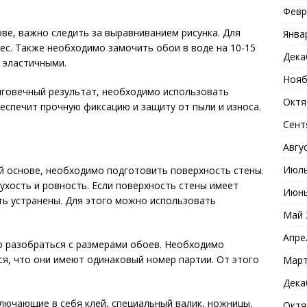
Февр
ве, важно следить за выравниванием рисунка. Для
Янва
ес. Также необходимо замочить обои в воде на 10-15
Дека
 эластичными.
Нояб
лговечный результат, необходимо использовать
Октя
еспечит прочную фиксацию и защиту от пыли и износа.
Сент
Авгу
Июль
й основе, необходимо подготовить поверхность стены.
ухость и ровность. Если поверхность стены имеет
Июнь
ть устранены. Для этого можно использовать
Май 
Апре
 разобраться с размерами обоев. Необходимо
ся, что они имеют одинаковый номер партии. От этого
Март
Дека
лючающие в себя клей, специальный валик, ножницы,
Октя