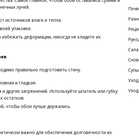
ества. Самое главное, чтобы обои оставались сухими и
нечных лучей.
Пэчв
Разн
от источников влаги и тепла.
воей упаковке.
Реце
 избежать деформации, никогда не кладите их
Руко
Сала
оев
Снов
ходимо правильно подготовить стену.
Супы
Уход
овная и гладкая.
Уход
а и других загрязнений. Используйте шпатель или губку
х остатков.
ой, чтобы обои лучше держались.
ритически важно для обеспечения долговечности их