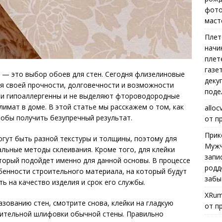
фото
маст
Плет
начи
плет
газе
 — это выбор обоев для стен. Сегодня флизелиновые
деку
я своей прочности, долговечности и возможности
поде
они гипоаллергенны и не выделяют фтороводородные
имат в доме. В этой статье мы расскажем о том, как
alloc
обы получить безупречный результат.
от п
Прик
гут быть разной текстуры и толщины, поэтому для
Мужч
льные методы склеивания. Кроме того, для клейки
запи
торый подойдет именно для данной основы. В процессе
родд
бенности строительного материала, на который будут
забы
ть на качество изделия и срок его службы.
XRum
зованию стен, смотрите снова, клейки на гладкую
от п
арительной шлифовки обычной стены. Правильно