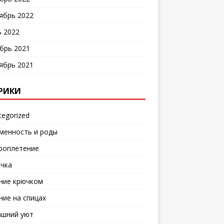
ябрь 2022
 2022
брь 2021
ябрь 2021
РИКИ
tegorized
менность и роды
роплетение
чка
ние крючком
ние на спицах
шний уют