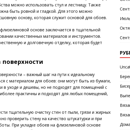
обства можно использовать стул и лестницу. Также
Сент
лжна быть ровной и гладкой. Для этого можно
шовную основу, которая служит основой для обоев.
Июль
Октя
 флизелиновой основе заключается в тщательной
овании качественных материалов и инструментов.
Сент
чественную и долговечную отделку, которая будет
РУБ
а поверхности
Unca
верхности – важный шаг на пути к идеальному
Бере
ся с материалом для обоев: они могут быть из бумаги,
Бисе
и в уходе и дешевы, но не подходят для помещений с
иболее практичны и подходят для любых помещений,
Выпе
Вяза
сти тщательную очистку стен от пыли, грязи и жирных
Вяза
жно проверить стену на качество штукатурки и при
Дома
оты. При укладке обоев на флизелиновой основе