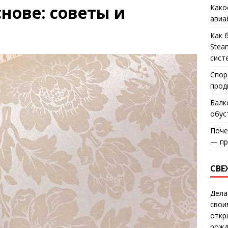
нове: советы и
Како
авиа
Как 
Stea
сист
Спор
прод
Балк
обус
Поче
— пр
СВЕ
Дела
свои
откр
рожд