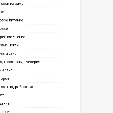
товки на зиму
ски
овое питание
овье
ресное чтение
ивые ногти
вь и секс
я, гороскопы, суеверия
 и стиль
торое
тях в подробностях
йте
дение
ология