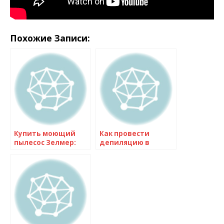
Похожие Записи:
Купить моющий
Как провести
пылесос Зелмер:
депиляцию в
обзор моделей и
домашних
отзывы
условиях: лучшие
покупателей в
способы и средства
интернет-
| Как избавиться от
магазине — цены и
лишнего волос на
скидки
теле