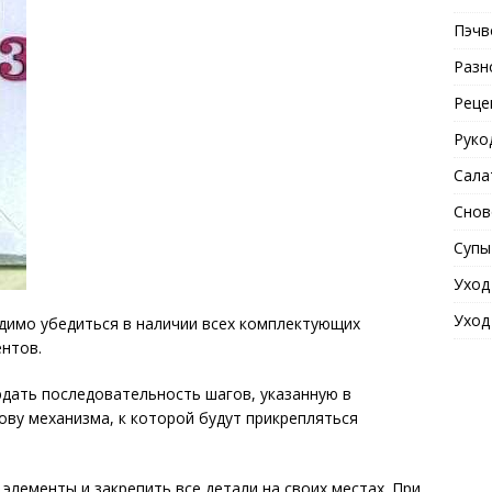
Пэчв
Разн
Реце
Руко
Сала
Снов
Супы
Уход
Уход
димо убедиться в наличии всех комплектующих
нтов.
дать последовательность шагов, указанную в
ову механизма, к которой будут прикрепляться
лементы и закрепить все детали на своих местах. При