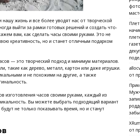
фото
маст
 нашу жизнь и все более уводят нас от творческой
Плет
ногда выйти за рамки готовых решений и создать что-
начи
кажем вам, как сделать часы своими руками. Это не
плет
свою креативность, но и станет отличным подарком
газе
деку
поде
часов — это творческий подход и минимум материалов.
alloc
, такие как дерево, металл, картон или даже игрушки.
от п
икальными и не похожими на другие, а также
гинальность.
Прик
Мужч
в изготовления часов своими руками, каждый из
запи
никальность. Вы можете выбрать подходящий вариант
родд
 будут не только показывать время, но и станут
забы
XRum
ов
от п