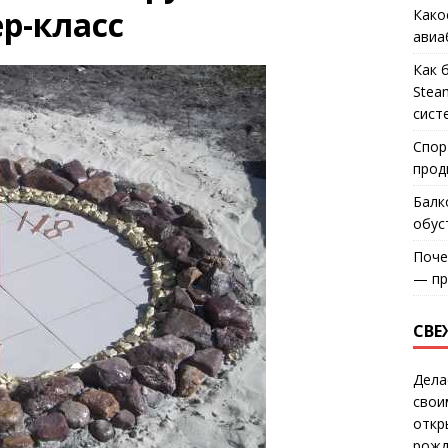
р-класс
Како
авиа
Как 
Stea
сист
Спор
прод
Балк
обус
Поче
— пр
СВЕ
Дела
свои
откр
рожд