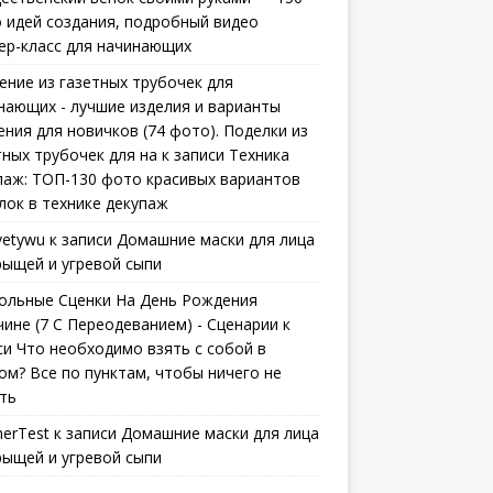
 идей создания, подробный видео
ер-класс для начинающих
ение из газетных трубочек для
нающих - лучшие изделия и варианты
ения для новичков (74 фото). Поделки из
тных трубочек для на
к записи
Техника
паж: ТОП-130 фото красивых вариантов
лок в технике декупаж
vetywu
к записи
Домашние маски для лица
рыщей и угревой сыпи
ольные Сценки На День Рождения
ине (7 С Переодеванием) - Сценарии
к
си
Что необходимо взять с собой в
ом? Все по пунктам, чтобы ничего не
ть
erTest
к записи
Домашние маски для лица
рыщей и угревой сыпи