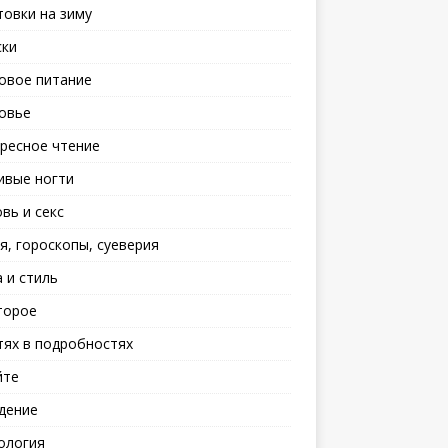
товки на зиму
ски
овое питание
овье
ресное чтение
ивые ногти
вь и секс
я, гороскопы, суеверия
 и стиль
торое
тях в подробностях
йте
дение
ология