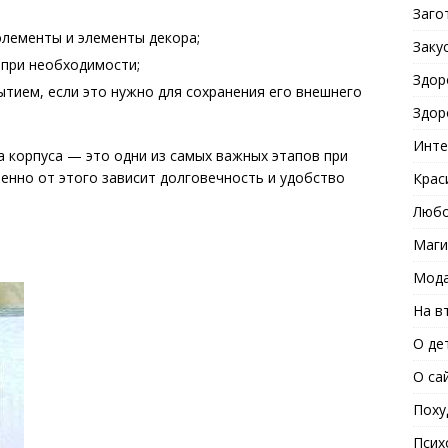
Заго
элементы и элементы декора;
Заку
при необходимости;
Здор
тием, если это нужно для сохранения его внешнего
Здор
Инте
а корпуса — это одни из самых важных этапов при
менно от этого зависит долговечность и удобство
Крас
Любо
Маги
Мода
На в
О де
О са
Поху
Псих