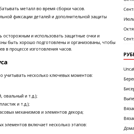
атывать металл во время сборки часов.
Сент
льной фиксации деталей и дополнительной защиты
Июль
Октя
ть осторожным и использовать защитные очки и
Сент
жны быть хорошо подготовлены и организованы, чтобы
ев в процессе изготовления часов.
РУБ
уса
Unca
мо учитывать несколько ключевых моментов:
Бере
Бисе
 овальный и т.д.);
Выпе
ластик и т.д.);
Вяза
асовых механизмов и элементов декора;
Вяза
ых элементов включает несколько этапов:
Дома