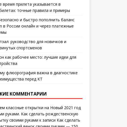
е время прилета указывается в
билетах: точные правила и примеры
безопасно и быстро пополнить баланс
m в России онлайн и через платежные
емы
тзал: руководство для новичков и
винутых спортсменов
он как рабочее место: лучшие идеи для
тройства
му флюорография важна в диагностике
еимущества перед КТ
ЖИЕ КОММЕНТАРИИ
ем классные открытки на Новый 2021 год
ми руками. Как сделать рождественскую
ытку своими руками
к записи
Как сделать
ественский венок своими руками — 150