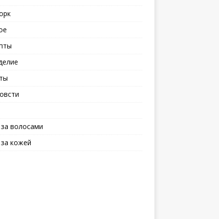
орк
ое
пты
делие
ты
овсти
 за волосами
 за кожей