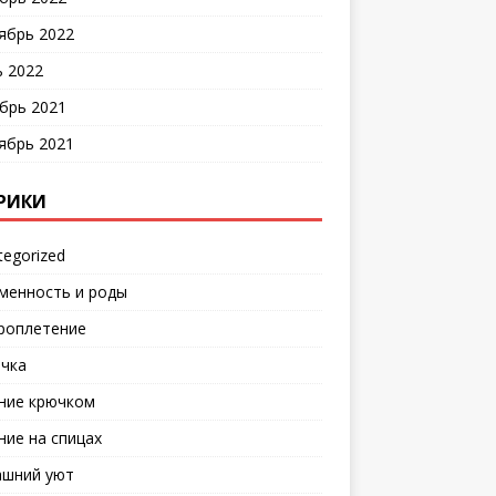
ябрь 2022
 2022
брь 2021
ябрь 2021
РИКИ
tegorized
менность и роды
роплетение
чка
ние крючком
ние на спицах
шний уют