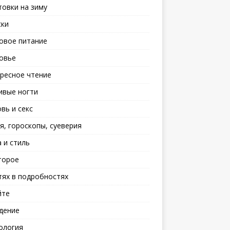
товки на зиму
ски
овое питание
овье
ресное чтение
ивые ногти
вь и секс
я, гороскопы, суеверия
 и стиль
торое
тях в подробностях
йте
дение
ология