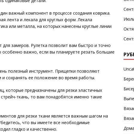
ть одинаковые детали.
Сент
дин важный компонент в процессе создания коврика.
Июль
ая лента и лекала для круглых форм. Лекала
ика или металла, на которых нанесены круглые линии
Октя
Сент
 для замеров. Рулетка позволит вам быстро и точно
о особенно важно, если вы планируете резать большие
РУБ
Unca
чень полезный инструмент. Прищепки позволяют
и и сохранять ее положение во время работы.
Бере
Бисе
ц, которые предназначены для резки эластичных
 стрейч-ткань, то вам понадобятся именно такие
Выпе
Вяза
ументов для резки ткани является важным шагом на
Вяза
 Убедитесь, что вы имеете все необходимые
Дома
одил гладко и качественно.