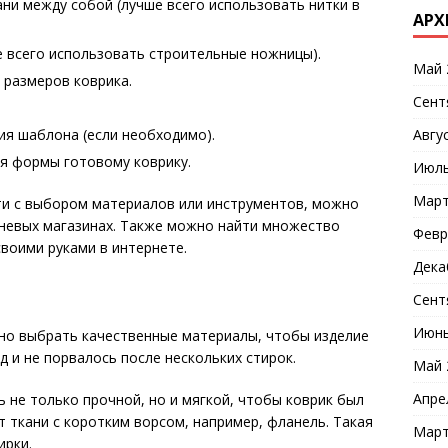
ни между собой (лучше всего использовать нитки в
АРХ
е всего использовать строительные ножницы).
Май 
размеров коврика.
Сент
Авгу
я шаблона (если необходимо).
я формы готовому коврику.
Июль
Март
сти с выбором материалов или инструментов, можно
аневых магазинах. Также можно найти множество
Февр
своими руками в интернете.
Дека
Сент
Июнь
жно выбрать качественные материалы, чтобы изделие
 и не порвалось после нескольких стирок.
Май 
Апре
 не только прочной, но и мягкой, чтобы коврик был
 ткани с коротким ворсом, например, фланель. Такая
Март
ирки.