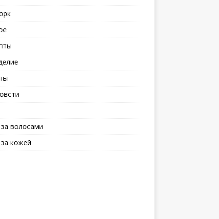
орк
ое
пты
делие
ты
овсти
 за волосами
 за кожей