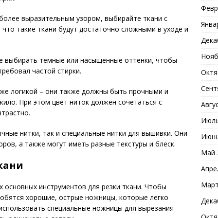
Февр
с более выразительным узором, выбирайте ткани с
Янва
 что такие ткани будут достаточно сложными в уходе и
Дека
Нояб
ше выбирать темные или насыщенные оттенки, чтобы
требовал частой стирки.
Октя
Сент
 же логикой – они также должны быть прочными и
жило. При этом цвет ниток должен сочетаться с
Авгу
нтрастно.
Июль
чные нитки, так и специальные нитки для вышивки. Они
Июнь
ров, а также могут иметь разные текстуры и блеск.
Май 
кани
Апре
Март
х основных инструментов для резки ткани. Чтобы
добятся хорошие, острые ножницы, которые легко
Дека
 использовать специальные ножницы для вырезания
Октя