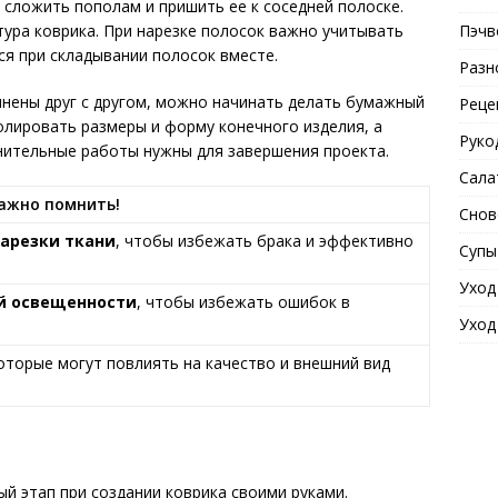
 сложить пополам и пришить ее к соседней полоске.
Пэчв
тура коврика. При нарезке полосок важно учитывать
ся при складывании полосок вместе.
Разн
динены друг с другом, можно начинать делать бумажный
Реце
олировать размеры и форму конечного изделия, а
Руко
нительные работы нужны для завершения проекта.
Сала
ажно помнить!
Снов
арезки ткани
, чтобы избежать брака и эффективно
Супы
Уход
ой освещенности
, чтобы избежать ошибок в
Уход
которые могут повлиять на качество и внешний вид
й этап при создании коврика своими руками.