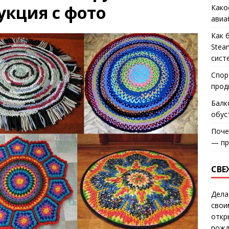
укция с фото
Како
авиа
Как 
Stea
сист
Спор
прод
Балк
обус
Поче
— пр
СВЕ
Дела
свои
откр
рожд