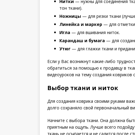
Нитки
— нужны для соединения тка
тон ткани).
Ножницы
— для резки ткани (лучш
Линейка и маркер
— для отметки 
Игла
— для вшивания ниток.
Карандаш и бумага
— для создани
Утюг
— для глажки ткани и придани
Если у Вас возникнут какие-либо трудно
обратиться за помощью к продавцу в тк
видеоуроков на тему создания ковриков 
Выбор ткани и ниток
Для создания коврика своими руками ва
долго сохраняло свой первоначальный вид
Начните с выбора ткани. Она должна быть
приятным на ощупь. Лучше всего подойдут
ткань не осыпается и не садится после ст