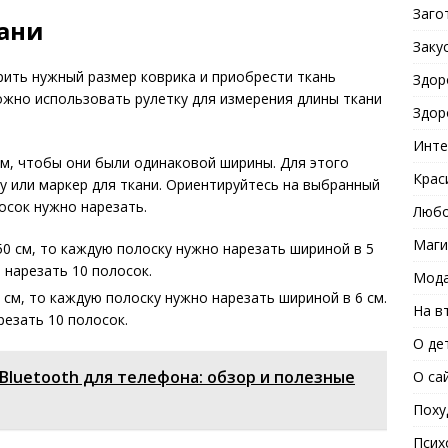
Заго
кани
Заку
ить нужный размер коврика и приобрести ткань
Здор
ожно использовать рулетку для измерения длины ткани
Здор
Инте
ем, чтобы они были одинаковой ширины. Для этого
Крас
 или маркер для ткани. Ориентируйтесь на выбранный
осок нужно нарезать.
Любо
Маги
50 см, то каждую полоску нужно нарезать шириной в 5
 нарезать 10 полосок.
Мода
 см, то каждую полоску нужно нарезать шириной в 6 см.
На в
езать 10 полосок.
О де
Bluetooth для телефона: обзор и полезные
О са
Поху
Псих