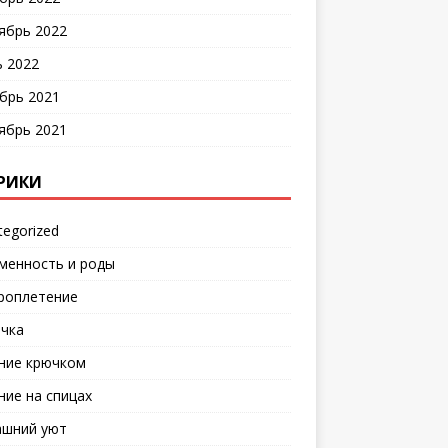
ябрь 2022
 2022
брь 2021
ябрь 2021
РИКИ
tegorized
менность и роды
роплетение
чка
ние крючком
ние на спицах
шний уют