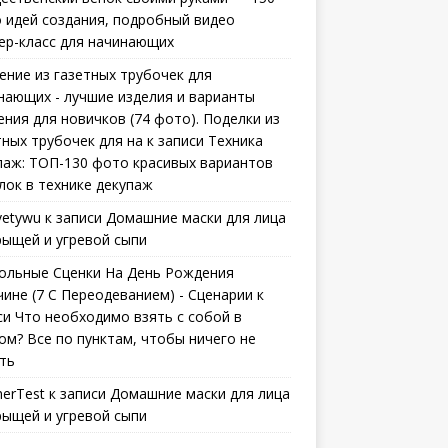
 идей создания, подробный видео
ер-класс для начинающих
ение из газетных трубочек для
нающих - лучшие изделия и варианты
ения для новичков (74 фото). Поделки из
тных трубочек для на
к записи
Техника
паж: ТОП-130 фото красивых вариантов
лок в технике декупаж
vetywu
к записи
Домашние маски для лица
рыщей и угревой сыпи
ольные Сценки На День Рождения
ине (7 С Переодеванием) - Сценарии
к
си
Что необходимо взять с собой в
ом? Все по пунктам, чтобы ничего не
ть
erTest
к записи
Домашние маски для лица
рыщей и угревой сыпи