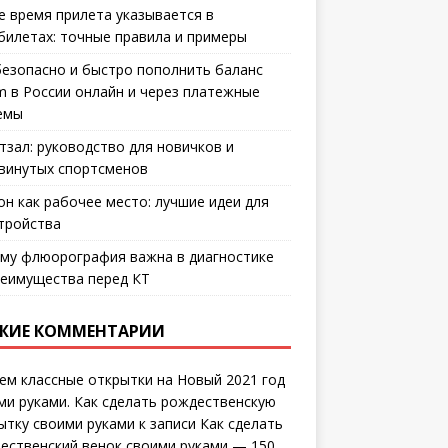
е время прилета указывается в
билетах: точные правила и примеры
безопасно и быстро пополнить баланс
m в России онлайн и через платежные
емы
тзал: руководство для новичков и
винутых спортсменов
он как рабочее место: лучшие идеи для
тройства
му флюорография важна в диагностике
еимущества перед КТ
ЖИЕ КОММЕНТАРИИ
ем классные открытки на Новый 2021 год
ми руками. Как сделать рождественскую
ытку своими руками
к записи
Как сделать
ественский венок своими руками — 150