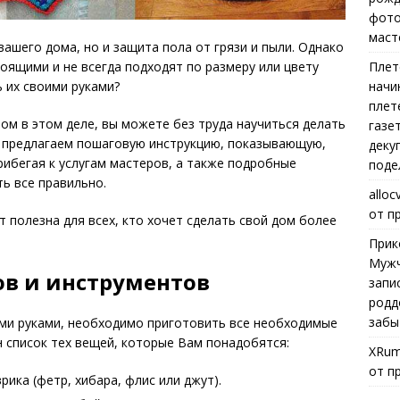
фото
маст
вашего дома, но и защита пола от грязи и пыли. Однако
Плет
оящими и не всегда подходят по размеру или цвету
начи
 их своими руками?
плет
ом в этом деле, вы можете без труда научиться делать
газе
ы предлагаем пошаговую инструкцию, показывающую,
деку
рибегая к услугам мастеров, а также подробные
поде
ь все правильно.
alloc
от п
 полезна для всех, кто хочет сделать свой дом более
Прик
Мужч
ов и инструментов
запи
родд
забы
ими руками, необходимо приготовить все необходимые
 список тех вещей, которые Вам понадобятся:
XRum
от п
ика (фетр, хибара, флис или джут).