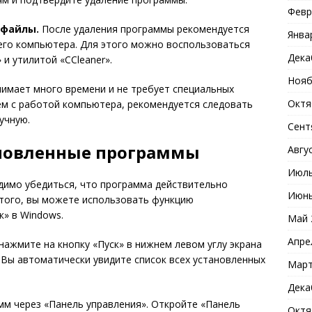
Февр
 файлы.
После удаления программы рекомендуется
Янва
его компьютера. Для этого можно воспользоваться
Дека
и утилитой «CCleaner».
Нояб
имает много времени и не требует специальных
Октя
ем с работой компьютера, рекомендуется следовать
учную.
Сент
ановленные программы
Авгу
Июль
димо убедиться, что программа действительно
Июнь
этого, вы можете использовать функцию
» в Windows.
Май 
Апре
нажмите на кнопку «Пуск» в нижнем левом углу экрана
Вы автоматически увидите список всех установленных
Март
Дека
мм через «Панель управления». Откройте «Панель
Октя