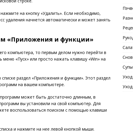
исковой строке.
Пэчв
 нажмите на кнопку «Удалить». Если необходимо,
Разн
есс удаления начнется автоматически и может занять
Реце
Руко
ем «Приложения и функции»
Сала
оего компьютера, то первым делом нужно перейти в
Снов
ь меню «Пуск» или просто нажать клавишу «Win» на
Супы
Уход
в списке раздел «Приложения и функции». Этот раздел
программ на вашем компьютере.
Уход
к программ может быть достаточно длинным, в
 программ вы установили на свой компьютер. Для
жете воспользоваться поиском с помощью клавиши
списка и нажмите на нее левой кнопкой мыши.