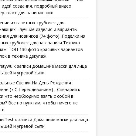
 идей создания, подробный видео
ер-класс для начинающих
ение из газетных трубочек для
нающих - лучшие изделия и варианты
ения для новичков (74 фото). Поделки из
тных трубочек для на
к записи
Техника
паж: ТОП-130 фото красивых вариантов
лок в технике декупаж
vetywu
к записи
Домашние маски для лица
рыщей и угревой сыпи
ольные Сценки На День Рождения
ине (7 С Переодеванием) - Сценарии
к
си
Что необходимо взять с собой в
ом? Все по пунктам, чтобы ничего не
ть
erTest
к записи
Домашние маски для лица
рыщей и угревой сыпи