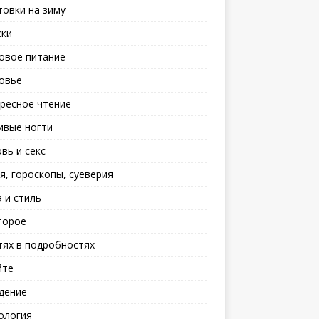
товки на зиму
ски
овое питание
овье
ресное чтение
ивые ногти
вь и секс
я, гороскопы, суеверия
 и стиль
торое
тях в подробностях
йте
дение
ология