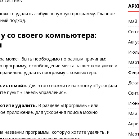
ах системы.
АРХ
сможете удалить любую ненужную программу. Главное
ный подход.
Май 
Сент
у со своего компьютера:
Авгу
я
Июль
ра может быть необходимо по разным причинам:
Март
ю программу, освобождение места на жестком диске и
Февр
к правильно удалить программу с компьютера.
Дека
 системой».
Для этого нажмите на кнопку «Пуск» (или
те пункт «Панель управления».
Сент
Июнь
хотите удалить.
В разделе «Программы» или
ое приложение. Для ускорения поиска можно
Май 
Апре
а названии программы, которую хотите удалить, и
Март
ям и подтвердите удаление программы.