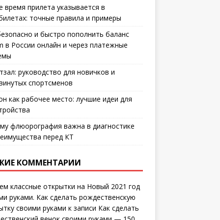
е время прилета указывается в
билетах: точные правила и примеры
безопасно и быстро пополнить баланс
m в России онлайн и через платежные
емы
тзал: руководство для новичков и
винутых спортсменов
он как рабочее место: лучшие идеи для
тройства
му флюорография важна в диагностике
еимущества перед КТ
ЖИЕ КОММЕНТАРИИ
ем классные открытки на Новый 2021 год
ми руками. Как сделать рождественскую
ытку своими руками
к записи
Как сделать
ественский венок своими руками — 150