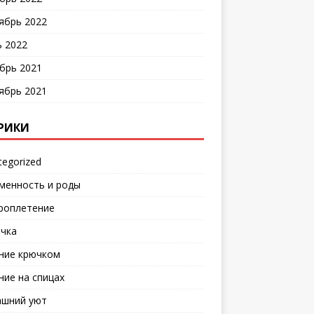
ябрь 2022
 2022
брь 2021
ябрь 2021
РИКИ
tegorized
менность и роды
роплетение
чка
ние крючком
ние на спицах
шний уют