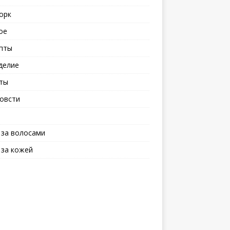
орк
ое
пты
делие
ты
овсти
 за волосами
 за кожей