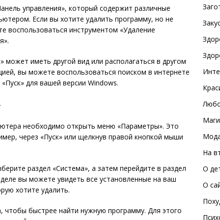
Заго
Панель управления», который содержит различные
ютером. Если вы хотите удалить программу, но не
Заку
ете воспользоваться инструментом «Удаление
Здор
я».
Здор
» может иметь другой вид или располагаться в другом
Инте
ацией, вы можете воспользоваться поиском в интернете
 «Пуск» для вашей версии Windows.
Крас
»
Любо
Маги
ьютера необходимо открыть меню «Параметры». Это
Мода
мер, через «Пуск» или щелкнув правой кнопкой мыши
На в
берите раздел «Система», а затем перейдите в раздел
О де
деле вы можете увидеть все установленные на ваш
О са
рую хотите удалить.
Поху
, чтобы быстрее найти нужную программу. Для этого
Псих