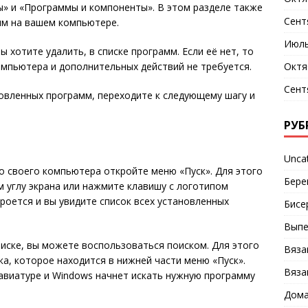
» и «Программы и компоненты». В этом разделе также
Сент
мм на вашем компьютере.
Июль
 хотите удалить, в списке программ. Если её нет, то
Октя
компьютера и дополнительных действий не требуется.
Сент
новленных программ, переходите к следующему шагу и
РУБ
Unca
 своего компьютера откройте меню «Пуск». Для этого
Бере
м углу экрана или нажмите клавишу с логотипом
роется и вы увидите список всех установленных
Бисе
Выпе
писке, вы можете воспользоваться поиском. Для этого
Вяза
а, которое находится в нижней части меню «Пуск».
Вяза
лавиатуре и Windows начнет искать нужную программу
Дома