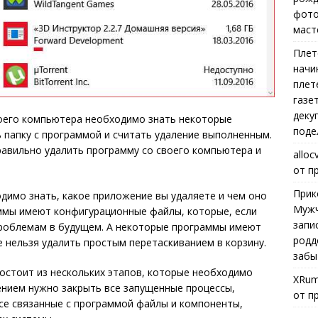
фото
маст
Плет
начи
плет
газе
деку
воего компьютера необходимо знать некоторые
поде
ь папку с программой и считать удаление выполненным.
правильно удалить программу со своего компьютера и
alloc
от п
Прик
одимо знать, какое приложение вы удаляете и чем оно
Мужч
аммы имеют конфигурационные файлы, которые, если
запи
 проблемам в будущем. А некоторые программы имеют
родд
нельзя удалить простым перетаскиванием в корзину.
забы
остоит из нескольких этапов, которые необходимо
XRum
ением нужно закрыть все запущенные процессы,
от п
все связанные с программой файлы и компоненты,