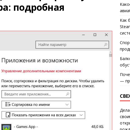
ра: подробная
Како
авиа
Как 
Stea
сист
Спор
прод
Балк
обус
Поче
— пр
СВЕ
Дела
свои
откр
рожд