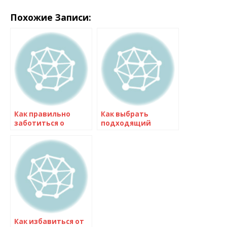
Похожие Записи:
Как правильно
Как выбрать
заботиться о
подходящий
чайном грибе:
размер обуви:
советы и
разбираемся в
рекомендации
размерной сетке —
полезные советы
Как избавиться от