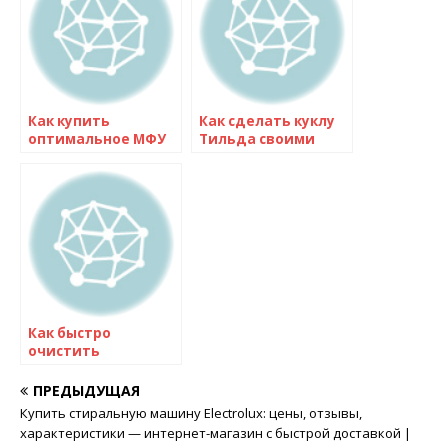
Как купить
Как сделать куклу
оптимальное МФУ
Тильда своими
для офиса: советы
руками: мастер-
экспертов по
классы и советы |
выбору
Шаг за шагом
бюджетного и
надежного
устройства
Как быстро
очистить
микроволновку:
эффективные
ПРЕДЫДУЩАЯ
методы и советы
Купить стиральную машину Electrolux: цены, отзывы,
характеристики — интернет-магазин с быстрой доставкой |