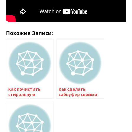
Похожие Записи:
Как почистить
Как сделать
стиральную
сабвуфер своими
машину лимонной
руками: пошаговая
кислотой: лучшие
инструкция для
советы и
начинающих
рекомендации