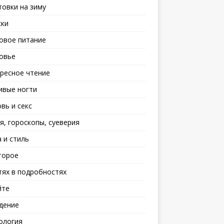
товки на зиму
ски
овое питание
овье
ресное чтение
ивые ногти
вь и секс
я, гороскопы, суеверия
 и стиль
торое
тях в подробностях
йте
дение
ология