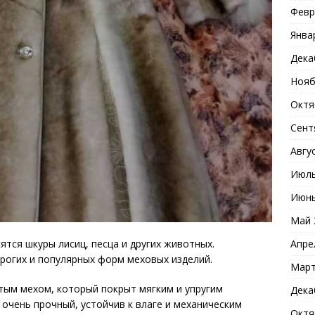
Февр
Янва
Дека
Нояб
Октя
Сент
Авгу
Июль
Июнь
Май 
Апре
ятся шкуры лисиц, песца и других животных.
рогих и популярных форм меховых изделий.
Март
тым мехом, который покрыт мягким и упругим
Дека
 очень прочный, устойчив к влаге и механическим
Октя