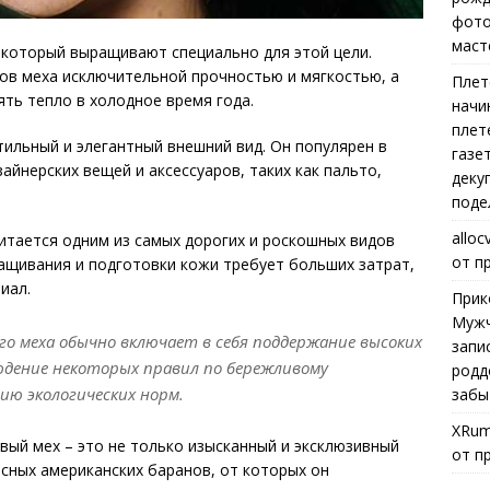
фото
маст
 который выращивают специально для этой цели.
ов меха исключительной прочностью и мягкостью, а
Плет
ть тепло в холодное время года.
начи
плет
тильный и элегантный внешний вид. Он популярен в
газе
айнерских вещей и аксессуаров, таких как пальто,
деку
поде
alloc
итается одним из самых дорогих и роскошных видов
от п
ращивания и подготовки кожи требует больших затрат,
иал.
Прик
Мужч
го меха обычно включает в себя поддержание высоких
запи
юдение некоторых правил по бережливому
родд
ию экологических норм.
забы
XRum
вый мех – это не только изысканный и эксклюзивный
от п
асных американских баранов, от которых он