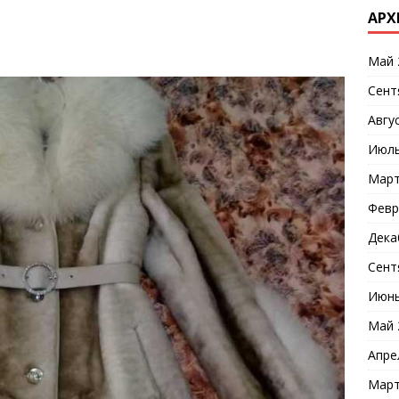
АРХ
Май 
Сент
Авгу
Июль
Март
Февр
Дека
Сент
Июнь
Май 
Апре
Март