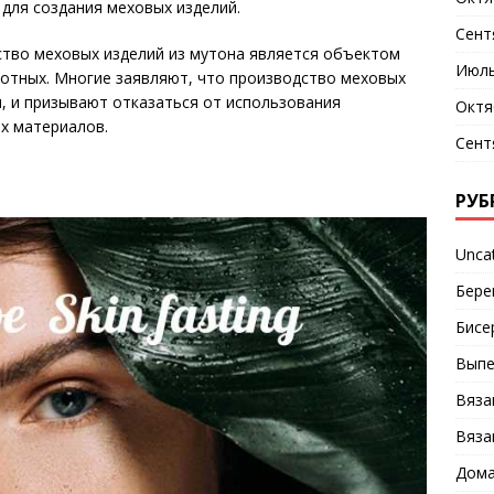
 для создания меховых изделий.
Сент
ство меховых изделий из мутона является объектом
Июль
вотных. Многие заявляют, что производство меховых
, и призывают отказаться от использования
Октя
ых материалов.
Сент
РУБ
Unca
Бере
Бисе
Выпе
Вяза
Вяза
Дома