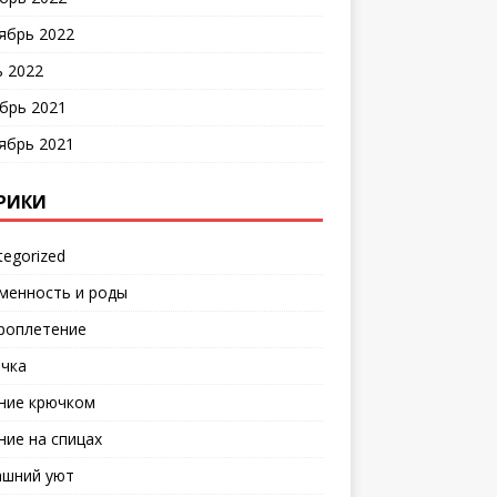
ябрь 2022
 2022
брь 2021
ябрь 2021
РИКИ
tegorized
менность и роды
роплетение
чка
ние крючком
ние на спицах
шний уют