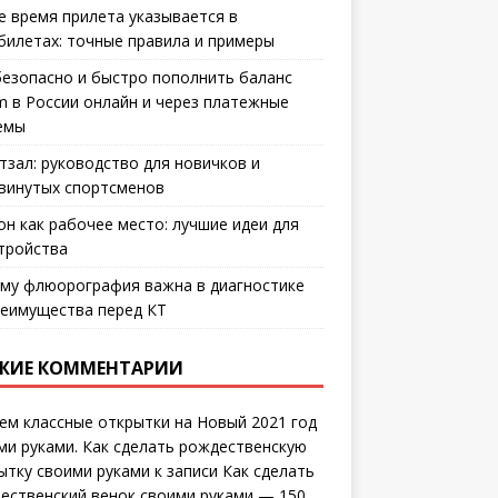
е время прилета указывается в
билетах: точные правила и примеры
безопасно и быстро пополнить баланс
m в России онлайн и через платежные
емы
тзал: руководство для новичков и
винутых спортсменов
он как рабочее место: лучшие идеи для
тройства
му флюорография важна в диагностике
еимущества перед КТ
ЖИЕ КОММЕНТАРИИ
ем классные открытки на Новый 2021 год
ми руками. Как сделать рождественскую
ытку своими руками
к записи
Как сделать
ественский венок своими руками — 150