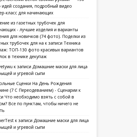
 идей создания, подробный видео
ер-класс для начинающих
ение из газетных трубочек для
нающих - лучшие изделия и варианты
ения для новичков (74 фото). Поделки из
тных трубочек для на
к записи
Техника
паж: ТОП-130 фото красивых вариантов
лок в технике декупаж
vetywu
к записи
Домашние маски для лица
рыщей и угревой сыпи
ольные Сценки На День Рождения
ине (7 С Переодеванием) - Сценарии
к
си
Что необходимо взять с собой в
ом? Все по пунктам, чтобы ничего не
ть
erTest
к записи
Домашние маски для лица
рыщей и угревой сыпи