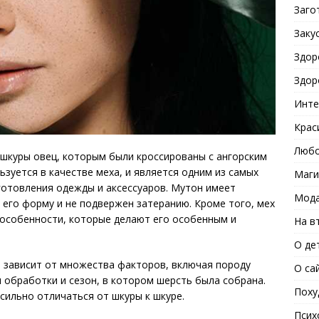
Заго
Заку
Здор
Здор
Инте
Крас
Любо
 шкуры овец, которым были кроссированы с ангорским
ьзуется в качестве меха, и является одним из самых
Маги
готовления одежды и аксессуаров. Мутон имеет
Мода
 его форму и не подвержен затеранию. Кроме того, мех
особенности, которые делают его особенным и
На в
О де
о зависит от множества факторов, включая породу
О са
 обработки и сезон, в котором шерсть была собрана.
Поху
ильно отличаться от шкуры к шкуре.
Псих