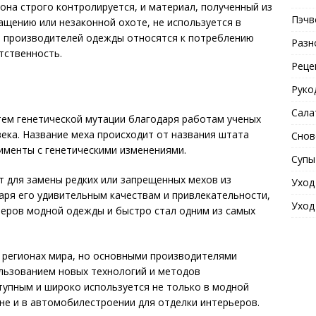
тона строго контролируется, и материал, полученный из
Пэчв
щению или незаконной охоте, не используется в
и производителей одежды относятся к потреблению
Разн
тственность.
Реце
Руко
Сала
тем генетической мутации благодаря работам ученых
века. Название меха происходит от названия штата
Снов
именты с генетическими изменениями.
Супы
т для замены редких или запрещенных мехов из
Уход
аря его удивительным качествам и привлекательности,
Уход
неров модной одежды и быстро стал одним из самых
 регионах мира, но основными производителями
ользованием новых технологий и методов
тупным и широко используется не только в модной
йне и в автомобилестроении для отделки интерьеров.