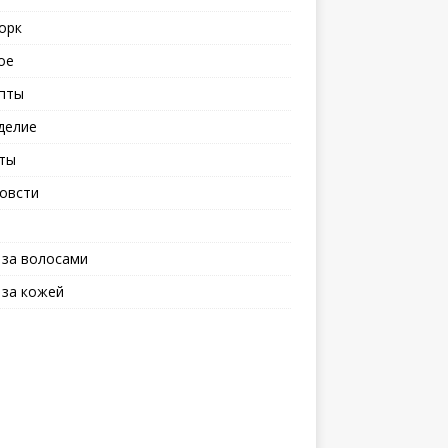
орк
ое
пты
делие
ты
овсти
 за волосами
 за кожей