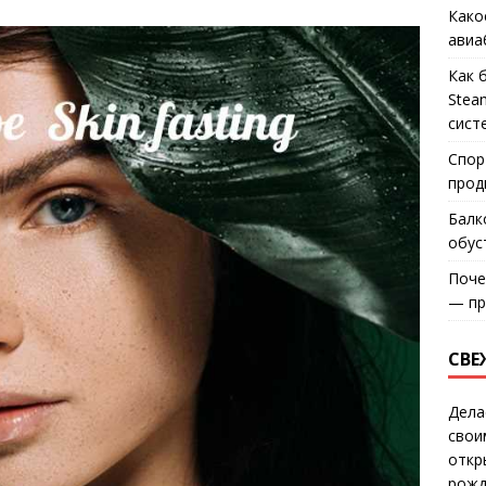
Како
авиа
Как 
Stea
сист
Спор
прод
Балк
обус
Поче
— пр
СВЕ
Дела
свои
откр
рожд