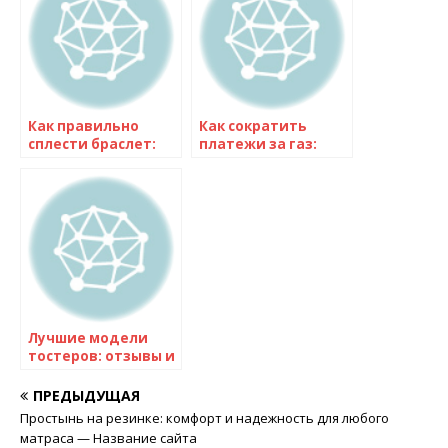
Как правильно
Как сократить
сплести браслет:
платежи за газ:
подробная
легальные методы
инструкция для
ограничения
начинающих
потребления газа в
доме
Лучшие модели
тостеров: отзывы и
рекомендации
ПРЕДЫДУЩАЯ
Простынь на резинке: комфорт и надежность для любого
матраса — Название сайта