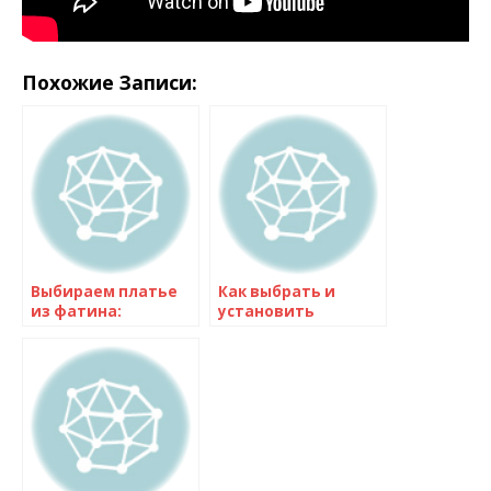
Похожие Записи:
Выбираем платье
Как выбрать и
из фатина:
установить
актуальные
дымоход для
тренды и стильные
газового котла в
советы
частном доме:
советы по монтажу