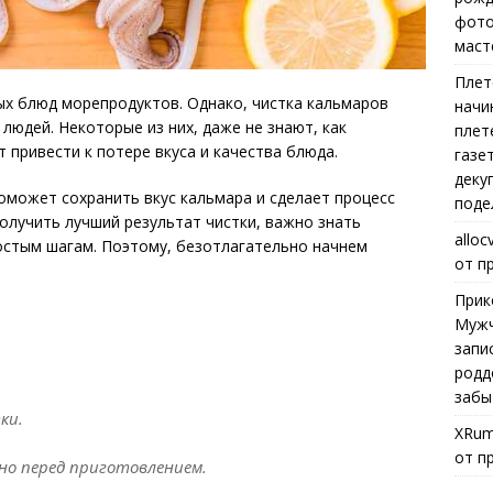
фото
маст
Плет
ых блюд морепродуктов. Однако, чистка кальмаров
начи
людей. Некоторые из них, даже не знают, как
плет
 привести к потере вкуса и качества блюда.
газе
деку
оможет сохранить вкус кальмара и сделает процесс
поде
олучить лучший результат чистки, важно знать
alloc
остым шагам. Поэтому, безотлагательно начнем
от п
Прик
Мужч
запи
родд
забы
ки.
XRum
от п
но перед приготовлением.