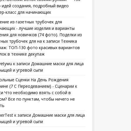
 идей создания, подробный видео
ер-класс для начинающих
ение из газетных трубочек для
нающих - лучшие изделия и варианты
ения для новичков (74 фото). Поделки из
тных трубочек для на
к записи
Техника
паж: ТОП-130 фото красивых вариантов
лок в технике декупаж
vetywu
к записи
Домашние маски для лица
рыщей и угревой сыпи
ольные Сценки На День Рождения
ине (7 С Переодеванием) - Сценарии
к
си
Что необходимо взять с собой в
ом? Все по пунктам, чтобы ничего не
ть
erTest
к записи
Домашние маски для лица
рыщей и угревой сыпи