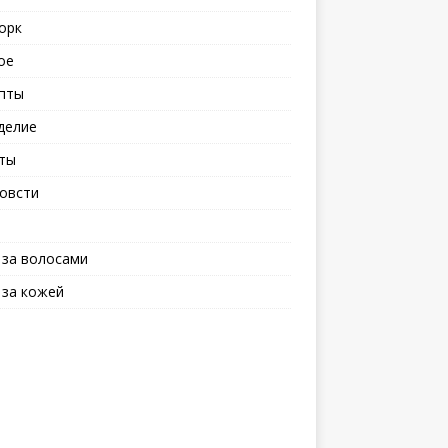
орк
ое
пты
делие
ты
овсти
 за волосами
 за кожей