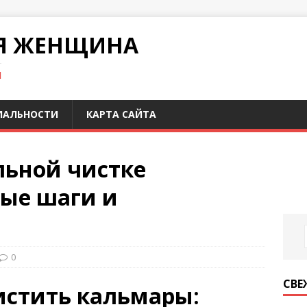
Я ЖЕНЩИНА
И
ИАЛЬНОСТИ
КАРТА САЙТА
льной чистке
тые шаги и
0
СВЕ
истить кальмары: