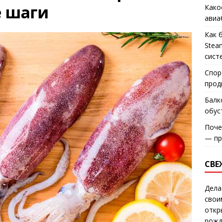
е шаги
Како
авиа
Как 
Stea
сист
Спор
прод
Балк
обус
Поче
— пр
СВЕ
Дела
свои
откр
рожд