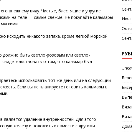
Сент
его внешнему виду. Чистые, блестящие и упругие
шками на теле — самые свежие. Не покупайте кальмары
Июль
 мягкими.
Октя
но исходить никакого запаха, кроме легкой морской
Сент
РУБ
о должно быть светло-розовым или светло-
 свидетельствовать о том, что кальмар был
Unca
Бере
ираетесь использовать тот же день или на следующий
ежесть. Если вы не планируете готовить кальмары в
Бисе
ыми.
Выпе
Вяза
Вяза
 является удаление внутренностей. Для этого
совую железу и положить их вместе с другими
Дома