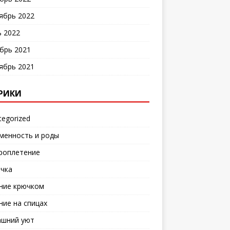
ябрь 2022
 2022
брь 2021
ябрь 2021
РИКИ
tegorized
менность и роды
роплетение
чка
ние крючком
ние на спицах
шний уют