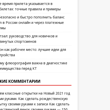
е время прилета указывается в
билетах: точные правила и примеры
безопасно и быстро пополнить баланс
m в России онлайн и через платежные
емы
тзал: руководство для новичков и
винутых спортсменов
он как рабочее место: лучшие идеи для
тройства
му флюорография важна в диагностике
еимущества перед КТ
ЖИЕ КОММЕНТАРИИ
ем классные открытки на Новый 2021 год
ми руками. Как сделать рождественскую
ытку своими руками
к записи
Как сделать
ественский венок своими руками — 150