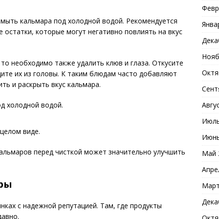
Февр
омыть кальмара под холодной водой. Рекомендуется
Янва
е остатки, которые могут негативно повлиять на вкус
Дека
Нояб
 то необходимо также удалить клюв и глаза. Откусите
Октя
ите их из головы. К таким блюдам часто добавляют
ть и раскрыть вкус кальмара.
Сент
Авгу
д холодной водой.
Июль
 целом виде.
Июнь
кальмаров перед чисткой может значительно улучшить
Май 
Апре
ры
Март
Дека
ках с надежной репутацией. Там, где продукты
давно.
Октя