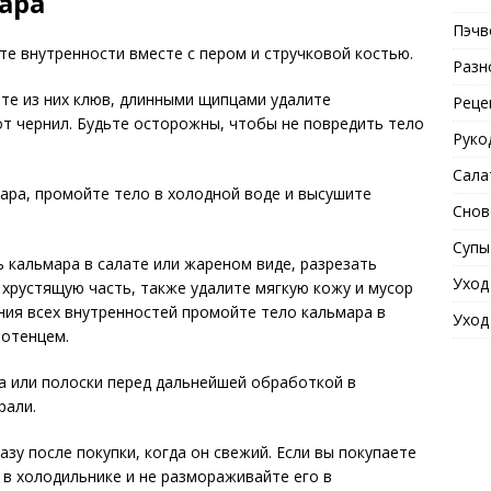
ара
Пэчв
е внутренности вместе с пером и стручковой костью.
Разн
те из них клюв, длинными щипцами удалите
Реце
от чернил. Будьте осторожны, чтобы не повредить тело
Руко
Сала
ара, промойте тело в холодной воде и высушите
Снов
Супы
 кальмара в салате или жареном виде, разрезать
Уход
 хрустящую часть, также удалите мягкую кожу и мусор
ения всех внутренностей промойте тело кальмара в
Уход
лотенцем.
а или полоски перед дальнейшей обработкой в
рали.
зу после покупки, когда он свежий. Если вы покупаете
в холодильнике и не размораживайте его в