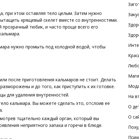
Заго
а, при этом оставляя тело целым. Затем нужно
Заку
 вытащить хрящевый скелет вместе со внутренностями.
Здор
 прозрачный тюбик, и часто проще всего его
кальмара.
Здор
Инте
ьмара нужно промыть под холодной водой, чтобы
Крас
Любо
Маги
или после приготовления кальмаров не стоит. Делать
Мода
 разморожены и до того, как приступить к их готовке.
цы для удаления внутренностей.
На в
тело кальмара. Вы можете сделать это, отслоив ее
О де
а.
О са
смотрев тщательно каждый орган, который вы
оявления неприятного запаха и горечи в блюде.
Поху
Псих