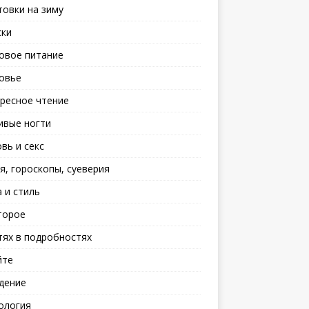
товки на зиму
ски
овое питание
овье
ресное чтение
ивые ногти
вь и секс
я, гороскопы, суеверия
 и стиль
торое
тях в подробностях
йте
дение
ология