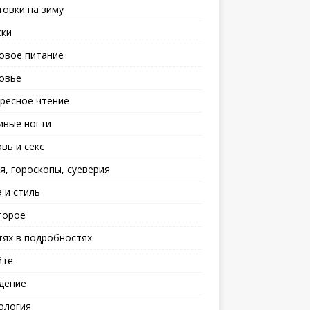
товки на зиму
ски
овое питание
овье
ресное чтение
ивые ногти
вь и секс
я, гороскопы, суеверия
 и стиль
торое
тях в подробностях
йте
дение
ология