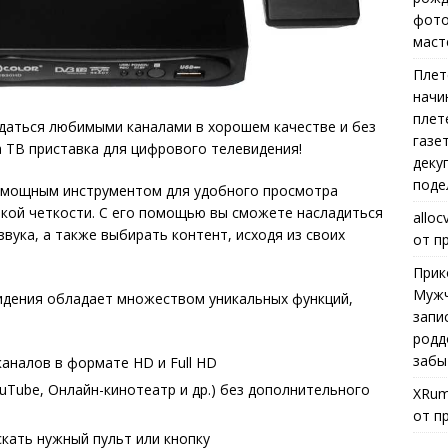
фото
маст
Плет
начи
плет
ждаться любимыми каналами в хорошем качестве и без
газе
 ТВ приставка для цифрового телевидения!
деку
поде
 мощным инструментом для удобного просмотра
кой четкости. С его помощью вы сможете насладиться
alloc
вука, а также выбирать контент, исходя из своих
от п
Прик
Мужч
идения обладает множеством уникальных функций,
запи
родд
забы
налов в формате HD и Full HD
ouTube, Онлайн-кинотеатр и др.) без дополнительного
XRum
от п
кать нужный пульт или кнопку