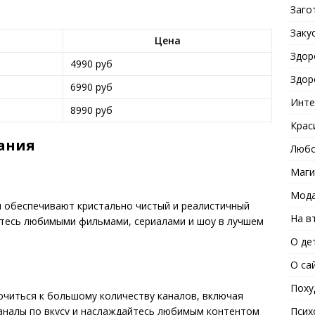
Заго
Заку
Цена
Здор
4990 руб
Здор
6990 руб
Инте
8990 руб
Крас
ания
Любо
Маги
Мода
я обеспечивают кристально чистый и реалистичный
На в
йтесь любимыми фильмами, сериалами и шоу в лучшем
О де
О са
Поху
читься к большому количеству каналов, включая
Псих
каналы по вкусу и наслаждайтесь любимым контентом