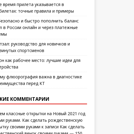
е время прилета указывается в
билетах: точные правила и примеры
безопасно и быстро пополнить баланс
m в России онлайн и через платежные
емы
тзал: руководство для новичков и
винутых спортсменов
он как рабочее место: лучшие идеи для
тройства
му флюорография важна в диагностике
еимущества перед КТ
ЖИЕ КОММЕНТАРИИ
ем классные открытки на Новый 2021 год
ми руками. Как сделать рождественскую
ытку своими руками
к записи
Как сделать
ественский венок своими руками — 150