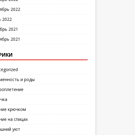
ябрь 2022
 2022
брь 2021
ябрь 2021
РИКИ
tegorized
менность и роды
роплетение
чка
ние крючком
ние на спицах
шний уют