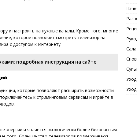
Пэчв
Разн
Реце
ору и настроить на нужные каналы. Кроме того, многие
ние, которое позволяет смотреть телевизор на
Руко
ира с доступом к Интернету.
Сала
Снов
ками: подробная инструкция на сайте
Супы
ций
Уход
Уход
функций, которые позволяют расширить возможности
 подключайтесь к стриминговым сервисам и играйте в
оводов.
е энергии и является экологически более безопасным
оме того, большинство телевизоров поддерживают