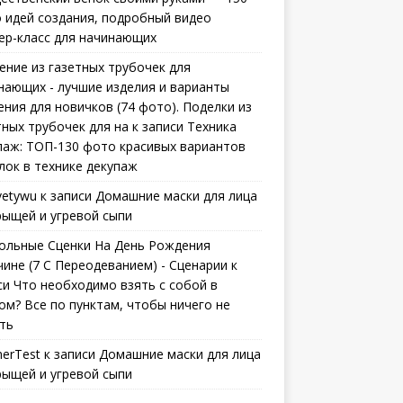
 идей создания, подробный видео
ер-класс для начинающих
ение из газетных трубочек для
нающих - лучшие изделия и варианты
ения для новичков (74 фото). Поделки из
тных трубочек для на
к записи
Техника
паж: ТОП-130 фото красивых вариантов
лок в технике декупаж
vetywu
к записи
Домашние маски для лица
рыщей и угревой сыпи
ольные Сценки На День Рождения
ине (7 С Переодеванием) - Сценарии
к
си
Что необходимо взять с собой в
ом? Все по пунктам, чтобы ничего не
ть
erTest
к записи
Домашние маски для лица
рыщей и угревой сыпи