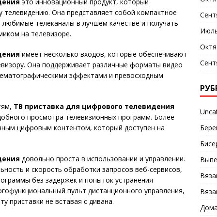
дения
это инновационный продукт, который
у телевидению. Она представляет собой компактное
Сент
ь любимые телеканалы в лучшем качестве и получать
Июль
миком на телевизоре.
Октя
дения
имеет несколько входов, которые обеспечивают
Сент
евизору. Она поддерживает различные форматы видео
инематографическими эффектами и превосходным
РУБ
тям,
ТВ приставка для цифрового телевидения
Unca
добного просмотра телевизионных программ. Более
Бере
нным цифровым контентом, который доступен на
Бисе
дения
довольно проста в использовании и управлении.
Выпе
ьность и скорость обработки запросов веб-сервисов,
Вяза
ограммы без задержек и попыток устранения
огофункциональный пульт дистанционного управления,
Вяза
у приставки не вставая с дивана.
Дома