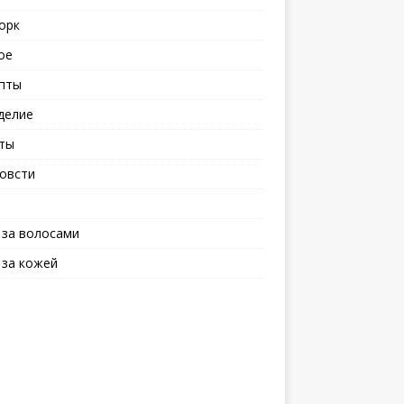
орк
ое
пты
делие
ты
овсти
 за волосами
 за кожей