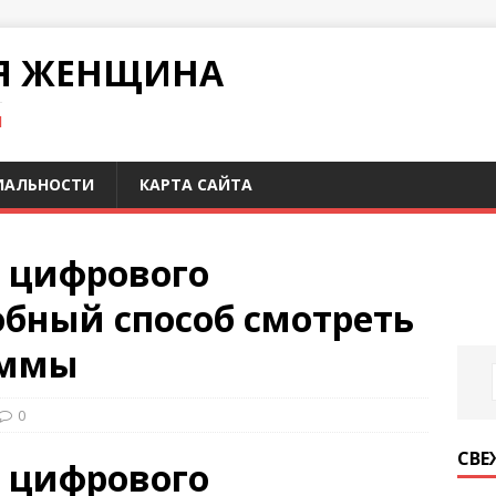
Я ЖЕНЩИНА
И
ИАЛЬНОСТИ
КАРТА САЙТА
я цифрового
обный способ смотреть
аммы
0
СВЕ
я цифрового