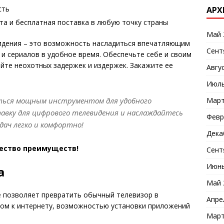
сть
АРХ
та и бесплатная поставка в любую точку страны
Май 
идения – это возможность насладиться впечатляющим
Сент
и сериалов в удобное время. Обеспечьте себе и своим
йте неохотных задержек и издержек. Закажите ее
Авгу
Июль
Март
ться мощным инструментом для удобного
авку для цифрового телевидения и наслаждайтесь
Февр
ач легко и комфортно!
Дека
жество преимуществ!
Сент
Июнь
а
Май 
е позволяет превратить обычный телевизор в
Апре
пом к интернету, возможностью установки приложений
Март