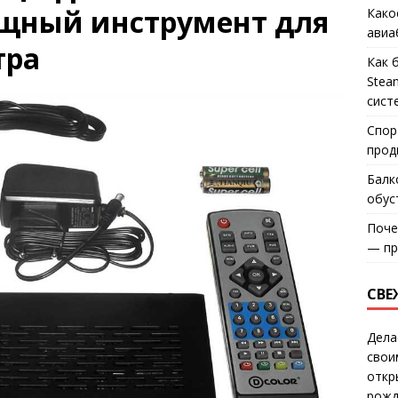
ощный инструмент для
Како
авиа
тра
Как 
Stea
сист
Спор
прод
Балк
обус
Поче
— пр
СВЕ
Дела
свои
откр
рожд