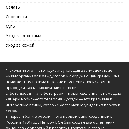
Салаты
Снововсти
Супы
Уход за волосами
Уход за кожей
1.
экология это
— это наука, изучающая взаимодействие
живых организмов между собой и с окружающей средой. Она
помогает нам понимать, какие изменения происходят в
природе и как мы можем влиять на них.
2.
фото дрозд
— это фотография птицы, сделанная с помощью
камеры мобильного телефона. Дрозды — это красивые и
интересные птицы, которые часто можно увидеть в парках и
лесах.
3.
первый банк в россии
— это первый банк, созданный в
России в 1701 году Петром I. Он был создан для облегчения
финансовых операций и развития торговли в стране.