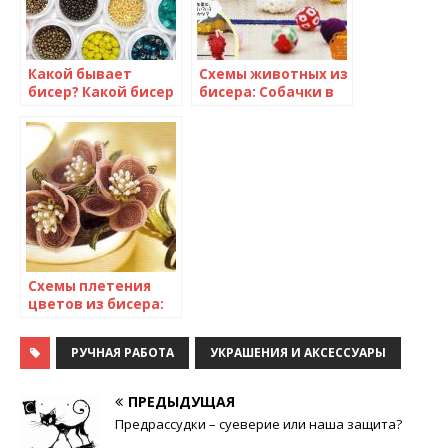
Какой бывает
Схемы животных из
бисер? Какой бисер
бисера: Собачки в
лучше?
цветных
костюмчиках
дракона
Схемы плетения
цветов из бисера:
Кофейные цветы
РУЧНАЯ РАБОТА
УКРАШЕНИЯ И АКСЕССУАРЫ
ПРЕДЫДУЩАЯ
Предрассудки – суеверие или наша защита?