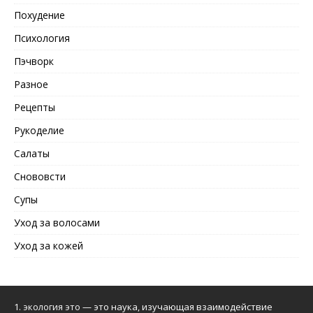
Похудение
Психология
Пэчворк
Разное
Рецепты
Рукоделие
Салаты
Снововсти
Супы
Уход за волосами
Уход за кожей
1.
экология это
— это наука, изучающая взаимодействие