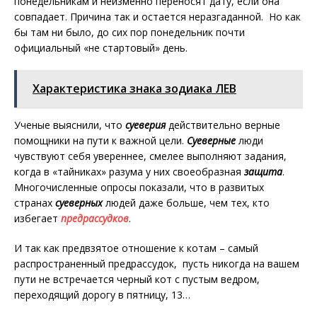
понедельникам и неизменно переносят дату, если она
совпадает. Причина так и остается неразгаданной. Но как
бы там ни было, до сих пор понедельник почти
официальный «не стартовый» день.
Характеристика знака зодиака ЛЕВ
Ученые выяснили, что
суеверия
действительно верные
помощники на пути к важной цели.
Суеверные
люди
чувствуют себя увереннее, смелее выполняют задания,
когда в «тайниках» разума у них своеобразная
защита
.
Многочисленные опросы показали, что в развитых
странах
суеверных
людей даже больше, чем тех, кто
избегает
предрассудков
.
И так как предвзятое отношение к котам – самый
распространенный предрассудок, пусть никогда на вашем
пути не встречается черный кот с пустым ведром,
переходящий дорогу в пятницу, 13…