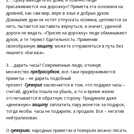
присаживаются «на дорожку»? Примета эта основана на
древней, как сам мир, вере в злых и добрых духов.
Домашние духи не хотят отпускать хозяина, цепляются за
него, пытаются заставить вернуться, а значит, удачной
дороги не видать. «Присев на дорожку» люди обманывают
духов, а те теряют бдительность. Применив
своеобразную
защиту
, можете отправляться в путь без
лишнего «багажа».
3. …дарить часы? Современные люди, откинув
множество
предрассудков
, все-таки придерживаются
приметы – не дарить подобный
презент.
Суеверие
заключается в том, что подарил часы –
считай, дружба пошла на убыль, а то и время жизни
отсчитывается в обратную сторону. Придумали даже
«денежную»
защиту
: заплатить пару монеток за подарок,
тогда якобы часы не подарили, а продали. Все – негатив
нейтрализован.
О
суевериях
, народных приметах и поверьях можно писать