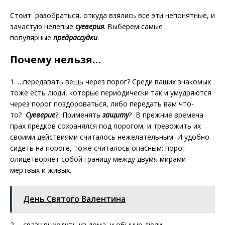
Стоит разобраться, откуда взялись все эти непонятные, и
зачастую нелепые
суеверия
. Выберем самые
популярные
предрассудки
.
Почему нельзя…
1. …передавать вещь через порог? Среди ваших знакомых
тоже есть люди, которые периодически так и умудряются
через порог поздороваться, либо передать вам что-
то?
Суеверие
? Применять
защиту
? В прежние времена
прах предков сохранялся под порогом, и тревожить их
своими действиями считалось нежелательным. И удобно
сидеть на пороге, тоже считалось опасным: порог
олицетворяет собой границу между двумя мирами –
мертвых и живых.
День Святого Валентина
2. …сразу выходить из дома, и обычно люди