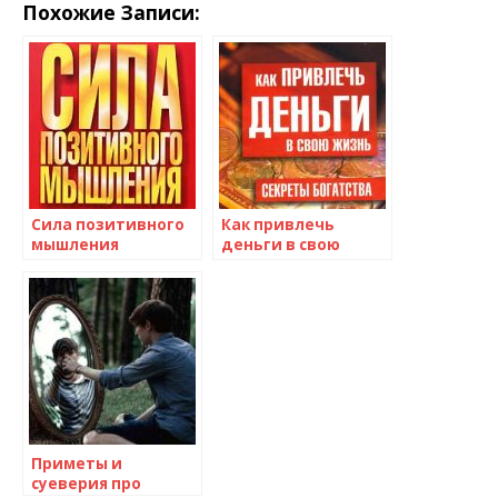
Похожие Записи:
Сила позитивного
Как привлечь
мышления
деньги в свою
жизнь?
Приметы и
суеверия про