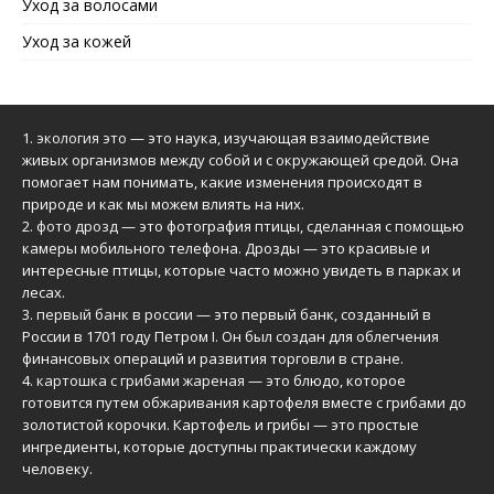
Уход за волосами
Уход за кожей
1.
экология это
— это наука, изучающая взаимодействие
живых организмов между собой и с окружающей средой. Она
помогает нам понимать, какие изменения происходят в
природе и как мы можем влиять на них.
2.
фото дрозд
— это фотография птицы, сделанная с помощью
камеры мобильного телефона. Дрозды — это красивые и
интересные птицы, которые часто можно увидеть в парках и
лесах.
3.
первый банк в россии
— это первый банк, созданный в
России в 1701 году Петром I. Он был создан для облегчения
финансовых операций и развития торговли в стране.
4.
картошка с грибами жареная
— это блюдо, которое
готовится путем обжаривания картофеля вместе с грибами до
золотистой корочки. Картофель и грибы — это простые
ингредиенты, которые доступны практически каждому
человеку.