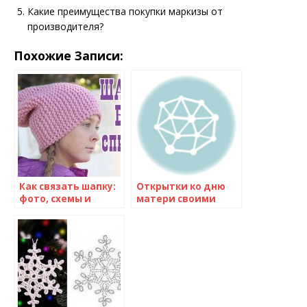
Какие преимущества покупки маркизы от
производителя?
Похожие Записи:
Как связать шапку:
Открытки ко дню
фото, схемы и
матери своими
мастер-класс для
руками с
начинающих
шаблонами, идеи
для детей
детского сада и
школы