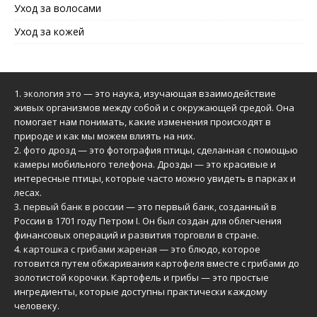
Уход за волосами
Уход за кожей
1.
экология это
— это наука, изучающая взаимодействие
живых организмов между собой и с окружающей средой. Она
помогает нам понимать, какие изменения происходят в
природе и как мы можем влиять на них.
2.
фото дрозд
— это фотография птицы, сделанная с помощью
камеры мобильного телефона. Дрозды — это красивые и
интересные птицы, которые часто можно увидеть в парках и
лесах.
3.
первый банк в россии
— это первый банк, созданный в
России в 1701 году Петром I. Он был создан для облегчения
финансовых операций и развития торговли в стране.
4.
картошка с грибами жареная
— это блюдо, которое
готовится путем обжаривания картофеля вместе с грибами до
золотистой корочки. Картофель и грибы — это простые
ингредиенты, которые доступны практически каждому
человеку.