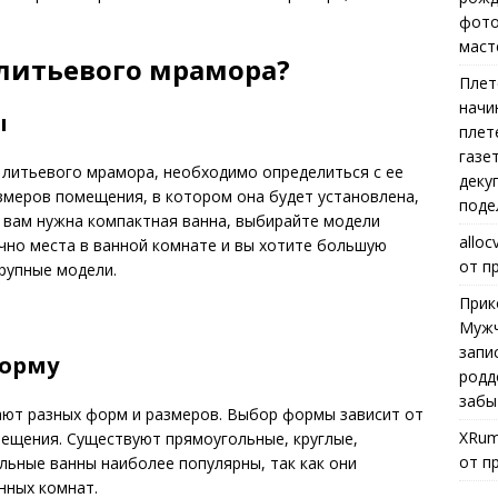
фото
маст
 литьевого мрамора?
Плет
начи
ы
плет
газе
з литьевого мрамора, необходимо определиться с ее
деку
змеров помещения, в котором она будет установлена,
поде
и вам нужна компактная ванна, выбирайте модели
alloc
очно места в ванной комнате и вы хотите большую
от п
крупные модели.
Прик
Мужч
запи
форму
родд
забы
ют разных форм и размеров. Выбор формы зависит от
XRum
ещения. Существуют прямоугольные, круглые,
от п
льные ванны наиболее популярны, так как они
нных комнат.