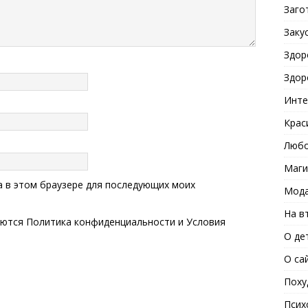
Заго
Заку
Здор
Здор
Инте
Крас
Любо
Маги
та в этом браузере для последующих моих
Мода
На в
яются
Политика конфиденциальности
и
Условия
О де
О са
Поху
Псих