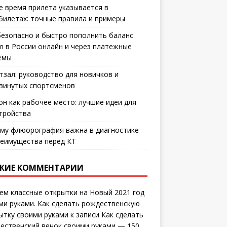
е время прилета указывается в
билетах: точные правила и примеры
безопасно и быстро пополнить баланс
m в России онлайн и через платежные
емы
тзал: руководство для новичков и
винутых спортсменов
он как рабочее место: лучшие идеи для
тройства
му флюорография важна в диагностике
еимущества перед КТ
ЖИЕ КОММЕНТАРИИ
ем классные открытки на Новый 2021 год
ми руками. Как сделать рождественскую
ытку своими руками
к записи
Как сделать
ественский венок своими руками — 150