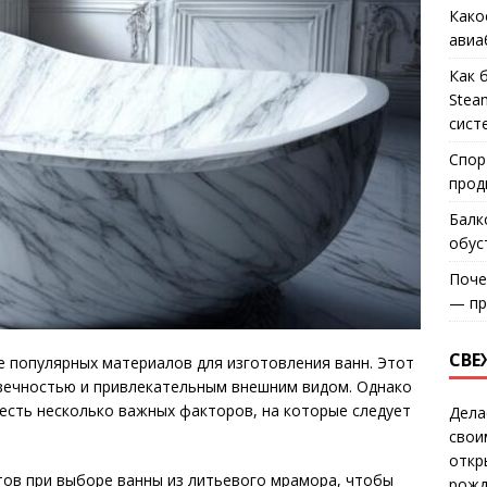
Како
авиа
Как 
Stea
сист
Спор
прод
Балк
обус
Поче
— пр
СВЕ
 популярных материалов для изготовления ванн. Этот
вечностью и привлекательным внешним видом. Однако
есть несколько важных факторов, на которые следует
Дела
свои
откр
тов при выборе ванны из литьевого мрамора, чтобы
рожд