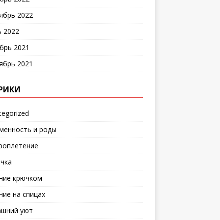
ябрь 2022
 2022
брь 2021
ябрь 2021
РИКИ
tegorized
менность и роды
роплетение
чка
ние крючком
ние на спицах
шний уют