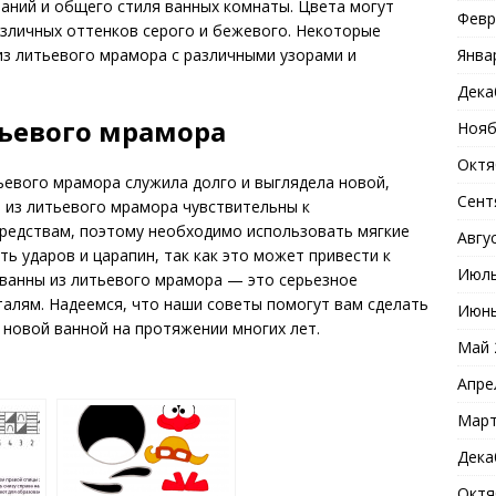
аний и общего стиля ванных комнаты. Цвета могут
Февр
азличных оттенков серого и бежевого. Некоторые
Янва
из литьевого мрамора с различными узорами и
Дека
тьевого мрамора
Нояб
Октя
тьевого мрамора служила долго и выглядела новой,
Сент
ы из литьевого мрамора чувствительны к
редствам, поэтому необходимо использовать мягкие
Авгу
ть ударов и царапин, так как это может привести к
Июль
ванны из литьевого мрамора — это серьезное
талям. Надеемся, что наши советы помогут вам сделать
Июнь
новой ванной на протяжении многих лет.
Май 
Апре
Март
Дека
Октя