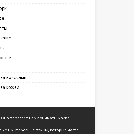
орк
ое
пты
делие
ты
овсти
 за волосами
 за кожей
 Она помогает нам понимать, какие
вые и интересные птицы, которые часто