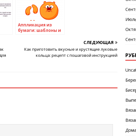
Сент
Июль
Аппликация из
Октя
бумаги: шаблоны и
схемы для самых
ами
Сент
маленьких
е и
СЛЕДУЮЩАЯ
ак
Как приготовить вкусные и хрустящие луковые
РУБ
для
кольца: рецепт с пошаговой инструкцией
Unca
Бере
Бисе
Выпе
Вяза
Вяза
Дома