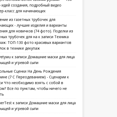
 идей создания, подробный видео
ер-класс для начинающих
ение из газетных трубочек для
нающих - лучшие изделия и варианты
ения для новичков (74 фото). Поделки из
тных трубочек для на
к записи
Техника
паж: ТОП-130 фото красивых вариантов
лок в технике декупаж
vetywu
к записи
Домашние маски для лица
рыщей и угревой сыпи
ольные Сценки На День Рождения
ине (7 С Переодеванием) - Сценарии
к
си
Что необходимо взять с собой в
ом? Все по пунктам, чтобы ничего не
ть
erTest
к записи
Домашние маски для лица
рыщей и угревой сыпи