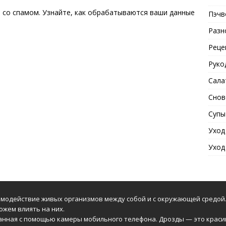
ы со спамом.
Узнайте, как обрабатываются ваши данные
Пэчв
Разн
Реце
Руко
Сала
Снов
Супы
Уход
Уход
модействие живых организмов между собой и с окружающей средой.
ожем влиять на них.
анная с помощью камеры мобильного телефона. Дрозды — это краси