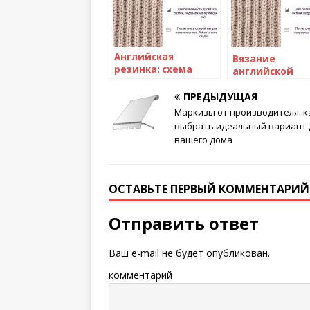
Английская
Вязание
резинка: схема
английской
вязания спицами
резинки спиц
ПРЕДЫДУЩАЯ
схема, описани
видео мк — 7
Маркизы от производителя: к
способов
выбрать идеальный вариант 
вашего дома
ОСТАВЬТЕ ПЕРВЫЙ КОММЕНТАРИЙ
Отправить ответ
Ваш e-mail не будет опубликован.
комментарий