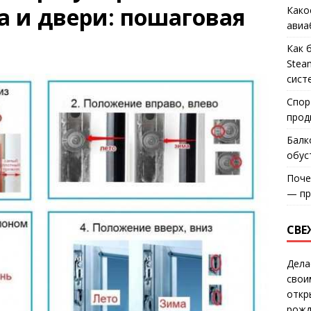
а и двери: пошаговая
Како
авиа
Как 
Stea
сист
Спор
прод
Балк
обус
Поче
— пр
СВЕ
Дела
свои
откр
рожд