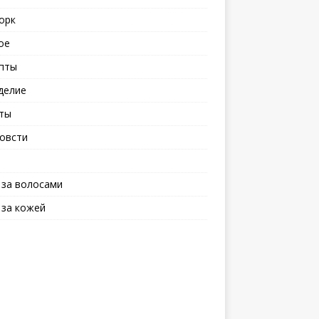
орк
ое
пты
делие
ты
овсти
 за волосами
 за кожей