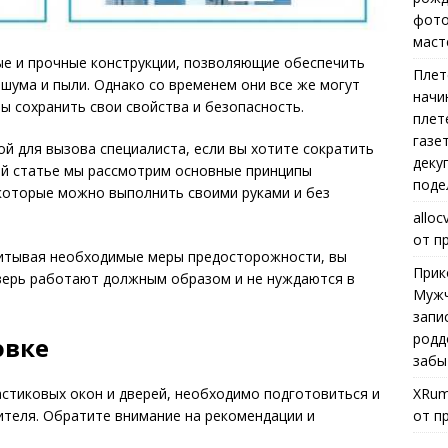
фото
маст
ые и прочные конструкции, позволяющие обеспечить
Плет
шума и пыли. Однако со временем они все же могут
начи
ы сохранить свои свойства и безопасность.
плет
газе
й для вызова специалиста, если вы хотите сократить
деку
ой статье мы рассмотрим основные принципы
поде
 которые можно выполнить своими руками и без
alloc
от п
читывая необходимые меры предосторожности, вы
Прик
дверь работают должным образом и не нуждаются в
Мужч
запи
родд
овке
забы
XRum
астиковых окон и дверей, необходимо подготовиться и
от п
ителя. Обратите внимание на рекомендации и