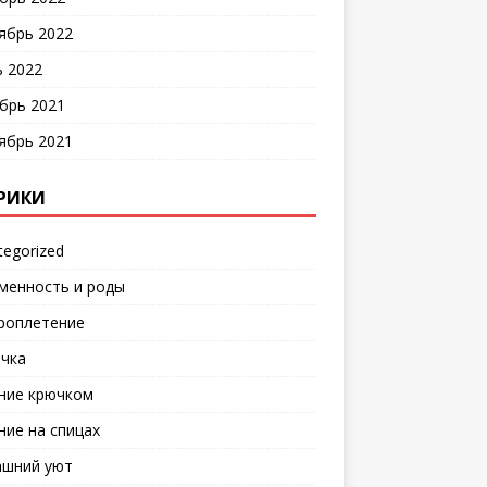
ябрь 2022
 2022
брь 2021
ябрь 2021
РИКИ
tegorized
менность и роды
роплетение
чка
ние крючком
ние на спицах
шний уют