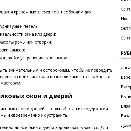
Сент
ивания крепёжных элементов, необходим для
Июль
урнитуры и петель;
Октя
нтальности окна или двери;
Сент
высоты рамы или створки;
овки замков;
РУБ
и щелей и устранения сквозняков.
Unca
 быть внимательным и осторожным, чтобы не повредить
верены в своих силах или возникли какие-то сложности
Бере
 мастерам.
Бисе
тиковых окон и дверей
Выпе
Вяза
иковых окон и дверей — важный этап их содержания.
ы и своевременно их устранить.
Вяза
Дома
ельно ли все окна и двери хорошо закрываются. Для