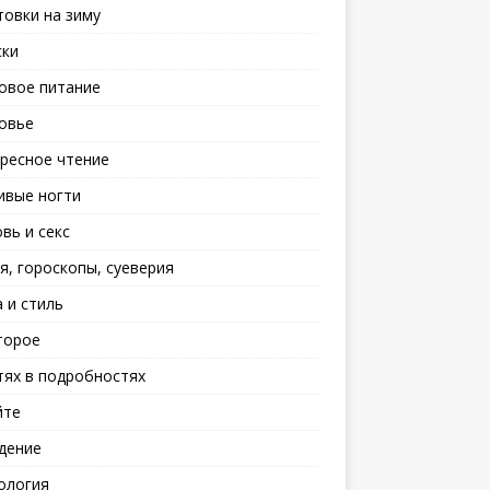
товки на зиму
ски
овое питание
овье
ресное чтение
ивые ногти
вь и секс
я, гороскопы, суеверия
 и стиль
торое
тях в подробностях
йте
дение
ология