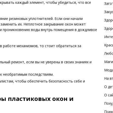
крывать каждый элемент, чтобы убедиться, что все
Заго
Заку
яние резиновых уплотнителей. Если они начали
Здор
 заменить их. Неплотное закрывание окон может
Здор
д и проникновению воды внутрь помещения в дождливое
Инте
Крас
в работе механизмов, то стоит обратиться за
Любо
Маги
ьный ремонт, если вы не уверены в своих знаниях и
Мода
 к необратимым последствиям.
На в
листам, чтобы обеспечить безопасность себе и
О де
О са
ры пластиковых окон и
Поху
Псих