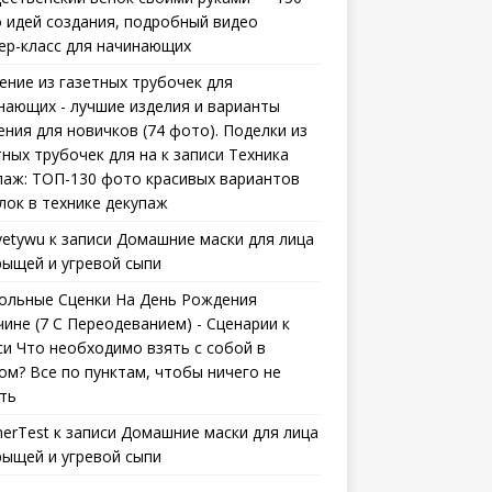
 идей создания, подробный видео
ер-класс для начинающих
ение из газетных трубочек для
нающих - лучшие изделия и варианты
ения для новичков (74 фото). Поделки из
тных трубочек для на
к записи
Техника
паж: ТОП-130 фото красивых вариантов
лок в технике декупаж
vetywu
к записи
Домашние маски для лица
рыщей и угревой сыпи
ольные Сценки На День Рождения
ине (7 С Переодеванием) - Сценарии
к
си
Что необходимо взять с собой в
ом? Все по пунктам, чтобы ничего не
ть
erTest
к записи
Домашние маски для лица
рыщей и угревой сыпи