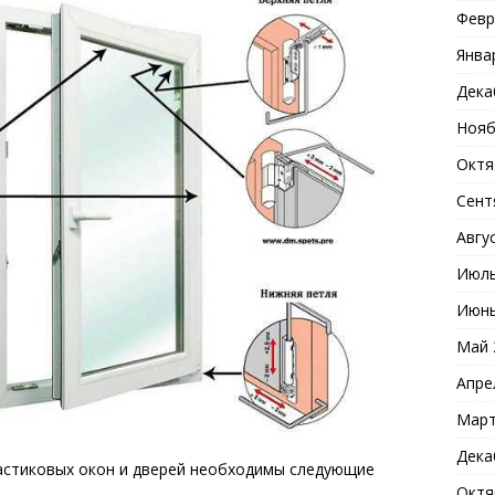
Февр
Янва
Дека
Нояб
Октя
Сент
Авгу
Июль
Июнь
Май 
Апре
Март
Дека
астиковых окон и дверей необходимы следующие
Октя