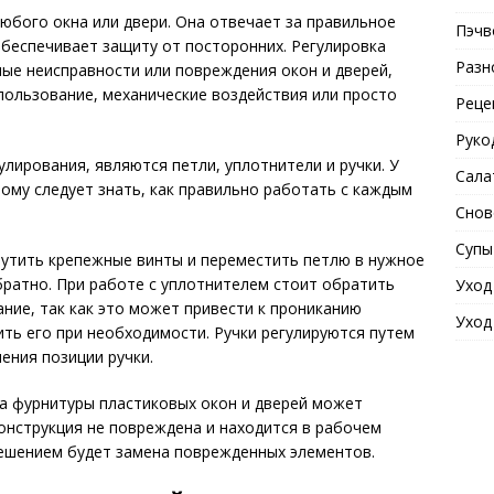
бого окна или двери. Она отвечает за правильное
Пэчв
обеспечивает защиту от посторонних. Регулировка
Разн
ые неисправности или повреждения окон и дверей,
пользование, механические воздействия или просто
Реце
Руко
ирования, являются петли, уплотнители и ручки. У
Сала
тому следует знать, как правильно работать с каждым
Снов
Супы
рутить крепежные винты и переместить петлю в нужное
братно. При работе с уплотнителем стоит обратить
Уход
ие, так как это может привести к прониканию
Уход
ить его при необходимости. Ручки регулируются путем
ения позиции ручки.
ка фурнитуры пластиковых окон и дверей может
конструкция не повреждена и находится в рабочем
решением будет замена поврежденных элементов.