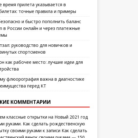
е время прилета указывается в
билетах: точные правила и примеры
безопасно и быстро пополнить баланс
m в России онлайн и через платежные
емы
тзал: руководство для новичков и
винутых спортсменов
он как рабочее место: лучшие идеи для
тройства
му флюорография важна в диагностике
еимущества перед КТ
ЖИЕ КОММЕНТАРИИ
ем классные открытки на Новый 2021 год
ми руками. Как сделать рождественскую
ытку своими руками
к записи
Как сделать
ественский венок своими руками — 150