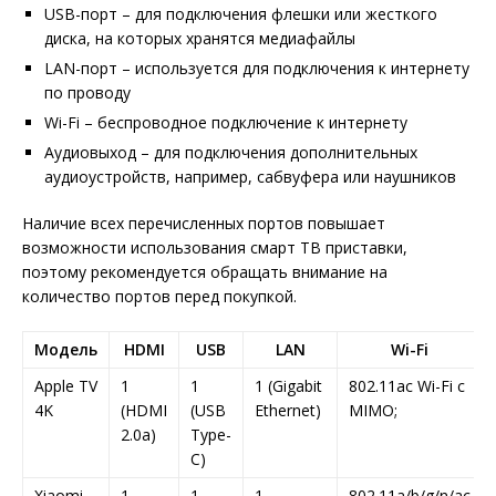
USB-порт – для подключения флешки или жесткого
диска, на которых хранятся медиафайлы
LAN-порт – используется для подключения к интернету
по проводу
Wi-Fi – беспроводное подключение к интернету
Аудиовыход – для подключения дополнительных
аудиоустройств, например, сабвуфера или наушников
Наличие всех перечисленных портов повышает
возможности использования смарт ТВ приставки,
поэтому рекомендуется обращать внимание на
количество портов перед покупкой.
Модель
HDMI
USB
LAN
Wi-Fi
Apple TV
1
1
1 (Gigabit
802.11ac Wi-Fi с
4K
(HDMI
(USB
Ethernet)
MIMO;
2.0a)
Type-
C)
Xiaomi
1
1
1
802.11a/b/g/n/ac