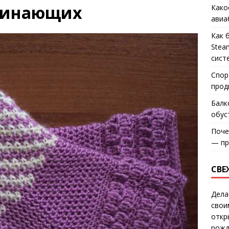
чинающих
Како
авиа
Как 
Stea
сист
Спор
прод
Балк
обус
Поче
— пр
СВЕ
Дела
свои
откр
рожд