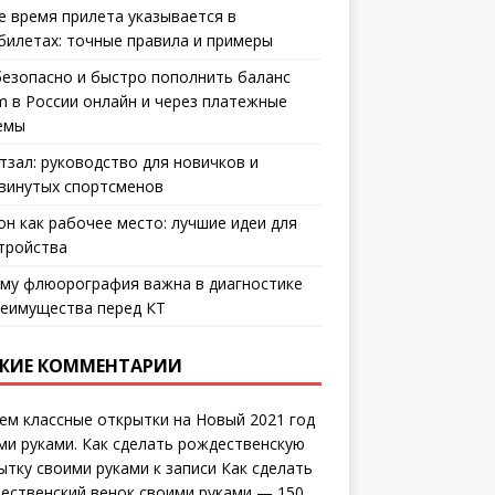
е время прилета указывается в
билетах: точные правила и примеры
безопасно и быстро пополнить баланс
m в России онлайн и через платежные
емы
тзал: руководство для новичков и
винутых спортсменов
он как рабочее место: лучшие идеи для
тройства
му флюорография важна в диагностике
еимущества перед КТ
ЖИЕ КОММЕНТАРИИ
ем классные открытки на Новый 2021 год
ми руками. Как сделать рождественскую
ытку своими руками
к записи
Как сделать
ественский венок своими руками — 150