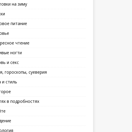
товки на зиму
ски
овое питание
овье
ресное чтение
ивые ногти
вь и секс
я, гороскопы, суеверия
 и стиль
торое
тях в подробностях
йте
дение
ология