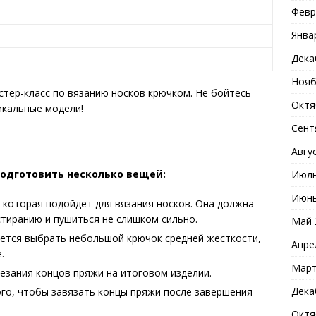
Февр
Янва
Дека
Нояб
стер-класс по вязанию носков крючком. Не бойтесь
Октя
икальные модели!
Сент
Авгу
одготовить несколько вещей:
Июль
Июнь
которая подойдет для вязания носков. Она должна
стиранию и пушиться не слишком сильно.
Май 
тся выбрать небольшой крючок средней жесткости,
Апре
.
Март
езания концов пряжи на итоговом изделии.
Дека
го, чтобы завязать концы пряжи после завершения
Октя