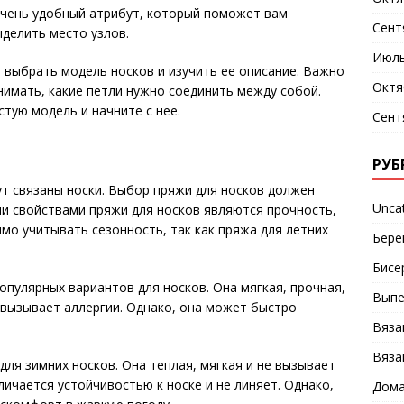
чень удобный атрибут, который поможет вам
Сент
делить место узлов.
Июль
 выбрать модель носков и изучить ее описание. Важно
Октя
нимать, какие петли нужно соединить между собой.
стую модель и начните с нее.
Сент
РУБ
ут связаны носки. Выбор пряжи для носков должен
Unca
и свойствами пряжи для носков являются прочность,
мо учитывать сезонность, так как пряжа для летних
Бере
Бисе
пулярных вариантов для носков. Она мягкая, прочная,
Выпе
 вызывает аллергии. Однако, она может быстро
Вяза
Вяза
ля зимних носков. Она теплая, мягкая и не вызывает
ичается устойчивостью к носке и не линяет. Однако,
Дома