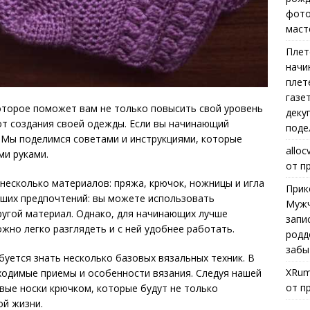
фото
маст
Плет
начи
плет
газе
оторое поможет вам не только повысить свой уровень
деку
 от создания своей одежды. Если вы начинающий
поде
! Мы поделимся советами и инструкциями, которые
alloc
ми руками.
от п
несколько материалов: пряжа, крючок, ножницы и игла
Прик
аших предпочтений: вы можете использовать
Мужч
другой материал. Однако, для начинающих лучше
запи
жно легко разглядеть и с ней удобнее работать.
родд
забы
буется знать несколько базовых вязальных техник. В
XRum
ходимые приемы и особенности вязания. Следуя нашей
от п
рвые носки крючком, которые будут не только
ой жизни.