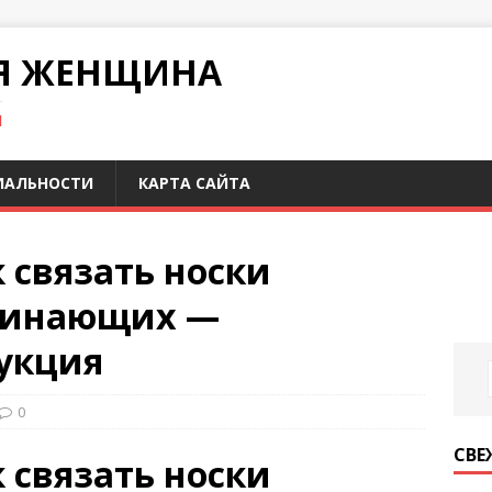
Я ЖЕНЩИНА
И
ИАЛЬНОСТИ
КАРТА САЙТА
к связать носки
чинающих —
укция
0
СВЕ
к связать носки