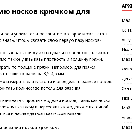
АРХ
нию носков крючком для
Май 
Сент
ьное и увлекательное занятие, которое может стать
Авгу
о знать, чтобы связать свою первую пару носков?
Июль
пользовать пряжу из натуральных волокон, таких как
имо также учитывать плотность и толщину пряжи.
Март
рать по толщине пряжи. Например, для пряжи
Февр
ать крючок размера 3,5-4,5 мм.
Дека
о измерить длину стопы и определить размер носков.
считать количество петель для вязания.
Сент
Июнь
ачинать с простых моделей носков, таких как носки
сложнять задачу и переходить к моделям с пяточной
Май 
иться и наслаждаться процессом вязания.
Апре
Март
 вязания носков крючком: