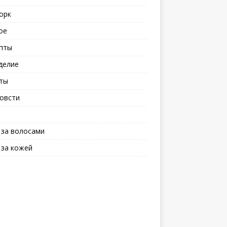
орк
ое
пты
делие
ты
овсти
 за волосами
 за кожей