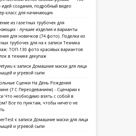
 идей создания, подробный видео
ер-класс для начинающих
ение из газетных трубочек для
нающих - лучшие изделия и варианты
ения для новичков (74 фото). Поделки из
тных трубочек для на
к записи
Техника
паж: ТОП-130 фото красивых вариантов
лок в технике декупаж
vetywu
к записи
Домашние маски для лица
рыщей и угревой сыпи
ольные Сценки На День Рождения
ине (7 С Переодеванием) - Сценарии
к
си
Что необходимо взять с собой в
ом? Все по пунктам, чтобы ничего не
ть
erTest
к записи
Домашние маски для лица
рыщей и угревой сыпи