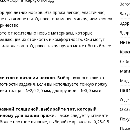
скомфорт в жаркую погоду.
Заго
 для летних носков. Эта пряжа легкая, эластичная,
Заку
не вытягивается. Однако, она менее мягкая, чем хлопок
Здор
ричество.
Здор
то относительно новые материалы, которые
вышающие их стойкость и комфортность. Они могут
Инте
 или эластана. Однако, такая пряжа может быть более
Крас
Любо
Маги
ментов в вязании носков.
Выбор нужного крючка
Мода
отности изделия. Если вы используете тонкую пряжу,
На в
ней толщи – №2,0-2,5 мм, для крупной – №3,0 мм и
О де
с разной толщиной, выбирайте тот, который
О са
анному для вашей пряжи.
Также следует учитывать
Поху
более плотное вязание, выбирайте крючок на 0,25-0,5
Псих