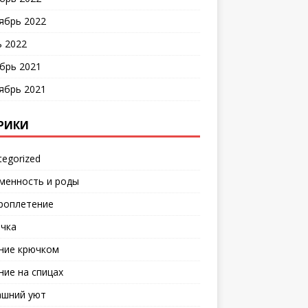
ябрь 2022
 2022
брь 2021
ябрь 2021
РИКИ
tegorized
менность и роды
роплетение
чка
ние крючком
ние на спицах
шний уют