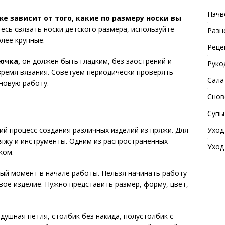
Пэчв
е зависит от того, какие по размеру носки вы
есь связать носки детского размера, используйте
Разн
олее крупные.
Реце
ючка,
он должен быть гладким, без заострений и
Руко
 время вязания. Советуем периодически проверять
Сала
 новую работу.
Снов
Супы
ий процесс создания различных изделий из пряжи. Для
Уход
яжу и инструменты. Одним из распространенных
Уход
ком.
ый момент в начале работы. Нельзя начинать работу
вое изделие. Нужно представить размер, форму, цвет,
душная петля, столбик без накида, полустолбик с