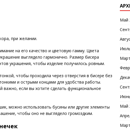
АРХ
Май 
Сент
ора, при желании.
Авгу
Июль
имание на его качество и цветовую гамму. Цвета
украшение выглядело гармонично. Размер бисера
Март
нтов украшения, чтобы изделие получилось ровным.
Февр
тонкой, чтобы проходила через отверстия в бисере без
Дека
 тонкими и острыми концами для удобства работы.
Сент
й важно, если вы хотите сделать функциональное
Июнь
Май 
шик, можно использовать бусины или другие элементы
рашение, чтобы оно не выглядело громоздким.
Апре
енечек
Март