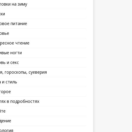
товки на зиму
ски
овое питание
овье
ресное чтение
ивые ногти
вь и секс
я, гороскопы, суеверия
 и стиль
торое
тях в подробностях
йте
дение
ология