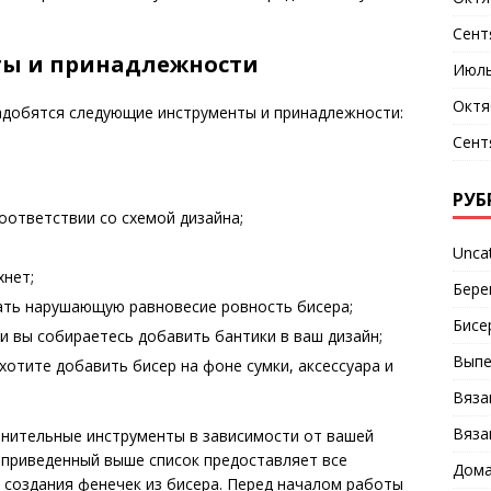
Сент
ы и принадлежности
Июль
Октя
надобятся следующие инструменты и принадлежности:
Сент
РУБ
оответствии со схемой дизайна;
Unca
хнет;
Бере
зать нарушающую равновесие ровность бисера;
Бисе
ли вы собираетесь добавить бантики в ваш дизайн;
Выпе
хотите добавить бисер на фоне сумки, аксессуара и
Вяза
Вяза
лнительные инструменты в зависимости от вашей
 приведенный выше список предоставляет все
Дома
 создания фенечек из бисера. Перед началом работы