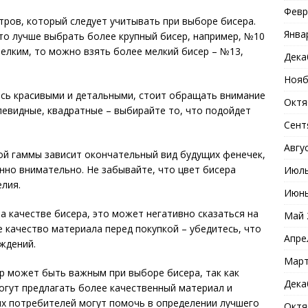
Февр
тров, который следует учитывать при выборе бисера.
Янва
то лучше выбрать более крупный бисер, например, №10
мелким, то можно взять более мелкий бисер – №13,
Дека
Нояб
сь красивыми и детальными, стоит обращать внимание
Октя
левидные, квадратные – выбирайте то, что подойдет
Сент
Авгу
й гаммы зависит окончательный вид будущих фенечек,
нно внимательно. Не забывайте, что цвет бисера
Июль
лия.
Июнь
 качестве бисера, это может негативно сказаться на
Май 
 качество материала перед покупкой – убедитесь, что
Апре
ждений.
Март
 может быть важным при выборе бисера, так как
Дека
огут предлагать более качественный материал и
их потребителей могут помочь в определении лучшего
Октя