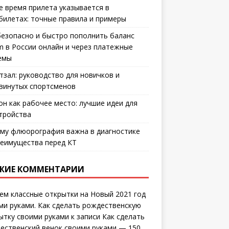
е время прилета указывается в
билетах: точные правила и примеры
безопасно и быстро пополнить баланс
m в России онлайн и через платежные
емы
тзал: руководство для новичков и
винутых спортсменов
он как рабочее место: лучшие идеи для
тройства
му флюорография важна в диагностике
еимущества перед КТ
ЖИЕ КОММЕНТАРИИ
ем классные открытки на Новый 2021 год
ми руками. Как сделать рождественскую
ытку своими руками
к записи
Как сделать
ественский венок своими руками — 150