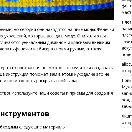
фото
маст
Плет
начи
ными, но сегодня они находятся на пике моды. Фенечки
плет
ых украшений, которые всегда в моде. Они являются
газе
отличаются уникальным дизайном и красивым внешним
деку
сделать фенечки из бисера своими руками, а также
поде
alloc
сера это прекрасная возможность научиться создавать
от п
ша инструкция поможет вам в этом! Рукоделие это не
Прик
но и возможность раскрыть свой талант.
Мужч
ство! Используйте наши советы и приемы для создания
запи
родд
забы
инструментов
XRum
от п
еобходимы следующие материалы: