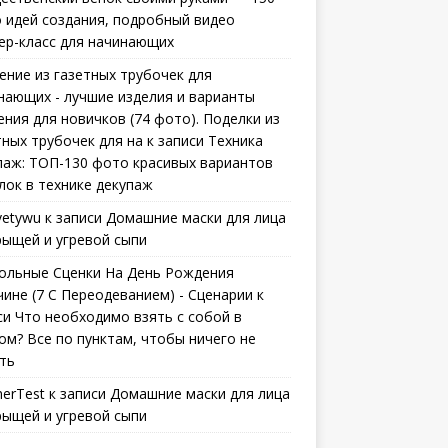
 идей создания, подробный видео
ер-класс для начинающих
ение из газетных трубочек для
нающих - лучшие изделия и варианты
ения для новичков (74 фото). Поделки из
тных трубочек для на
к записи
Техника
паж: ТОП-130 фото красивых вариантов
лок в технике декупаж
vetywu
к записи
Домашние маски для лица
рыщей и угревой сыпи
ольные Сценки На День Рождения
ине (7 С Переодеванием) - Сценарии
к
си
Что необходимо взять с собой в
ом? Все по пунктам, чтобы ничего не
ть
erTest
к записи
Домашние маски для лица
рыщей и угревой сыпи