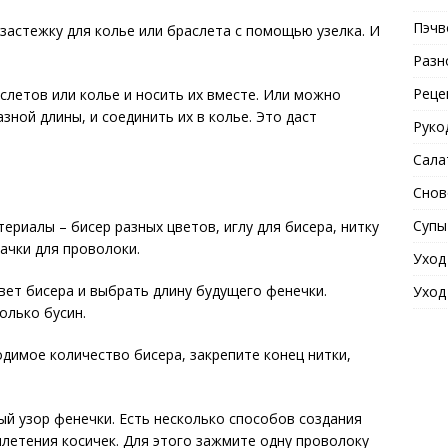
Пэчв
 застежку для колье или браслета с помощью узелка. И
Разн
Реце
летов или колье и носить их вместе. Или можно
зной длины, и соединить их в колье. Это даст
Руко
Сала
Снов
Супы
риалы – бисер разных цветов, иглу для бисера, нитку
ачки для проволоки.
Уход
ет бисера и выбрать длину будущего фенечки.
Уход
олько бусин.
димое количество бисера, закрепите конец нитки,
 узор фенечки. Есть несколько способов создания
плетения косичек. Для этого зажмите одну проволоку