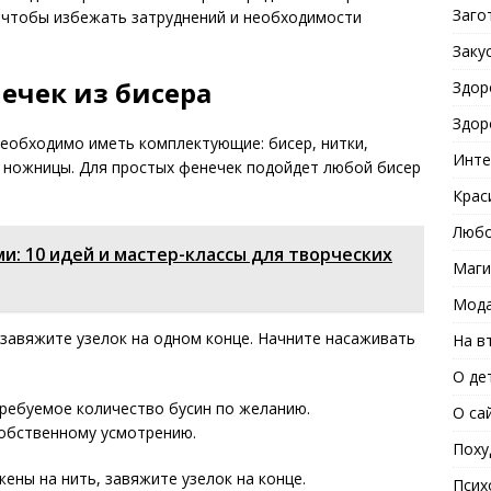
Заго
о, чтобы избежать затруднений и необходимости
Заку
ечек из бисера
Здор
Здор
необходимо иметь комплектующие: бисер, нитки,
Инте
 и ножницы. Для простых фенечек подойдет любой бисер
Крас
Любо
и: 10 идей и мастер-классы для творческих
Маги
Мода
 завяжите узелок на одном конце. Начните насаживать
На в
О де
требуемое количество бусин по желанию.
О са
собственному усмотрению.
Поху
жены на нить, завяжите узелок на конце.
Псих