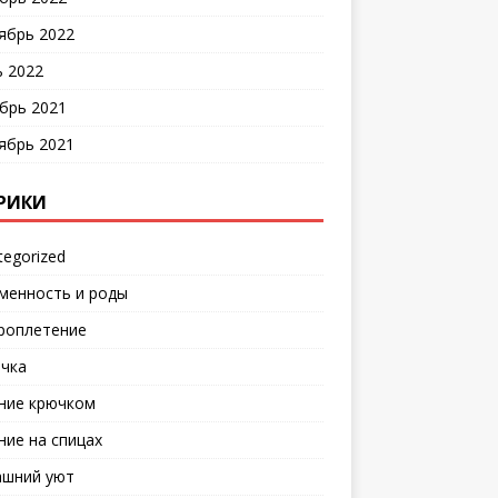
ябрь 2022
 2022
брь 2021
ябрь 2021
РИКИ
tegorized
менность и роды
роплетение
чка
ние крючком
ние на спицах
шний уют