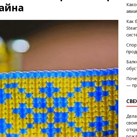
зайна
Како
авиа
Как 
Stea
сист
Спор
прод
Балк
обус
Поче
— пр
СВЕ
Дела
свои
откр
рожд