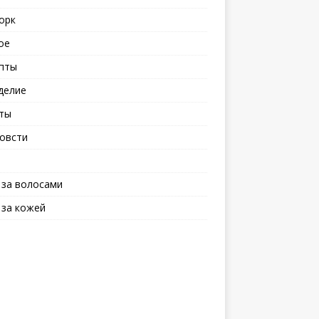
орк
ое
пты
делие
ты
овсти
 за волосами
 за кожей