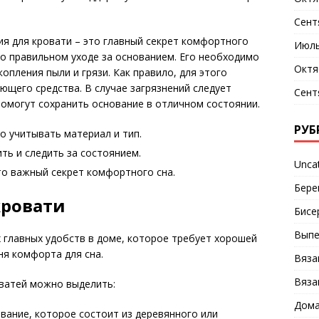
Сент
я для кровати – это главный секрет комфортного
Июль
 о правильном уходе за основанием. Его необходимо
Октя
опления пыли и грязи. Как правило, для этого
ющего средства. В случае загрязнений следует
Сент
омогут сохранить основание в отличном состоянии.
РУБ
о учитывать материал и тип.
ть и следить за состоянием.
Unca
то важный секрет комфортного сна.
Бере
кровати
Бисе
Выпе
 главных удобств в доме, которое требует хорошей
ня комфорта для сна.
Вяза
Вяза
оватей можно выделить:
Дома
вание, которое состоит из деревянного или