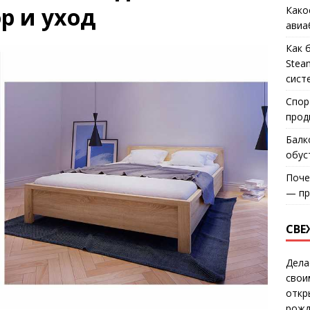
р и уход
Како
авиа
Как 
Stea
сист
Спор
прод
Балк
обус
Поче
— пр
СВЕ
Дела
свои
откр
рожд