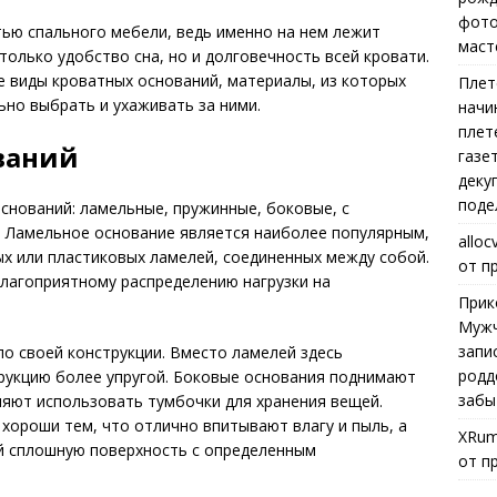
фото
ью спального мебели, ведь именно на нем лежит
маст
только удобство сна, но и долговечность всей кровати.
 виды кроватных оснований, материалы, из которых
Плет
ьно выбрать и ухаживать за ними.
начи
плет
ваний
газе
деку
поде
снований: ламельные, пружинные, боковые, с
 Ламельное основание является наиболее популярным,
alloc
х или пластиковых ламелей, соединенных между собой.
от п
лагоприятному распределению нагрузки на
Прик
Мужч
запи
о своей конструкции. Вместо ламелей здесь
родд
рукцию более упругой. Боковые основания поднимают
забы
ляют использовать тумбочки для хранения вещей.
ороши тем, что отлично впитывают влагу и пыль, а
XRum
й сплошную поверхность с определенным
от п