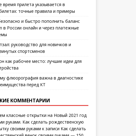
е время прилета указывается в
билетах: точные правила и примеры
безопасно и быстро пополнить баланс
m в России онлайн и через платежные
емы
тзал: руководство для новичков и
винутых спортсменов
он как рабочее место: лучшие идеи для
тройства
му флюорография важна в диагностике
еимущества перед КТ
ЖИЕ КОММЕНТАРИИ
ем классные открытки на Новый 2021 год
ми руками. Как сделать рождественскую
ытку своими руками
к записи
Как сделать
ественский венок своими руками — 150