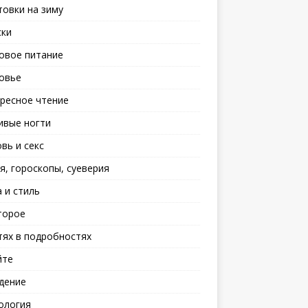
товки на зиму
ски
овое питание
овье
ресное чтение
ивые ногти
вь и секс
я, гороскопы, суеверия
 и стиль
торое
тях в подробностях
йте
дение
ология