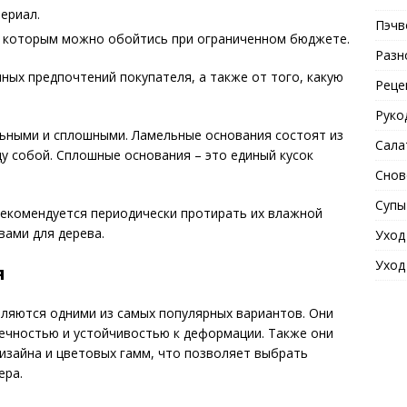
ериал.
Пэчв
, которым можно обойтись при ограниченном бюджете.
Разн
ных предпочтений покупателя, а также от того, какую
Реце
Руко
ьными и сплошными. Ламельные основания состоят из
Сала
у собой. Сплошные основания – это единый кусок
Снов
Супы
рекомендуется периодически протирать их влажной
вами для дерева.
Уход
Уход
я
ляются одними из самых популярных вариантов. Они
ечностью и устойчивостью к деформации. Также они
изайна и цветовых гамм, что позволяет выбрать
ера.