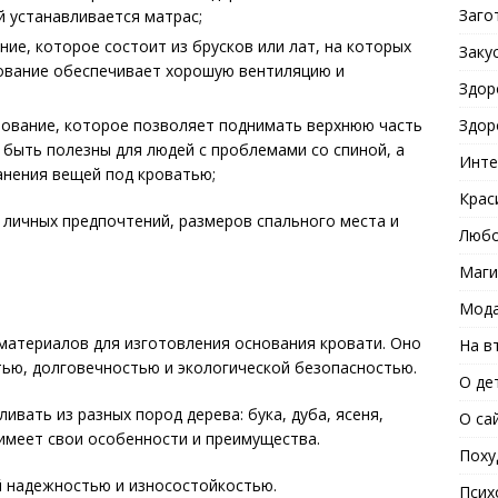
Заго
й устанавливается матрас;
ие, которое состоит из брусков или лат, на которых
Заку
нование обеспечивает хорошую вентиляцию и
Здор
Здор
ование, которое позволяет поднимать верхнюю часть
т быть полезны для людей с проблемами со спиной, а
Инте
анения вещей под кроватью;
Крас
 личных предпочтений, размеров спального места и
Любо
Маги
Мода
 материалов для изготовления основания кровати. Оно
На в
ью, долговечностью и экологической безопасностью.
О де
ивать из разных пород дерева: бука, дуба, ясеня,
О са
а имеет свои особенности и преимущества.
Поху
й надежностью и износостойкостью.
Псих