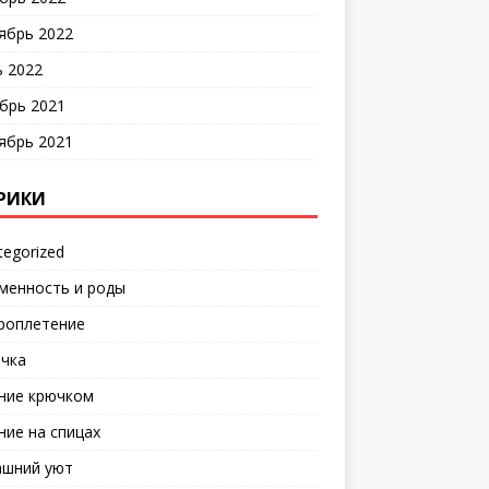
ябрь 2022
 2022
брь 2021
ябрь 2021
РИКИ
tegorized
менность и роды
роплетение
чка
ние крючком
ние на спицах
шний уют