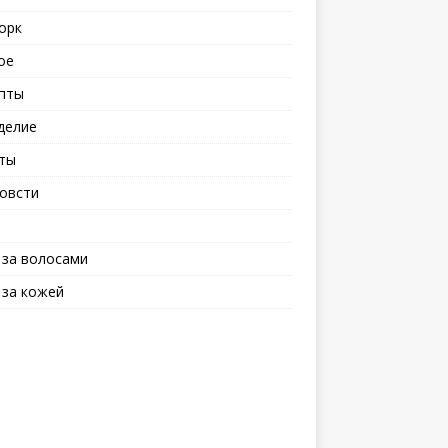
орк
ое
пты
делие
ты
овсти
 за волосами
 за кожей