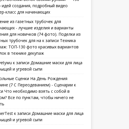
 идей создания, подробный видео
ер-класс для начинающих
ение из газетных трубочек для
нающих - лучшие изделия и варианты
ения для новичков (74 фото). Поделки из
тных трубочек для на
к записи
Техника
паж: ТОП-130 фото красивых вариантов
лок в технике декупаж
vetywu
к записи
Домашние маски для лица
рыщей и угревой сыпи
ольные Сценки На День Рождения
ине (7 С Переодеванием) - Сценарии
к
си
Что необходимо взять с собой в
ом? Все по пунктам, чтобы ничего не
ть
erTest
к записи
Домашние маски для лица
рыщей и угревой сыпи