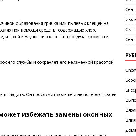
Сент
Июль
ичиной образования грибка или пылевых клещей на
Октя
овиях при помощи средств, содержащих хлор,
дителей и улучшению качества воздуха в комнате.
Сент
РУБ
ок его службы и сохраняет его неизменной красотой
Unca
Бере
Бисе
ь и гладить. Он прослужит дольше и не потеряет своей
Выпе
Вяза
оможет избежать замены оконных
Вяза
Дома
 оконных декораций, который придает помещению