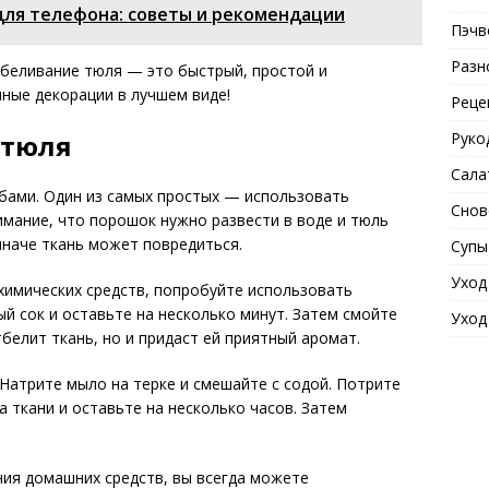
для телефона: советы и рекомендации
Пэчв
Разн
тбеливание тюля — это быстрый, простой и
ные декорации в лучшем виде!
Реце
Руко
 тюля
Сала
ами. Один из самых простых — использовать
Снов
мание, что порошок нужно развести в воде и тюль
иначе ткань может повредиться.
Супы
Уход
химических средств, попробуйте использовать
й сок и оставьте на несколько минут. Затем смойте
Уход
белит ткань, но и придаст ей приятный аромат.
Натрите мыло на терке и смешайте с содой. Потрите
а ткани и оставьте на несколько часов. Затем
ния домашних средств, вы всегда можете