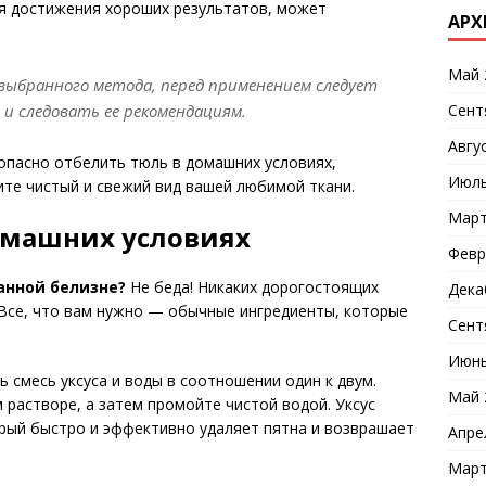
ля достижения хороших результатов, может
АРХ
Май 
выбранного метода, перед применением следует
Сент
 следовать ее рекомендациям.
Авгу
зопасно отбелить тюль в домашних условиях,
Июль
ите чистый и свежий вид вашей любимой ткани.
Март
омашних условиях
Февр
анной белизне?
Не беда! Никаких дорогостоящих
Дека
. Все, что вам нужно — обычные ингредиенты, которые
Сент
Июнь
 смесь уксуса и воды в соотношении один к двум.
Май 
 растворе, а затем промойте чистой водой. Уксус
рый быстро и эффективно удаляет пятна и возврашает
Апре
Март