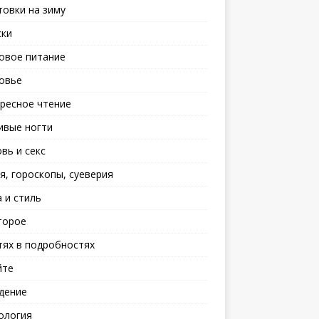
товки на зиму
ски
овое питание
овье
ресное чтение
ивые ногти
вь и секс
я, гороскопы, суеверия
 и стиль
торое
тях в подробностях
йте
дение
ология