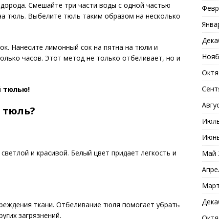
дорода. Смешайте три части воды с одной частью
Февр
 на тюль. Выбелите тюль таким образом на несколько
Янва
Дека
к. Нанесите лимонный сок на пятна на тюли и
Нояб
олько часов. Этот метод не только отбеливает, но и
Октя
Сент
й тюлью!
Авгу
 тюль?
Июль
Июнь
светлой и красивой. Белый цвет придает легкость и
Май 
Апре
Март
Дека
вреждения ткани. Отбеливание тюля помогает убрать
ругих загрязнений.
Октя