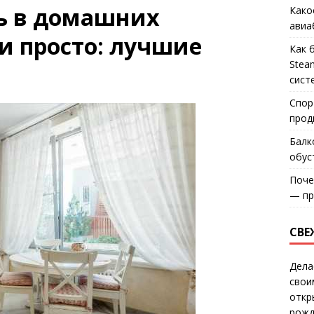
ь в домашних
Како
авиа
и просто: лучшие
Как 
Stea
сист
Спор
прод
Балк
обус
Поче
— пр
СВЕ
Дела
свои
откр
рожд