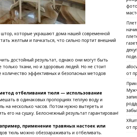
фото
маст
Плет
начи
 штор, которые украшают дома нашей современной
плет
тать желтым и пачкаться, что сильно портит внешний
газе
деку
поде
чить достойный результат, однако они могут быть
alloc
 только ткани, но и здоровью людей. Но не стоит
от п
ое количество эффективных и безопасных методов
Прик
Мужч
метод отбеливания тюля — использование
запи
мешать в одинаковых пропорциях теплую воду и
родд
ль на несколько часов. Потом нужно вытереть и
забы
ть его на сушку. Белоснежный результат гарантирован!
XRum
апример, применение травяных настоек или
от п
дов тюль можно обеззараживать и отбеливать.