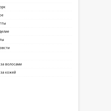
орк
ое
пты
делие
ты
овсти
 за волосами
 за кожей