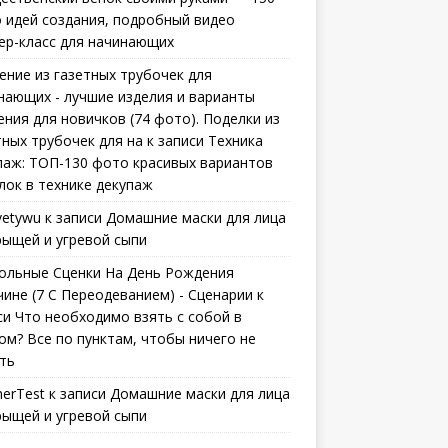
 идей создания, подробный видео
ер-класс для начинающих
ение из газетных трубочек для
нающих - лучшие изделия и варианты
ения для новичков (74 фото). Поделки из
тных трубочек для на
к записи
Техника
паж: ТОП-130 фото красивых вариантов
лок в технике декупаж
vetywu
к записи
Домашние маски для лица
рыщей и угревой сыпи
ольные Сценки На День Рождения
ине (7 С Переодеванием) - Сценарии
к
си
Что необходимо взять с собой в
ом? Все по пунктам, чтобы ничего не
ть
erTest
к записи
Домашние маски для лица
рыщей и угревой сыпи