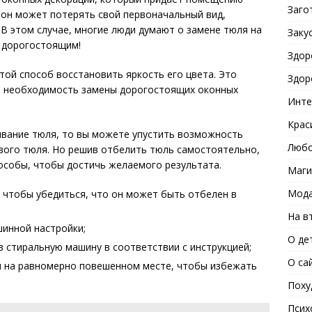
Заго
м он может потерять свой первоначальный вид,
 В этом случае, многие люди думают о замене тюля на
Заку
ь дорогостоящим!
Здор
ой способ восстановить яркость его цвета. Это
Здор
 необходимость замены дорогостоящих оконных
Инте
Крас
ливание тюля, то вы можете упустить возможность
Любо
ового тюля. Но решив отбелить тюль самостоятельно,
особы, чтобы достичь желаемого результата.
Маги
Мода
 чтобы убедиться, что он может быть отбелен в
На в
инной настройки;
О де
 стиральную машину в соответствии с инструкцией;
О са
и на равномерно повешенном месте, чтобы избежать
Поху
Псих