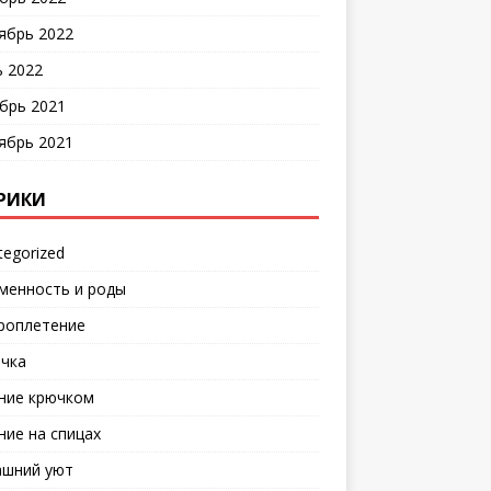
ябрь 2022
 2022
брь 2021
ябрь 2021
РИКИ
tegorized
менность и роды
роплетение
чка
ние крючком
ние на спицах
шний уют