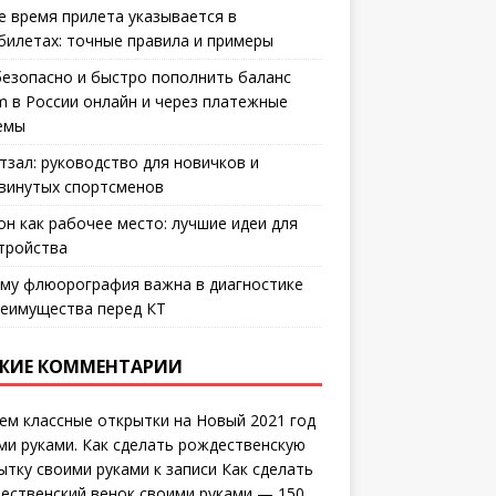
е время прилета указывается в
билетах: точные правила и примеры
безопасно и быстро пополнить баланс
m в России онлайн и через платежные
емы
тзал: руководство для новичков и
винутых спортсменов
он как рабочее место: лучшие идеи для
тройства
му флюорография важна в диагностике
еимущества перед КТ
ЖИЕ КОММЕНТАРИИ
ем классные открытки на Новый 2021 год
ми руками. Как сделать рождественскую
ытку своими руками
к записи
Как сделать
ественский венок своими руками — 150