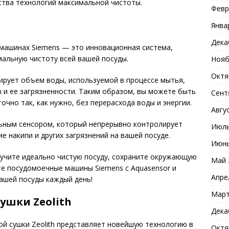
ства технологий максимальной чистоты.
Февр
Янва
Дека
 машинах Siemens — это инновационная система,
альную чистоту всей вашей посуды.
Нояб
Октя
ирует объем воды, используемой в процессе мытья,
ы и ее загрязненности. Таким образом, вы можете быть
Сент
очно так, как нужно, без перерасхода воды и энергии.
Авгу
льным сенсором, который непрерывно контролирует
Июль
 накипи и других загрязнений на вашей посуде.
Июнь
лучите идеально чистую посуду, сохраните окружающую
Май 
йте посудомоечные машины Siemens с Aquasensor и
Апре
ашей посуды каждый день!
Март
ушки Zeolith
Дека
й сушки Zeolith представляет новейшую технологию в
Октя