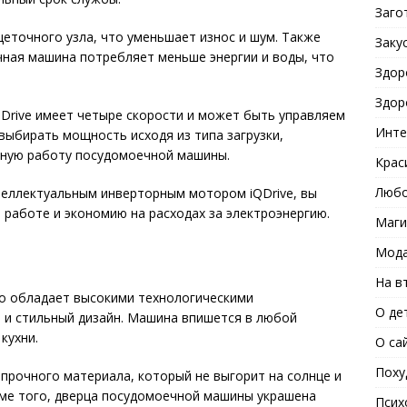
Заго
еточного узла, что уменьшает износ и шум. Также
Заку
чная машина потребляет меньше энергии и воды, что
Здор
Здор
Drive имеет четыре скорости и может быть управляем
Инте
выбирать мощность исходя из типа загрузки,
вную работу посудомоечной машины.
Крас
Любо
еллектуальным инверторным мотором iQDrive, вы
 работе и экономию на расходах за электроэнергию.
Маги
Мода
На в
о обладает высокими технологическими
О де
й и стильный дизайн. Машина впишется в любой
кухни.
О са
Поху
прочного материала, который не выгорит на солнце и
оме того, дверца посудомоечной машины украшена
Псих