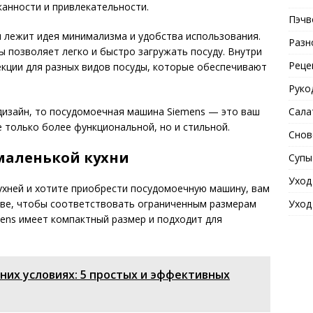
анности и привлекательности.
Пэчв
 лежит идея минимализма и удобства использования.
Разн
 позволяет легко и быстро загружать посуду. Внутри
Реце
кции для разных видов посуды, которые обеспечивают
Руко
Сала
 дизайн, то посудомоечная машина Siemens — это ваш
е только более функциональной, но и стильной.
Снов
маленькой кухни
Супы
Уход
кухней и хотите приобрести посудомоечную машину, вам
Уход
тве, чтобы соответствовать ограниченным размерам
ens имеет компактный размер и подходит для
них условиях: 5 простых и эффективных