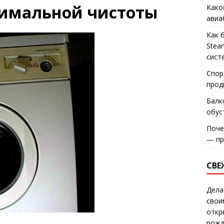
симальной чистоты
Како
авиа
Как 
Stea
сист
Спор
прод
Балк
обус
Поче
— пр
СВЕ
Дела
свои
откр
рожд