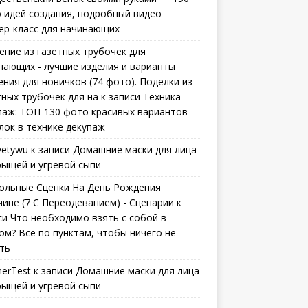
 идей создания, подробный видео
ер-класс для начинающих
ение из газетных трубочек для
нающих - лучшие изделия и варианты
ения для новичков (74 фото). Поделки из
тных трубочек для на
к записи
Техника
паж: ТОП-130 фото красивых вариантов
лок в технике декупаж
vetywu
к записи
Домашние маски для лица
рыщей и угревой сыпи
ольные Сценки На День Рождения
ине (7 С Переодеванием) - Сценарии
к
си
Что необходимо взять с собой в
ом? Все по пунктам, чтобы ничего не
ть
erTest
к записи
Домашние маски для лица
рыщей и угревой сыпи