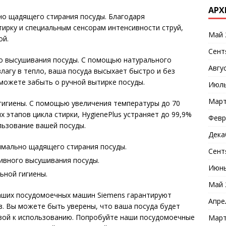
АРХ
ьно щадящего стирания посуды. Благодаря
ирку и специальным сенсорам интенсивности струй,
Май 
ой.
Сент
го высушивания посуды. С помощью натурального
Авгу
лагу в тепло, ваша посуда высыхает быстро и без
 можете забыть о ручной вытирке посуды.
Июль
Март
гигиены. С помощью увеличения температуры до 70
 этапов цикла стирки, HygienePlus устраняет до 99,9%
Февр
льзование вашей посуды.
Дека
симально щадящего стирания посуды.
Сент
тивного высушивания посуды.
Июнь
ьной гигиены.
Май 
аших посудомоечных машин Siemens гарантируют
Апре
з. Вы можете быть уверены, что ваша посуда будет
овой к использованию. Попробуйте наши посудомоечные
Март