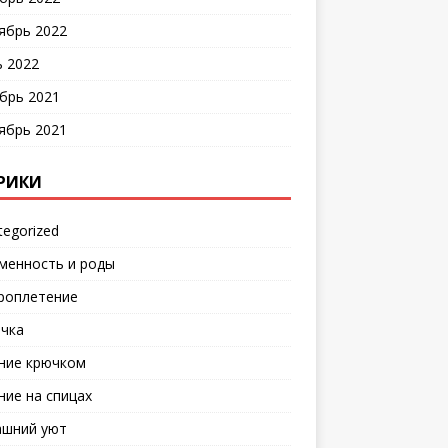
ябрь 2022
 2022
брь 2021
ябрь 2021
РИКИ
tegorized
менность и роды
роплетение
чка
ние крючком
ние на спицах
шний уют