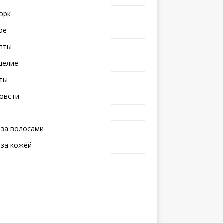
орк
ое
пты
делие
ты
овсти
 за волосами
 за кожей