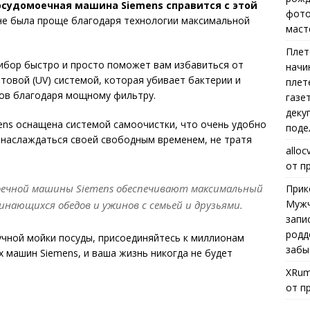
осудомоечная машина Siemens справится с этой
фото
 не была проще благодаря технологии максимальной
маст
Плет
ибор быстро и просто поможет вам избавиться от
начи
товой (UV) системой, которая убивает бактерии и
плет
ов благодаря мощному фильтру.
газе
деку
ens оснащена системой самоочистки, что очень удобно
поде
 наслаждаться своей свободным временем, не тратя
alloc
от п
оечной машины Siemens обеспечивают максимальный
Прик
Мужч
инающихся обедов и ужинов с семьей и друзьями.
запи
родд
ручной мойки посуды, присоединяйтесь к миллионам
забы
машин Siemens, и ваша жизнь никогда не будет
XRum
от п