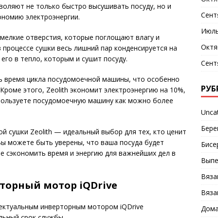
зволяют не только быстро высушивать посуду, но и
Сент
ономию электроэнергии.
Июль
 мелкие отверстия, которые поглощают влагу и
Октя
 процессе сушки весь лишний пар конденсируется на
 его в тепло, которым и сушит посуду.
Сент
ть время цикла посудомоечной машины, что особенно
РУБ
Кроме этого, Zeolith экономит электроэнергию на 10%,
спользуете посудомоечную машину как можно более
Unca
Бере
й сушки Zeolith — идеальный выбор для тех, кто ценит
 Вы можете быть уверены, что ваша посуда будет
Бисе
те сэкономить время и энергию для важнейших дел в
Выпе
Вяза
торный мотор iQDrive
Вяза
ектуальным инверторным мотором iQDrive
Дома
льный срок службы.