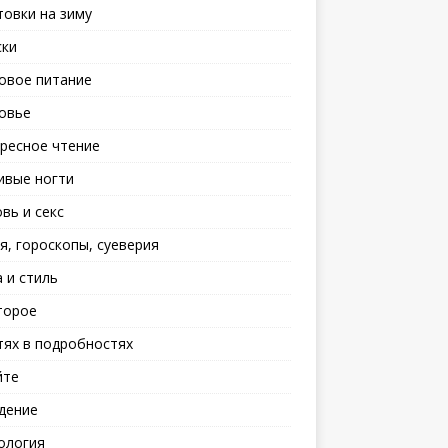
товки на зиму
ски
овое питание
овье
ресное чтение
ивые ногти
вь и секс
я, гороскопы, суеверия
 и стиль
торое
тях в подробностях
йте
дение
ология