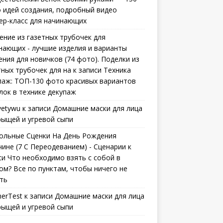
 идей создания, подробный видео
ер-класс для начинающих
ение из газетных трубочек для
нающих - лучшие изделия и варианты
ения для новичков (74 фото). Поделки из
тных трубочек для на
к записи
Техника
паж: ТОП-130 фото красивых вариантов
лок в технике декупаж
vetywu
к записи
Домашние маски для лица
рыщей и угревой сыпи
ольные Сценки На День Рождения
ине (7 С Переодеванием) - Сценарии
к
си
Что необходимо взять с собой в
ом? Все по пунктам, чтобы ничего не
ть
erTest
к записи
Домашние маски для лица
рыщей и угревой сыпи