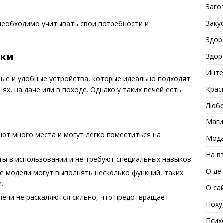
Заго
Заку
необходимо учитывать свои потребности и
Здор
тки
Здор
Инте
ые и удобные устройства, которые идеально подходят
Крас
ях, на даче или в походе. Однако у таких печей есть
Любо
Маги
ют много места и могут легко поместиться на
Мода
На в
ты в использовании и не требуют специальных навыков.
О де
 модели могут выполнять несколько функций, таких
.
О са
печи не раскаляются сильно, что предотвращает
Поху
Псих