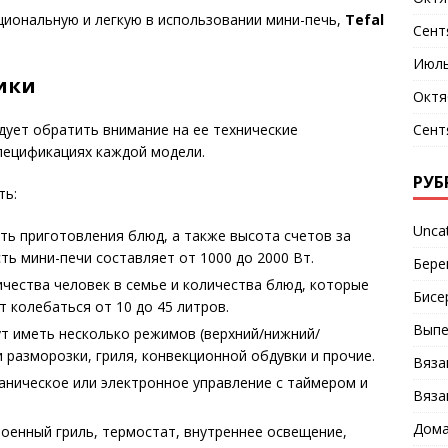
циональную и легкую в использовании мини-печь,
Tefal
Сент
Июль
ики
Октя
Сент
дует обратить внимание на ее технические
пецификациях каждой модели.
РУБ
ть:
Unca
сть приготовления блюд, а также высота счетов за
ть мини-печи составляет от 1000 до 2000 Вт.
Бере
ичества человек в семье и количества блюд, которые
Бисе
 колебаться от 10 до 45 литров.
Выпе
т иметь несколько режимов (верхний/нижний/
 разморозки, гриля, конвекционной обдувки и прочие.
Вяза
аническое или электронное управление с таймером и
Вяза
Дома
оенный гриль, термостат, внутреннее освещение,