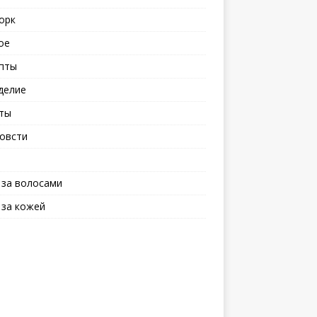
орк
ое
пты
делие
ты
овсти
 за волосами
 за кожей