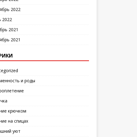
ябрь 2022
 2022
брь 2021
ябрь 2021
РИКИ
tegorized
менность и роды
роплетение
чка
ние крючком
ние на спицах
шний уют