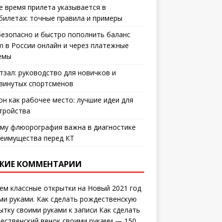
е время прилета указывается в
билетах: точные правила и примеры
безопасно и быстро пополнить баланс
m в России онлайн и через платежные
емы
тзал: руководство для новичков и
винутых спортсменов
он как рабочее место: лучшие идеи для
тройства
му флюорография важна в диагностике
еимущества перед КТ
ЖИЕ КОММЕНТАРИИ
ем классные открытки на Новый 2021 год
ми руками. Как сделать рождественскую
ытку своими руками
к записи
Как сделать
ественский венок своими руками — 150