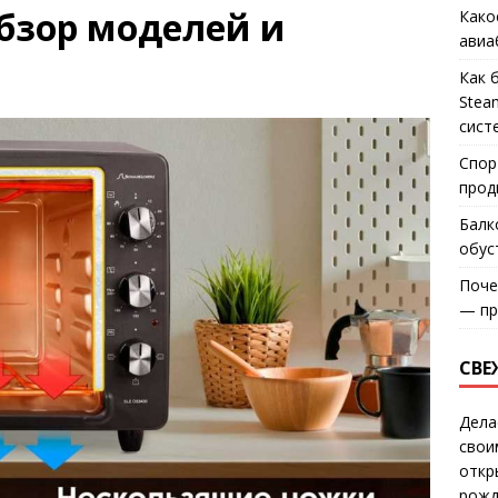
обзор моделей и
Како
авиа
Как 
Stea
сист
Спор
прод
Балк
обус
Поче
— пр
СВЕ
Дела
свои
откр
рожд