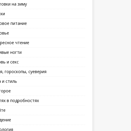
товки на зиму
ски
овое питание
овье
ресное чтение
ивые ногти
вь и секс
я, гороскопы, суеверия
 и стиль
торое
тях в подробностях
йте
дение
ология