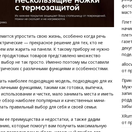
фото
маст
Плет
начи
плет
мится упростить свою жизнь, особенно когда речь
газе
ктрические — прекрасное решение для тех, кто не
деку
м или жарить на панели. К такому прибору не нужно
поде
ке продуктовых товаров представлено множество
 выбор не так просто. Именно поэтому мы составили
alloc
ктрических с различными функциями и особенностями.
от п
Прик
ать наиболее подходящую модель, подходящую для их
Мужч
личными функциями, такими как готовка, выпечка,
запи
в использовании и чистке, мало занимать места и иметь
родд
е обзор наиболее популярных и качественных мини-
забы
лать правильный выбор для себя и своей семьи.
XRum
м ее преимущества и недостатки, а также дадим
от п
ванию, которые помогут вам получить максимальную