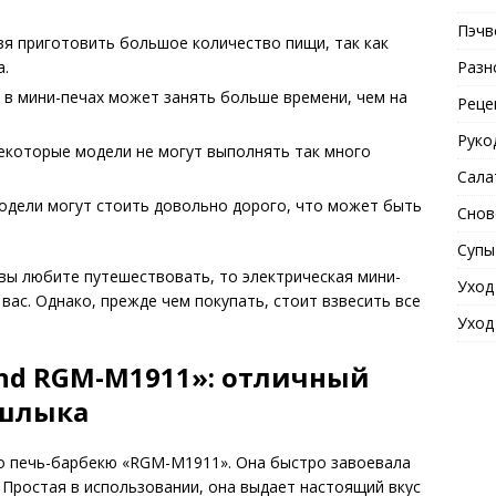
Пэчв
зя приготовить большое количество пищи, так как
Разн
а.
 в мини-печах может занять больше времени, чем на
Реце
Руко
екоторые модели не могут выполнять так много
Сала
одели могут стоить довольно дорого, что может быть
Снов
Супы
 вы любите путешествовать, то электрическая мини-
Уход
ас. Однако, прежде чем покупать, стоит взвесить все
Уход
nd RGM-M1911»: отличный
шлыка
о печь-барбекю «RGM-M1911». Она быстро завоевала
Простая в использовании, она выдает настоящий вкус