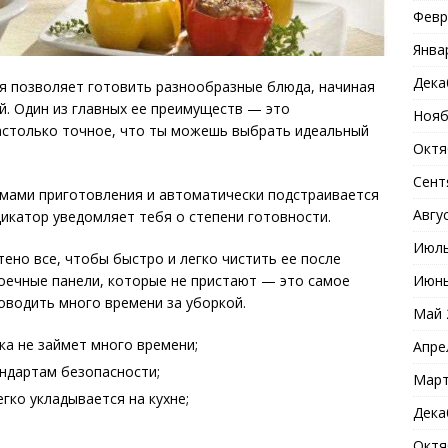
Февр
Янва
Дека
я позволяет готовить разнообразные блюда, начиная
й. Один из главных ее преимуществ — это
Нояб
столько точное, что ты можешь выбрать идеальный
Октя
Сент
мами приготовления и автоматически подстраивается
Авгу
икатор уведомляет тебя о степени готовности.
Июль
ено все, чтобы быстро и легко чистить ее после
Июнь
оечные панели, которые не пристают — это самое
оводить много времени за уборкой.
Май 
ка не займет много времени;
Апре
андартам безопасности;
Март
гко укладывается на кухне;
Дека
Октя