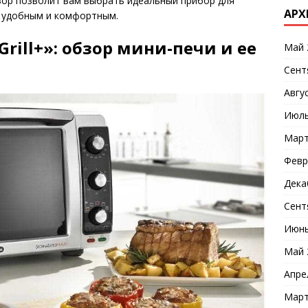
бзор позволит вам выбрать идеальный прибор для
АРХ
е удобным и комфортным.
Grill+»: обзор мини-печи и ее
Май 
Сент
Авгу
Июль
Март
Февр
Дека
Сент
Июнь
Май 
Апре
Март