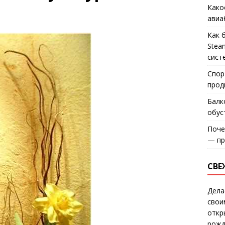
ы
Како
авиа
Как 
Stea
сист
Спор
прод
Балк
обус
Поче
— пр
СВЕ
Дела
свои
откр
рожд