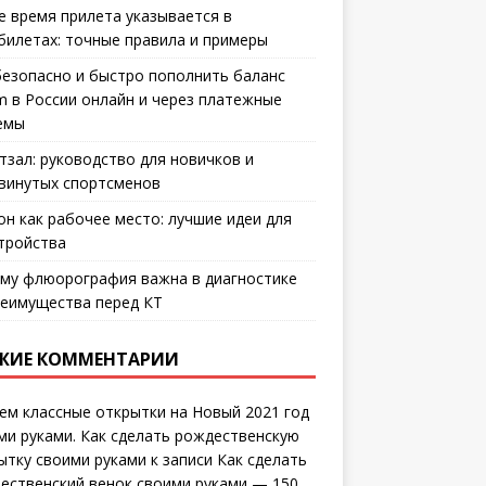
е время прилета указывается в
билетах: точные правила и примеры
безопасно и быстро пополнить баланс
m в России онлайн и через платежные
емы
тзал: руководство для новичков и
винутых спортсменов
он как рабочее место: лучшие идеи для
тройства
му флюорография важна в диагностике
еимущества перед КТ
ЖИЕ КОММЕНТАРИИ
ем классные открытки на Новый 2021 год
ми руками. Как сделать рождественскую
ытку своими руками
к записи
Как сделать
ественский венок своими руками — 150