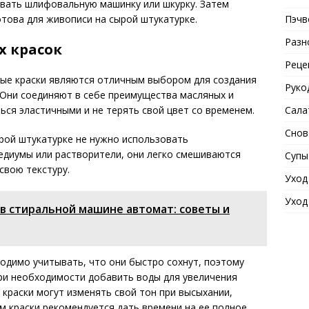
овать шлифовальную машинку или шкурку. Затем
Пэчв
отова для живописи на сырой штукатурке.
Разн
х красок
Реце
вые краски являются отличным выбором для создания
Руко
 Они соединяют в себе преимущества масляных и
Сала
ься эластичными и не терять свой цвет со временем.
Снов
рой штукатурке не нужно использовать
едиумы или растворители, они легко смешиваются
Супы
свою текстуру.
Уход
Уход
 в стиральной машине автомат: советы и
одимо учитывать, что они быстро сохнут, поэтому
при необходимости добавить воды для увеличения
 краски могут изменять свой тон при высыхании,
 краски рекомендуется дать времени на ее полное