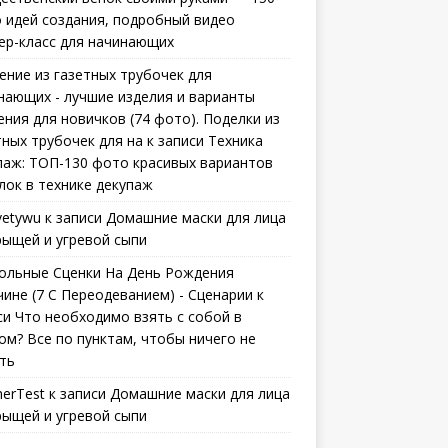
 идей создания, подробный видео
ер-класс для начинающих
ение из газетных трубочек для
нающих - лучшие изделия и варианты
ения для новичков (74 фото). Поделки из
тных трубочек для на
к записи
Техника
паж: ТОП-130 фото красивых вариантов
лок в технике декупаж
vetywu
к записи
Домашние маски для лица
рыщей и угревой сыпи
ольные Сценки На День Рождения
ине (7 С Переодеванием) - Сценарии
к
си
Что необходимо взять с собой в
ом? Все по пунктам, чтобы ничего не
ть
erTest
к записи
Домашние маски для лица
рыщей и угревой сыпи