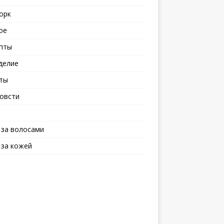
орк
ое
пты
делие
ты
овсти
 за волосами
 за кожей