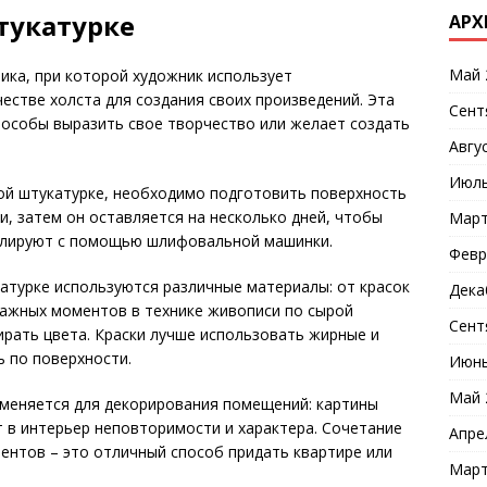
тукатурке
АРХ
Май 
ника, при которой художник использует
естве холста для создания своих произведений. Эта
Сент
пособы выразить свое творчество или желает создать
Авгу
Июль
ой штукатурке, необходимо подготовить поверхность
и, затем он оставляется на несколько дней, чтобы
Март
олируют с помощью шлифовальной машинки.
Февр
атурке используются различные материалы: от красок
Дека
 важных моментов в технике живописи по сырой
Сент
ирать цвета. Краски лучше использовать жирные и
ь по поверхности.
Июнь
Май 
именяется для декорирования помещений: картины
т в интерьер неповторимости и характера. Сочетание
Апре
ентов – это отличный способ придать квартире или
Март