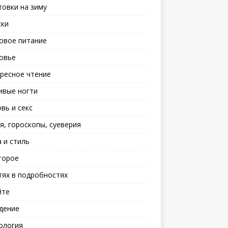
товки на зиму
ски
овое питание
овье
ресное чтение
ивые ногти
вь и секс
я, гороскопы, суеверия
 и стиль
торое
тях в подробностях
йте
дение
ология