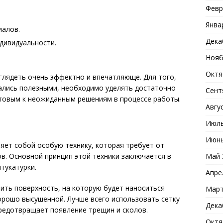
Февр
Янва
иалов.
Дека
дивидуальности.
Нояб
Октя
глядеть очень эффектно и впечатляюще. Для того,
зались полезными, необходимо уделять достаточно
Сент
отовым к неожиданным решениям в процессе работы.
Авгу
Июль
Июнь
яет собой особую технику, которая требует от
Май 
в. Основной принцип этой техники заключается в
тукатурки.
Апре
ить поверхность, на которую будет наноситься
Март
орошо высушенной. Лучше всего использовать сетку
Дека
предотвращает появление трещин и сколов.
Октя