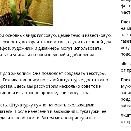
фото
маст
Плет
начи
плет
ри основных вида: гипсовую, цементную и известковую.
газе
верхность, которая также может служить основой для
деку
ефов. Художники и дизайнеры могут использовать
поде
ьных и уникальных произведений и добавления
alloc
от п
 для живописи. Она позволяет создавать текстуры,
Прик
. Техника живописи по сырой штукатурке достаточно
Мужч
ерства. Здесь мы рассмотрим несколько советов и
запи
сивое и изысканное произведение искусства.
родд
ость. Штукатурку нужно наносить скользящими
забы
атель. После нанесения и высыхания штукатурки, ее
XRum
далить неровности. Затем можно приступить к
от п