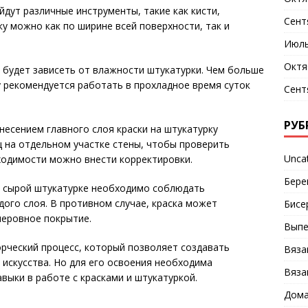
йдут различные инструменты, такие как кисти,
Сент
ку можно как по ширине всей поверхности, так и
Июль
Октя
 будет зависеть от влажности штукатурки. Чем больше
у рекомендуется работать в прохладное время суток
Сент
РУБ
несением главного слоя краски на штукатурку
 на отдельном участке стены, чтобы проверить
Unca
ходимости можно внести корректировки.
Бере
о сырой штукатурке необходимо соблюдать
дого слоя. В противном случае, краска может
Бисе
неровное покрытие.
Выпе
рческий процесс, который позволяет создавать
Вяза
искусства. Но для его освоения необходима
Вяза
выки в работе с красками и штукатуркой.
Дома