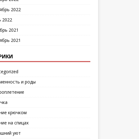
ябрь 2022
 2022
брь 2021
ябрь 2021
РИКИ
tegorized
менность и роды
роплетение
чка
ние крючком
ние на спицах
шний уют