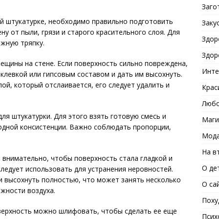
Заго
ой штукатурке, необходимо правильно подготовить
Заку
ну от пыли, грязи и старого красительного слоя. Для
Здор
жную тряпку.
Здор
рещины на стене. Если поверхность сильно повреждена,
Инте
клевкой или гипсовым составом и дать им высохнуть.
лой, который отслаивается, его следует удалить и
Крас
Любо
ля штукатурки. Для этого взять готовую смесь и
Маги
одной консистенции. Важно соблюдать пропорции,
Мода
На в
 внимательно, чтобы поверхность стала гладкой и
О де
следует использовать для устранения неровностей.
и высохнуть полностью, что может занять несколько
О са
ажности воздуха.
Поху
верхность можно шлифовать, чтобы сделать ее еще
Псих