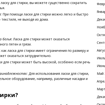
ласку для стирки, вы можете существенно сократить
Февр
ья.
Янва
:
При помощи ласки для стирки можно легко и быстро
Дека
текстиля, не выходя из дома.
Нояб
Октя
о белья:
Ласка для стирки может оказаться
Сент
ного пятен и грязи.
Авгу
 как ласка для стирки имеет ограничения по размеру и
жет оказаться затруднительно.
Июль
и для стирки может быть высокой, особенно если речь
Июнь
Май 
принадлежностях:
Для использования ласки для стирки,
льное оборудование, например, различные насадки и
Апре
Март
тирки?
Дека
Октя