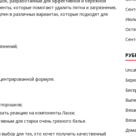
ошок, разработанный для эффективной и бережной
ненты, которые помогают удалить пятна и загрязнения,
Сент
упен в различных вариантах, которые подходят для
Июль
Октя
Сент
язнений;
РУБ
Unca
центрированной формуле.
Бере
Бисе
Выпе
 порошков;
Вяза
вать реакцию на компоненты Ласки;
Вяза
вным для стирки очень грязного белья.
Дома
й выбор для тех, кто хочет получить качественный