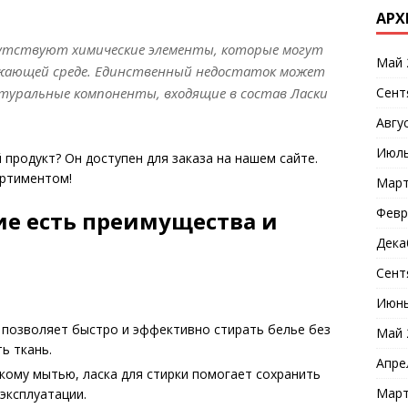
АРХ
сутствуют химические элементы, которые могут
Май 
ужающей среде. Единственный недостаток может
Сент
атуральные компоненты, входящие в состав Ласки
Авгу
Июль
продукт? Он доступен для заказа на нашем сайте.
ортиментом!
Март
Февр
кие есть преимущества и
Дека
Сент
Июнь
 позволяет быстро и эффективно стирать белье без
Май 
ь ткань.
Апре
кому мытью, ласка для стирки помогает сохранить
Март
 эксплуатации.