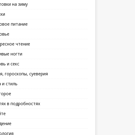
товки на зиму
ски
овое питание
овье
ресное чтение
ивые ногти
вь и секс
я, гороскопы, суеверия
 и стиль
торое
тях в подробностях
йте
дение
ология