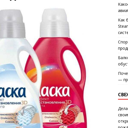
Како
авиа
Как 
Stea
сист
Спор
прод
Балк
обус
Поче
— пр
СВЕ
Дела
свои
откр
рожд