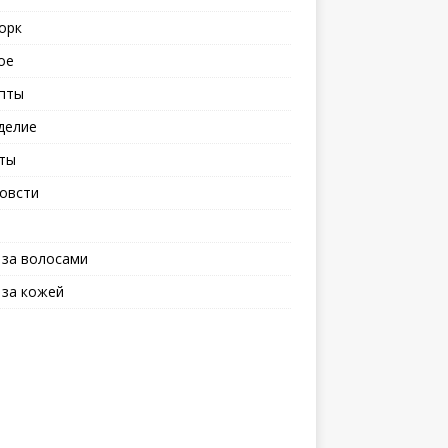
орк
ое
пты
делие
ты
овсти
 за волосами
 за кожей