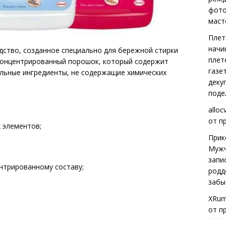
фото
маст
Плет
начи
дство, созданное специально для бережной стирки
плет
 концентрированный порошок, который содержит
газе
альные ингредиенты, не содержащие химических
деку
поде
alloc
от п
 элементов;
Прик
Мужч
запи
нтрированному составу;
родд
забы
XRum
от п