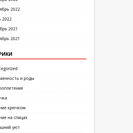
ябрь 2022
 2022
брь 2021
ябрь 2021
РИКИ
tegorized
менность и роды
роплетение
чка
ние крючком
ние на спицах
шний уют