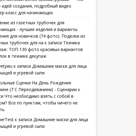
 идей создания, подробный видео
ер-класс для начинающих
ение из газетных трубочек для
нающих - лучшие изделия и варианты
ения для новичков (74 фото). Поделки из
тных трубочек для на
к записи
Техника
паж: ТОП-130 фото красивых вариантов
лок в технике декупаж
vetywu
к записи
Домашние маски для лица
рыщей и угревой сыпи
ольные Сценки На День Рождения
ине (7 С Переодеванием) - Сценарии
к
си
Что необходимо взять с собой в
ом? Все по пунктам, чтобы ничего не
ть
erTest
к записи
Домашние маски для лица
рыщей и угревой сыпи