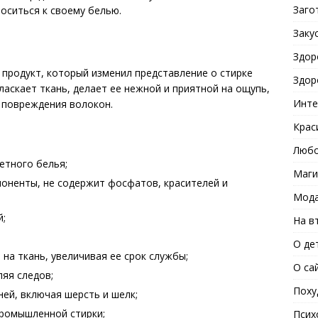
Заго
оситься к своему белью.
Заку
Здор
продукт, который изменил представление о стирке
Здор
 ласкает ткань, делает ее нежной и приятной на ощупь,
Инте
т повреждения волокон.
Крас
Любо
етного белья;
Маги
оненты, не содержит фосфатов, красителей и
Мода
й;
На в
О де
а ткань, увеличивая ее срок службы;
О са
ляя следов;
Поху
ней, включая шерсть и шелк;
промышленной стирки;
Псих