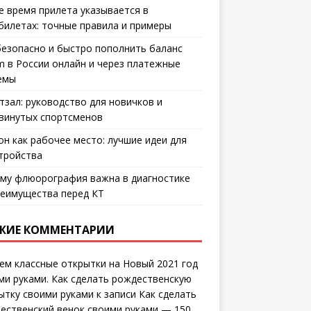
е время прилета указывается в
билетах: точные правила и примеры
безопасно и быстро пополнить баланс
m в России онлайн и через платежные
емы
тзал: руководство для новичков и
винутых спортсменов
он как рабочее место: лучшие идеи для
тройства
му флюорография важна в диагностике
еимущества перед КТ
ЖИЕ КОММЕНТАРИИ
ем классные открытки на Новый 2021 год
ми руками. Как сделать рождественскую
ытку своими руками
к записи
Как сделать
ественский венок своими руками — 150