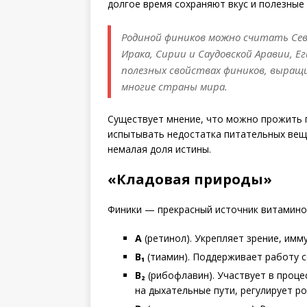
долгое время сохраняют вкус и полезные 
Родиной фиников можно считать Сев
Ирака, Сирии и Саудовской Аравии, 
полезных свойствах фиников, выращ
многие страны мира.
Существует мнение, что можно прожить г
испытывать недостатка питательных вещес
немалая доля истины.
«Кладовая природы»
Финики — прекрасный источник витаминов
А
(ретинол). Укрепляет зрение, имму
B₁
(тиамин). Поддерживает работу с
B₂
(рибофлавин). Участвует в проце
на дыхательные пути, регулирует р