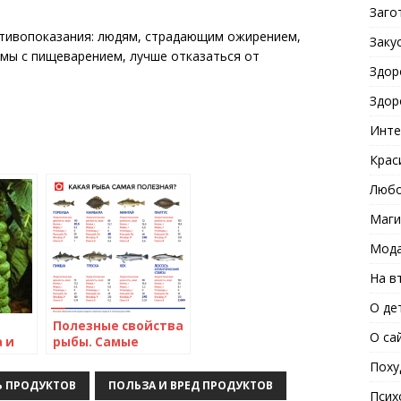
Заго
отивопоказания: людям, страдающим ожирением,
Заку
ы с пищеварением, лучше отказаться от
Здор
Здор
Инте
Крас
Любо
Маги
Мода
На в
О де
Полезные свойства
О са
 и
рыбы. Самые
полезные виды
Поху
я
рыбы
 ПРОДУКТОВ
ПОЛЬЗА И ВРЕД ПРОДУКТОВ
Псих