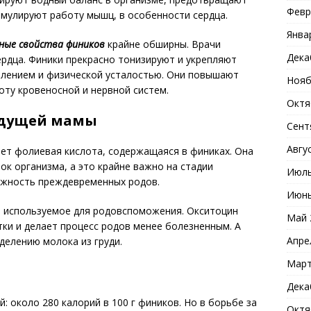
Февр
имулируют работу мышц, в особенности сердца.
Янва
ные свойства фиников
крайне обширны. Врачи
Дека
ердца. Финики прекрасно тонизируют и укрепляют
млением и физической усталостью. Они повышают
Нояб
оту кровеносной и нервной систем.
Октя
удущей мамы
Сент
Авгу
ет фолиевая кислота, содержащаяся в финиках. Она
ок организма, а это крайне важно на стадии
Июль
ожность преждевременных родов.
Июнь
, используемое для родовспоможения. Окситоцин
Май 
ки и делает процесс родов менее болезненным. А
Апре
делению молока из груди.
Март
Дека
: около 280 калорий в 100 г фиников. Но в борьбе за
Октя