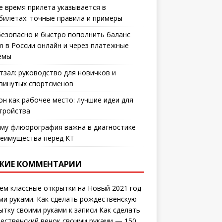
е время прилета указывается в
билетах: точные правила и примеры
безопасно и быстро пополнить баланс
m в России онлайн и через платежные
емы
тзал: руководство для новичков и
винутых спортсменов
он как рабочее место: лучшие идеи для
тройства
му флюорография важна в диагностике
еимущества перед КТ
ЖИЕ КОММЕНТАРИИ
ем классные открытки на Новый 2021 год
ми руками. Как сделать рождественскую
ытку своими руками
к записи
Как сделать
ественский венок своими руками — 150