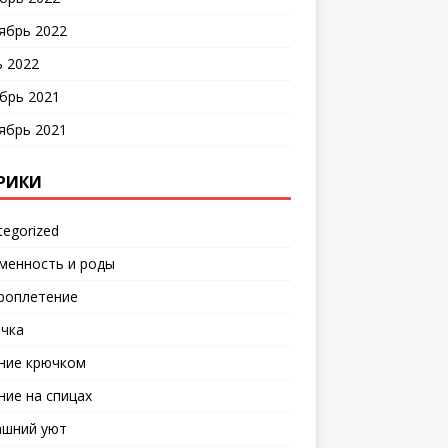
ябрь 2022
 2022
брь 2021
ябрь 2021
РИКИ
tegorized
менность и роды
роплетение
чка
ние крючком
ние на спицах
шний уют