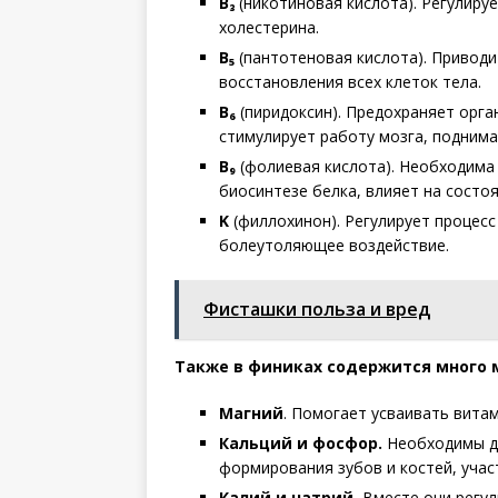
B₃
(никотиновая кислота). Регулиру
холестерина.
B₅
(пантотеновая кислота). Приводи
восстановления всех клеток тела.
B₆
(пиридоксин). Предохраняет орган
стимулирует работу мозга, поднима
B₉
(фолиевая кислота). Необходима 
биосинтезе белка, влияет на состо
K
(филлохинон). Регулирует процесс
болеутоляющее воздействие.
Фисташки польза и вред
Также в финиках содержится много 
Магний
. Помогает усваивать витам
Кальций и фосфор.
Необходимы дл
формирования зубов и костей, учас
Калий и натрий.
Вместе они регул