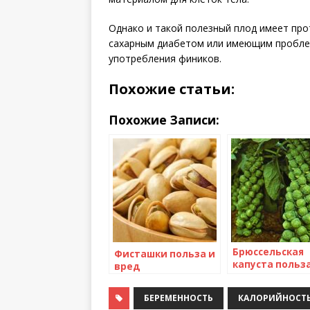
Однако и такой полезный плод имеет пр
сахарным диабетом или имеющим проблем
употребления фиников.
Похожие статьи:
Похожие Записи:
Брюссельская
Фисташки польза и
капуста польза
вред
вред. Рецепты
приготовлени
БЕРЕМЕННОСТЬ
КАЛОРИЙНОСТЬ
брюссельской