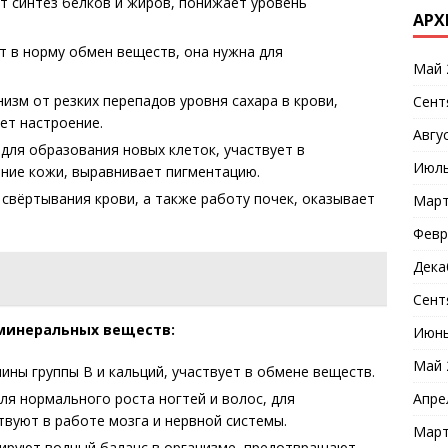
ет синтез белков и жиров, понижает уровень
АРХ
т в норму обмен веществ, она нужна для
Май 
изм от резких перепадов уровня сахара в крови,
Сент
ет настроение.
Авгу
для образования новых клеток, участвует в
Июль
яние кожи, выравнивает пигментацию.
 свёртывания крови, а также работу почек, оказывает
Март
Февр
Дека
Сент
минеральных веществ:
Июнь
Май 
ины группы B и кальций, участвует в обмене веществ.
Апре
я нормального роста ногтей и волос, для
твуют в работе мозга и нервной системы.
Март
ируют водный баланс в организме, предотвращают