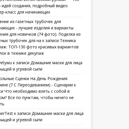
 идей создания, подробный видео
ер-класс для начинающих
ение из газетных трубочек для
нающих - лучшие изделия и варианты
ения для новичков (74 фото). Поделки из
тных трубочек для на
к записи
Техника
паж: ТОП-130 фото красивых вариантов
лок в технике декупаж
vetywu
к записи
Домашние маски для лица
рыщей и угревой сыпи
ольные Сценки На День Рождения
ине (7 С Переодеванием) - Сценарии
к
си
Что необходимо взять с собой в
ом? Все по пунктам, чтобы ничего не
ть
erTest
к записи
Домашние маски для лица
рыщей и угревой сыпи