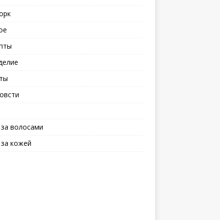
орк
ое
пты
делие
ты
овсти
 за волосами
 за кожей