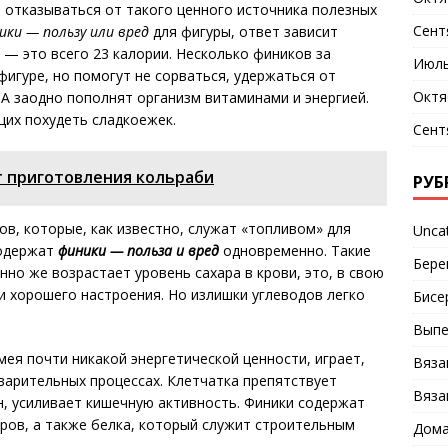
 отказываться от такого ценного источника полезных
Сент
ики — пользу или вред
для фигуры, ответ зависит
 — это всего 23 калории. Несколько фиников за
Июль
фигуре, но помогут не сорваться, удержаться от
Октя
 А заодно пополнят организм витаминами и энергией.
их похудеть сладкоежек.
Сент
т приготовления кольраби
РУБ
дов, которые, как известно, служат «топливом» для
Unca
содержат
финики — польза и вред
одновременно. Такие
Бере
но же возрастает уровень сахара в крови, это, в свою
и хорошего настроения. Но излишки углеводов легко
Бисе
Выпе
мея почти никакой энергетической ценности, играет,
Вяза
варительных процессах. Клетчатка препятствует
Вяза
, усиливает кишечную активность. Финики содержат
ов, а также белка, который служит строительным
Дома