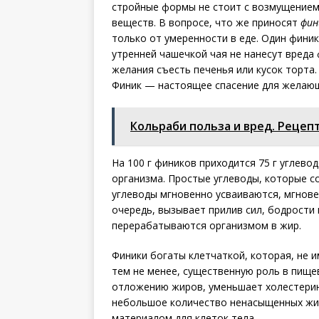
стройные формы не стоит с возмущением
веществ. В вопросе, что же приносят
фин
только от умеренности в еде. Один финик
утренней чашечкой чая не нанесут вреда 
желания съесть печенья или кусок торта.
Финик — настоящее спасение для желающ
Кольраби польза и вред. Рецеп
На 100 г фиников приходится 75 г углево
организма. Простые углеводы, которые 
углеводы мгновенно усваиваются, мгновен
очередь, вызывает прилив сил, бодрости 
перерабатываются организмом в жир.
Финики богаты клетчаткой, которая, не и
тем не менее, существенную роль в пище
отложению жиров, уменьшает холестерин
небольшое количество ненасыщенных жир
материалом для клеток тела.