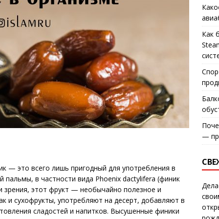
Како
авиа
Как 
Stea
сист
Спор
прод
Балк
обус
Поче
— пр
СВЕ
к — это всего лишь пригодный для употребления в
пальмы, в частности вида Phoenix dactylifera (финик
Дела
ки зрения, этот фрукт — необычайно полезное и
свои
так и сухофрукты, употребляют на десерт, добавляют в
откр
отовления сладостей и напитков. Высушенные финики
рожд