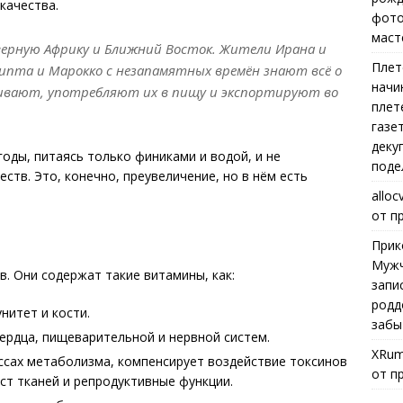
качества.
фото
маст
ерную Африку и Ближний Восток. Жители Ирана и
Плет
Египта и Марокко с незапамятных времён знают всё о
начи
ивают, употребляют их в пищу и экспортируют во
плет
газе
деку
оды, питаясь только финиками и водой, и не
поде
тв. Это, конечно, преувеличение, но в нём есть
alloc
от п
Прик
Мужч
. Они содержат такие витамины, как:
запи
родд
нитет и кости.
забы
ердца, пищеварительной и нервной систем.
XRum
ссах метаболизма, компенсирует воздействие токсинов
от п
ост тканей и репродуктивные функции.