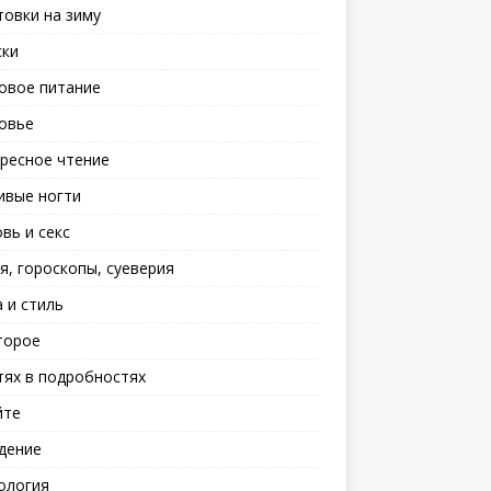
товки на зиму
ски
овое питание
овье
ресное чтение
ивые ногти
вь и секс
я, гороскопы, суеверия
 и стиль
торое
тях в подробностях
йте
дение
ология