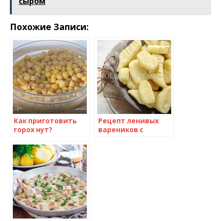
сыром
Похожие Записи:
Как приготовить
Рецепт ленивых
горох нут?
вареников с
творогом и сыром