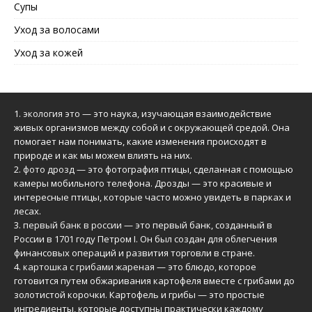
Супы
Уход за волосами
Уход за кожей
1.
экология это
— это наука, изучающая взаимодействие
живых организмов между собой и с окружающей средой. Она
помогает нам понимать, какие изменения происходят в
природе и как мы можем влиять на них.
2.
фото дрозд
— это фотография птицы, сделанная с помощью
камеры мобильного телефона. Дрозды — это красивые и
интересные птицы, которые часто можно увидеть в парках и
лесах.
3.
первый банк в россии
— это первый банк, созданный в
России в 1701 году Петром I. Он был создан для облегчения
финансовых операций и развития торговли в стране.
4.
картошка с грибами жареная
— это блюдо, которое
готовится путем обжаривания картофеля вместе с грибами до
золотистой корочки. Картофель и грибы — это простые
ингредиенты, которые доступны практически каждому