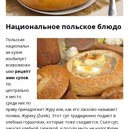
Национальное польское блюдо
Польская
национальн
ая кухня
изобилует
всевозможн
ыми
рецепт
ами супов
.
Но
центрально
е место
среди них по
праву принадлежит Журу или, как его ласково называют
поляки, Журеку (Żurek). Этот суп традиционно подают в
хлебных горшочках, которые тоже съедаются. Съел суп,
закусил хлебной тарелкой, и посуду мыть не надо! Журек