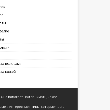
орк
ое
пты
делие
ты
овсти
 за волосами
 за кожей
 Она помогает нам понимать, какие
вые и интересные птицы, которые часто