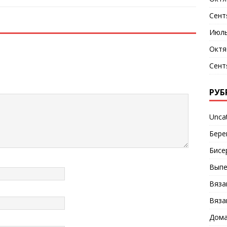
Сент
Июль
Октя
Сент
РУБ
Unca
Бере
Бисе
Выпе
Вяза
Вяза
Дома