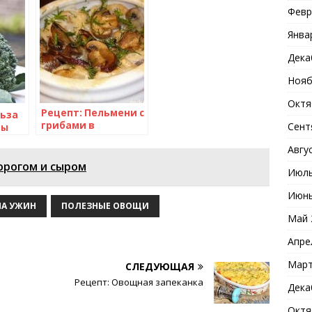
Февр
Янва
Дека
Нояб
Октя
Рецепт: Пельмени с
льза
грибами в
Сент
ты
горшочках
я
Авгу
орогом и сыром
Июль
Июнь
НА УЖИН
ПОЛЕЗНЫЕ ОВОЩИ
Май 
Апре
Март
СЛЕДУЮЩАЯ
Рецепт: Овощная запеканка
Дека
Октя