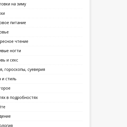
товки на зиму
ски
овое питание
овье
ресное чтение
ивые ногти
вь и секс
я, гороскопы, суеверия
 и стиль
торое
тях в подробностях
йте
дение
ология