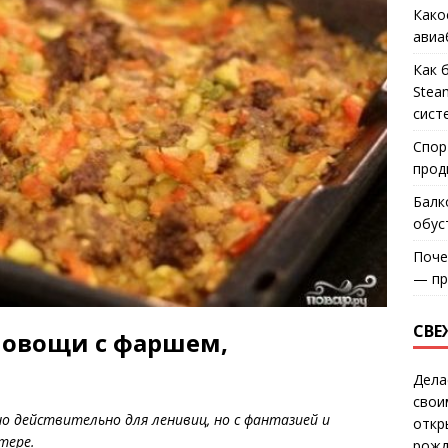
Како
авиа
Как 
Stea
сист
Спор
прод
Балк
обус
Поче
— пр
СВЕ
 овощи с фаршем,
Дела
свои
о действительно для ленивиц, но с фантазией и
откр
тере.
рожд