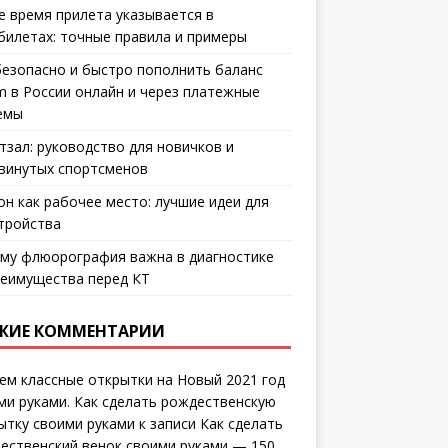
е время прилета указывается в
билетах: точные правила и примеры
безопасно и быстро пополнить баланс
m в России онлайн и через платежные
емы
тзал: руководство для новичков и
винутых спортсменов
он как рабочее место: лучшие идеи для
тройства
му флюорография важна в диагностике
еимущества перед КТ
ЖИЕ КОММЕНТАРИИ
ем классные открытки на Новый 2021 год
ми руками. Как сделать рождественскую
ытку своими руками
к записи
Как сделать
ественский венок своими руками — 150