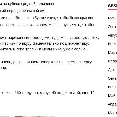
 на кубики средней величины.
АРХ
кий перец и репчатый лук.
ми на небольшие «бутончики», чтобы было красиво.
Май 
ьного масла разжариваем фарш – чуть-чуть, чтобы
Сент
.
Авгу
у с нарезанными овощами, туда же – столовую ложку
и перчим по вкусу. Замечательно подчеркнет вкус
Июль
«Итальянские травы» в мельничке, уже с солью.
Март
Февр
ивень, разравниваем поверхность, затем на терку
сыр.
Дека
Сент
Июнь
каф на 160 градусов, минут 40 под фольгой, еще 10 –
Май 
Апре
Март