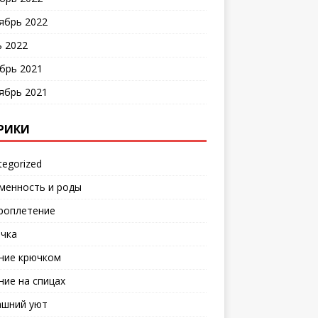
ябрь 2022
 2022
брь 2021
ябрь 2021
РИКИ
tegorized
менность и роды
роплетение
чка
ние крючком
ние на спицах
шний уют