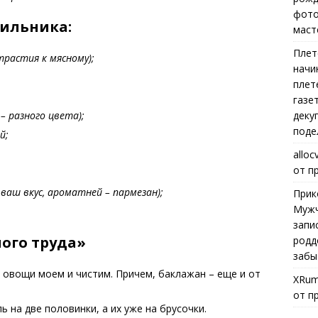
фото
ильника:
маст
Плет
трастия к мясному);
начи
плет
газе
– разного цвета);
деку
поде
й;
alloc
от п
 ваш вкус, ароматней – пармезан);
Прик
Мужч
запи
ого труда»
родд
забы
 овощи моем и чистим. Причем, баклажан – еще и от
XRum
от п
 на две половинки, а их уже на брусочки.