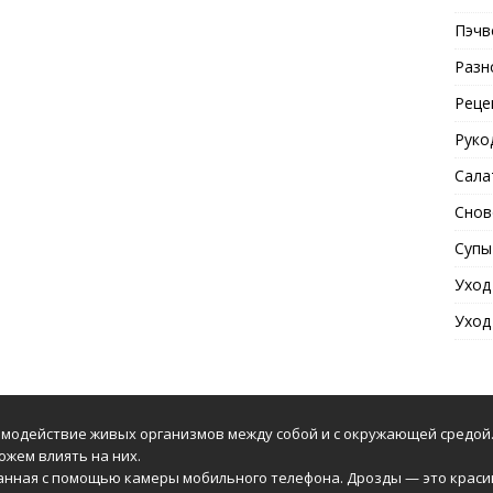
Пэчв
Разн
Реце
Руко
Сала
Снов
Супы
Уход
Уход
модействие живых организмов между собой и с окружающей средой.
ожем влиять на них.
анная с помощью камеры мобильного телефона. Дрозды — это краси