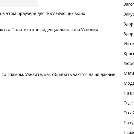
Заго
та в этом браузере для последующих моих
Заку
Здор
яются
Политика конфиденциальности
и
Условия
Здор
Инте
Крас
Любо
Маги
ы со спамом.
Узнайте, как обрабатываются ваши данные
Мода
На в
О де
О са
Поху
Псих