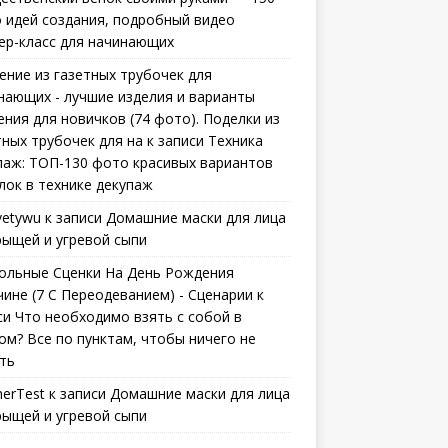
 идей создания, подробный видео
ер-класс для начинающих
ение из газетных трубочек для
нающих - лучшие изделия и варианты
ения для новичков (74 фото). Поделки из
тных трубочек для на
к записи
Техника
паж: ТОП-130 фото красивых вариантов
лок в технике декупаж
vetywu
к записи
Домашние маски для лица
рыщей и угревой сыпи
ольные Сценки На День Рождения
ине (7 С Переодеванием) - Сценарии
к
си
Что необходимо взять с собой в
ом? Все по пунктам, чтобы ничего не
ть
erTest
к записи
Домашние маски для лица
рыщей и угревой сыпи